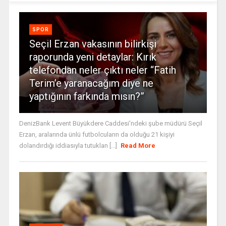
SPOR
Seçil Erzan vakasının bilirkişi
raporunda yeni detaylar: Kırık
telefondan neler çıktı neler “Fatih
Terim’e yaranacağım diye ne
yaptığının farkında mısın?”
DenizBank Levent Büyükdere Caddesi'ndeki şube müdürü Seçil
Erzan, aralarında ünlü futbolcuların da olduğu 21 kişiyi
dolandırdığı iddiasıyla tutuklan [...]
Read More