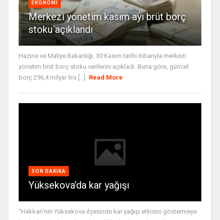
EKONOMI
Merkezi yönetim kasım ayı brüt borç
stoku açıklandı
Hazine ve Maliye Bakanlığı, 30 Kasım tarihi itibarıyla merkezi
yönetim brüt borç stoku verilerini açıkladı. Buna göre, güncel
borç 296,4 milyar lira [...]
Read More
SON DAKIKA
Yüksekova’da kar yağışı
"Hakkari'nin Yüksekova ilçesinde kar yağışı etkisini göstermeye