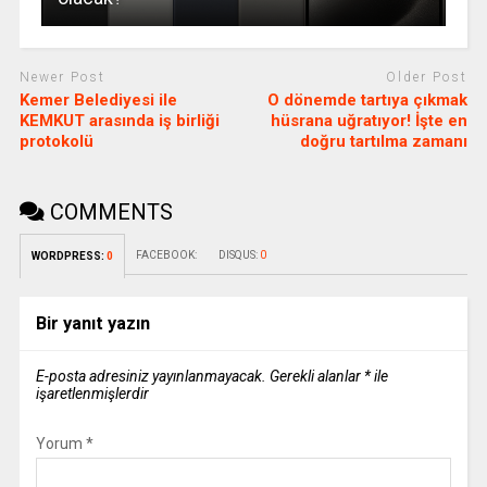
Newer Post
Older Post
Kemer Belediyesi ile
O dönemde tartıya çıkmak
KEMKUT arasında iş birliği
hüsrana uğratıyor! İşte en
protokolü
doğru tartılma zamanı
COMMENTS
FACEBOOK:
DISQUS:
0
WORDPRESS:
0
Bir yanıt yazın
E-posta adresiniz yayınlanmayacak.
Gerekli alanlar
*
ile
işaretlenmişlerdir
Yorum
*