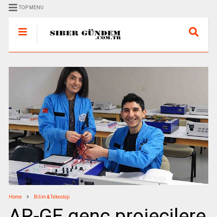
TOP MENU
Home
Bilim & Teknoloji
AR-GE genç projecilere