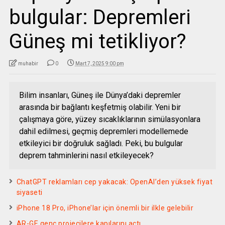
bulgular: Depremleri
Güneş mi tetikliyor?
muhabir
0
Mart 7, 2025 9:00 pm
Bilim insanları, Güneş ile Dünya’daki depremler
arasında bir bağlantı keşfetmiş olabilir. Yeni bir
çalışmaya göre, yüzey sıcaklıklarının simülasyonlara
dahil edilmesi, geçmiş depremleri modellemede
etkileyici bir doğruluk sağladı. Peki, bu bulgular
deprem tahminlerini nasıl etkileyecek?
ChatGPT reklamları cep yakacak: OpenAI’den yüksek fiyat
siyaseti
iPhone 18 Pro, iPhone’lar için önemli bir ilkle gelebilir
AR-GE genç projecilere kapılarını açtı