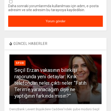
Daha sonraki yorumlarımda kullanılması için adım, e-posta
adresim ve site adresim bu tarayıcıya kaydedilsin.
GÜNCEL HABERLER
SPOR
Seçil Erzan vakasının bilirkişi
raporunda yeni detaylar: Kırık
telefondan neler çıktı neler “Fatih
Terim’e yaranacağım diye ne
yaptığının farkında mısın?”
DenizBank Levent Büyükdere Caddesi'ndeki şube müdürü Seçil