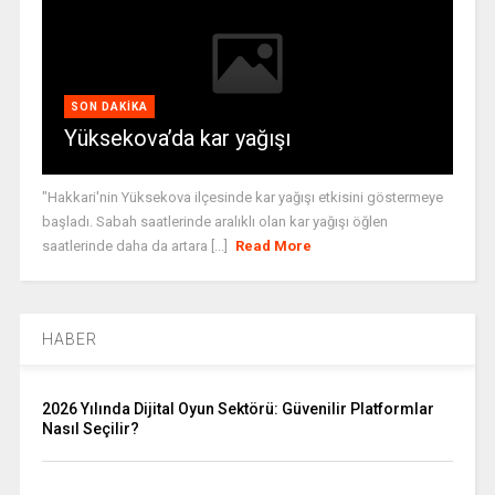
SON DAKIKA
Yüksekova’da kar yağışı
"Hakkari'nin Yüksekova ilçesinde kar yağışı etkisini göstermeye
başladı. Sabah saatlerinde aralıklı olan kar yağışı öğlen
saatlerinde daha da artara [...]
Read More
HABER
2026 Yılında Dijital Oyun Sektörü: Güvenilir Platformlar
Nasıl Seçilir?