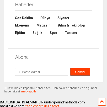
Haberler
Son Dakika
Dünya
Siyaset
Ekonomi
Magazin
Bilim & Teknoloji
Eğitim
Sağlık
Spor
Tanıtım
Abone
Türkiye'nin en kapsamlı haber sitesi. Son dakika haberleri ve en güncel
haber sitesi.
medyapolls
BACKLINK SATIN ALMAK ICIN undergroundmethods.com
hacklinklive.com
fatih escort
şişli escort