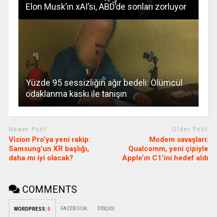
Elon Musk’ın xAI’si, ABD’de sonları zorluyor
Yüzde 95 sessizliğin ağır bedeli: Ölümcül
odaklanma kaskı ile tanışın
Newer Post
Older Post
Vision Pro’ya yeni rakip:
Modem savaşları:
Samsung’un XR başlığı,
Qualcomm, yeni çipiyle
daha mı iyi olacak?
Apple’ın C1’ini hedef aldı
COMMENTS
FACEBOOK:
DISQUS:
WORDPRESS:
0