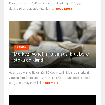
Erzan, aralarında ünlü futbolcuların da olduğu 21 kişiyi
dolandırdığı iddiasıyla tutuklan [...]
Read More
EKONOMI
Merkezi yönetim kasım ayı brüt borç
stoku açıklandı
Hazine ve Maliye Bakanlığı, 30 Kasım tarihi itibarıyla merkezi
yönetim brüt borç stoku verilerini açıkladı. Buna göre, güncel
borç 296,4 milyar lira [...]
Read More