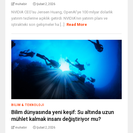
muhabir
Şubat 2, 2026
NVIDIA CEO’su Jensen Huang, OpenAI’ye 100 milyar dolarlık
yatırım tezlerine açıklık getirdi. NVIDIA’nın yatırım planı ve
iştirakteki son gelişmeler ha [...]
Read More
BILIM & TEKNOLOJI
Bilim dünyasında yeni keşif: Su altında uzun
mühlet kalmak insanı değiştiriyor mu?
muhabir
Şubat 2, 2026