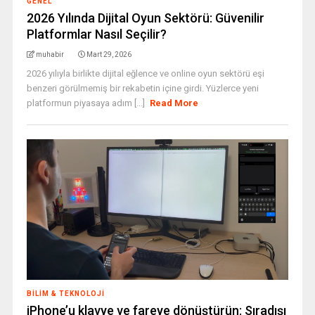
GENEL
2026 Yılında Dijital Oyun Sektörü: Güvenilir
Platformlar Nasıl Seçilir?
muhabir
Mart 29, 2026
2026 yılıyla birlikte dijital eğlence ve online oyun sektörü eşi
benzeri görülmemiş bir rekabetin içine girdi. Yüzlerce yeni
platformun piyasaya adım [...]
Read More
BILIM & TEKNOLOJI
iPhone’u klavye ve fareye dönüştürün: Sıradışı