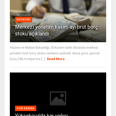
EKONOMI
Merkezi yönetim kasım ayı brüt borç
stoku açıklandı
Hazine ve Maliye Bakanlığı, 30 Kasım tarihi itibarıyla merkezi
yönetim brüt borç stoku verilerini açıkladı. Buna göre, güncel
borç 296,4 milyar lira [...]
Read More
SON DAKIKA
Yüksekova’da kar yağışı