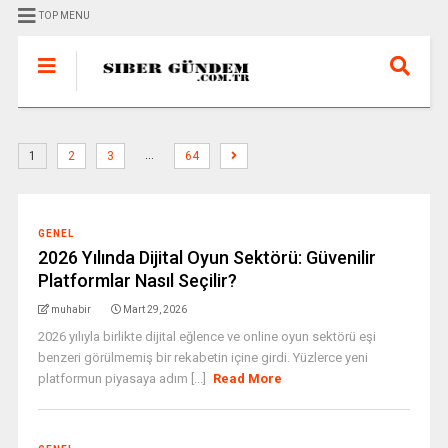
TOP MENU
…
1
2
3
64
GENEL
2026 Yılında Dijital Oyun Sektörü: Güvenilir
Platformlar Nasıl Seçilir?
muhabir
Mart 29, 2026
2026 yılıyla birlikte dijital eğlence ve online oyun sektörü eşi
benzeri görülmemiş bir rekabetin içine girdi. Yüzlerce yeni
platformun piyasaya adım [...]
Read More