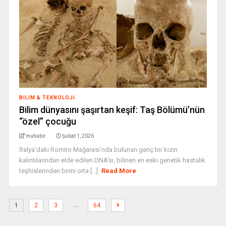
BILIM & TEKNOLOJI
Bilim dünyasını şaşırtan keşif: Taş Bölümü’nün
“özel” çocuğu
muhabir
Şubat 1, 2026
İtalya’daki Romito Mağarası’nda bulunan genç bir kızın
kalıntılarından elde edilen DNA’sı, bilinen en eski genetik hastalık
teşhislerinden birini orta [...]
Read More
…
1
2
3
64