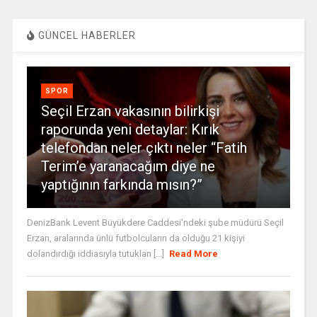
GÜNCEL HABERLER
SPOR
Seçil Erzan vakasının bilirkişi
raporunda yeni detaylar: Kırık
telefondan neler çıktı neler “Fatih
Terim’e yaranacağım diye ne
yaptığının farkında mısın?”
DenizBank Levent Büyükdere Caddesi'ndeki şube müdürü Seçil
Erzan, aralarında ünlü futbolcuların da olduğu 21 kişiyi
dolandırdığı iddiasıyla tutuklan [...]
Read More