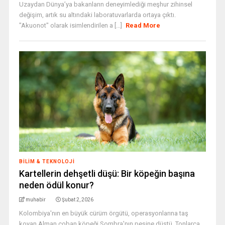
Uzaydan Dünya’ya bakanların deneyimlediği meşhur zihinsel
değişim, artık su altındaki laboratuvarlarda ortaya çıktı.
"Akuonot" olarak isimlendirilen a [...]
Read More
BILIM & TEKNOLOJI
Kartellerin dehşetli düşü: Bir köpeğin başına
neden ödül konur?
muhabir
Şubat 2, 2026
Kolombiya'nın en büyük cürüm örgütü, operasyonlarına taş
koyan Alman çoban köpeği Sombra'nın peşine düştü. Tonlarca