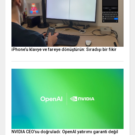
iPhone’u klavye ve fareye dönüştürün: Sıradışı bir fikir
NVIDIA CEO’su doğruladı: OpenAI yatırımı garanti değil