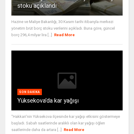
stoku açıklandı
Hazine ve Maliye Bakanlığı, 30 Kasım tarihi itibarıyla merkezi
yönetim brüt borç stoku verilerini açıkladı. Buna göre, güncel
borç 296,4 milyar lira [...]
Read More
SON DAKIKA
Yüksekova’da kar yağışı
"Hakkari'nin Yüksekova ilçesinde kar yağışı etkisini göstermeye
başladı. Sabah saatlerinde aralıklı olan kar yağışı öğlen
saatlerinde daha da artara [...]
Read More