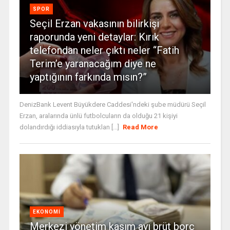
SPOR
Seçil Erzan vakasının bilirkişi
raporunda yeni detaylar: Kırık
telefondan neler çıktı neler “Fatih
Terim’e yaranacağım diye ne
yaptığının farkında mısın?”
DenizBank Levent Büyükdere Caddesi'ndeki şube müdürü Seçil
Erzan, aralarında ünlü futbolcuların da olduğu 21 kişiyi
dolandırdığı iddiasıyla tutuklan [...]
Read More
EKONOMI
Merkezi yönetim kasım ayı brüt borç