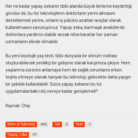
Her ne kadar yapay zekanın tıbbi alanda büyük ilerleme kaydettiği
görülse de, bu tür teknolojilerin doktorların yerini almasını
desteklemek yerine, onların iş yükünü azaltan araçlar olarak
kullanılmasını savunuyoruz. Yapay zeka, karmaşık analizlerde
doktorlara yardımcı olabilir ancak nihai kararlar her zaman
uzmanların elinde olmalıdır.
Bu yeni biyolojik yaş testi, tıbbi dünyada bir dönüm noktası
oluşturabilecek yenilikçi bir gelişme olarak karşımıza çıkıyor. Hem
yaşlanma sürecini anlamaya hem de sağlık sorunlarını erken
teşhis etmeye olanak tanıyan bu teknoloji, gelecekte daha yaygın
bir şekilde kullanılabilir. Sizce yapay zekanın bu tür
uygulamalardaki rolü nereye kadar genişlemeli?
Kaynak: Chip
Bilim & Teknoloji
Tek
Test
446
5
1
Yapay Zeka
51