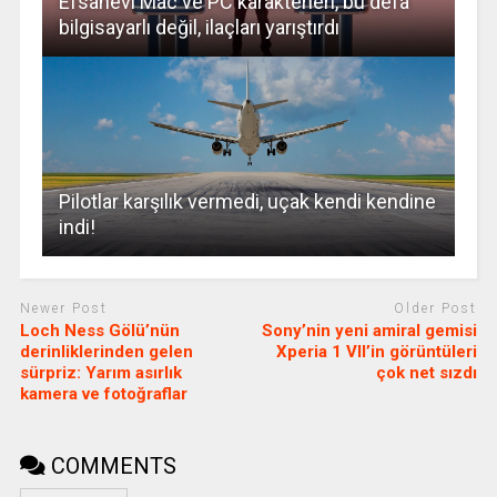
Efsanevi Mac ve PC karakterleri, bu defa
bilgisayarlı değil, ilaçları yarıştırdı
Pilotlar karşılık vermedi, uçak kendi kendine
indi!
Newer Post
Older Post
Loch Ness Gölü’nün
Sony’nin yeni amiral gemisi
derinliklerinden gelen
Xperia 1 VII’in görüntüleri
sürpriz: Yarım asırlık
çok net sızdı
kamera ve fotoğraflar
COMMENTS