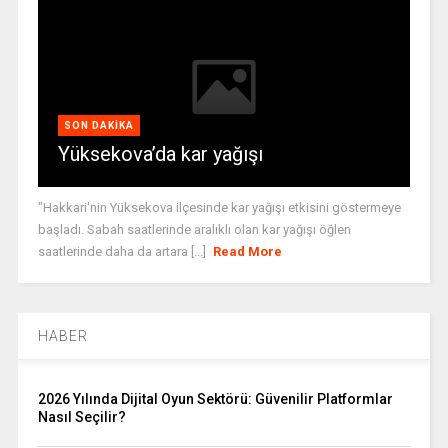
SON DAKIKA
Yüksekova’da kar yağışı
"Hakkari'nin Yüksekova ilçesinde kar yağışı etkisini göstermeye
başladı. Sabah saatlerinde aralıklı olan kar yağışı öğlen
saatlerinde daha da artara [...]
Read More
HABER
2026 Yılında Dijital Oyun Sektörü: Güvenilir Platformlar
Nasıl Seçilir?