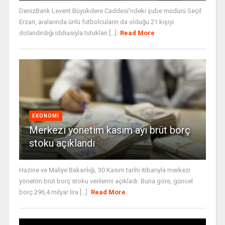
DenizBank Levent Büyükdere Caddesi'ndeki şube müdürü Seçil
Erzan, aralarında ünlü futbolcuların da olduğu 21 kişiyi
dolandırdığı iddiasıyla tutuklan [...]
Read More
EKONOMI
Merkezi yönetim kasım ayı brüt borç
stoku açıklandı
Hazine ve Maliye Bakanlığı, 30 Kasım tarihi itibarıyla merkezi
yönetim brüt borç stoku verilerini açıkladı. Buna göre, güncel
borç 296,4 milyar lira [...]
Read More