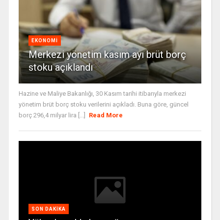
EKONOMI
Merkezi yönetim kasım ayı brüt borç
stoku açıklandı
Hazine ve Maliye Bakanlığı, 30 Kasım tarihi itibarıyla merkezi
yönetim brüt borç stoku verilerini açıkladı. Buna göre, güncel
borç 296,4 milyar lira [...]
Read More
SON DAKIKA