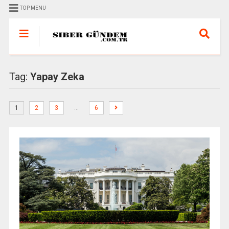
TOP MENU
Tag:
Yapay Zeka
…
1
2
3
6