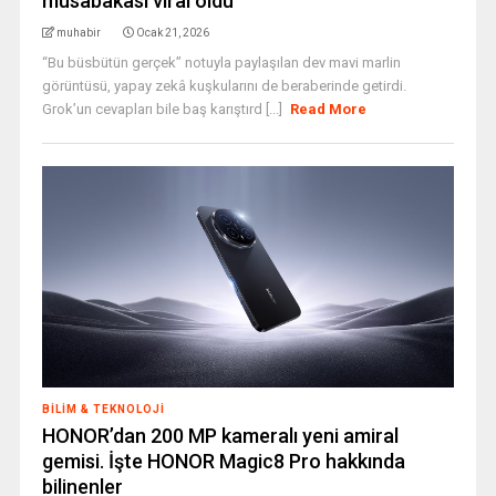
müsabakası viral oldu
muhabir
Ocak 21, 2026
“Bu büsbütün gerçek” notuyla paylaşılan dev mavi marlin
görüntüsü, yapay zekâ kuşkularını de beraberinde getirdi.
Grok’un cevapları bile baş karıştırd [...]
Read More
BILIM & TEKNOLOJI
HONOR’dan 200 MP kameralı yeni amiral
gemisi. İşte HONOR Magic8 Pro hakkında
bilinenler