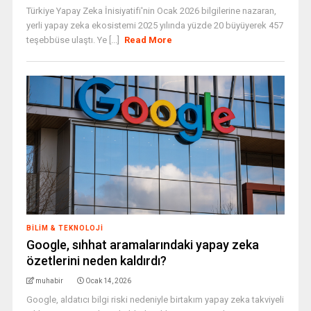
Türkiye Yapay Zeka İnisiyatifi'nin Ocak 2026 bilgilerine nazaran,
yerli yapay zeka ekosistemi 2025 yılında yüzde 20 büyüyerek 457
teşebbüse ulaştı. Ye [...]
Read More
BILIM & TEKNOLOJI
Google, sıhhat aramalarındaki yapay zeka
özetlerini neden kaldırdı?
muhabir
Ocak 14, 2026
Google, aldatıcı bilgi riski nedeniyle birtakım yapay zeka takviyeli