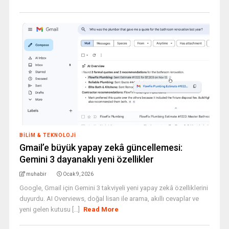
BILIM & TEKNOLOJI
Gmail’e büyük yapay zekâ güncellemesi:
Gemini 3 dayanaklı yeni özellikler
muhabir
Ocak 9, 2026
Google, Gmail için Gemini 3 takviyeli yeni yapay zekâ özelliklerini
duyurdu. AI Overviews, doğal lisan ile arama, akıllı cevaplar ve
yeni gelen kutusu [...]
Read More