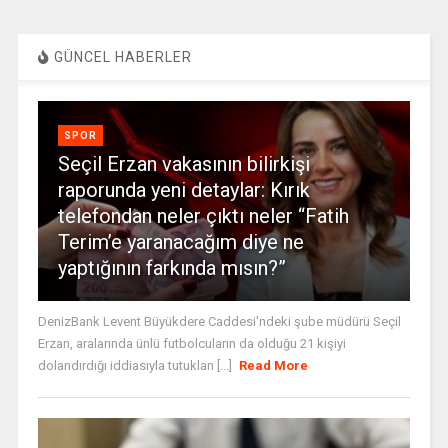
GÜNCEL HABERLER
SPOR
Seçil Erzan vakasının bilirkişi
raporunda yeni detaylar: Kırık
telefondan neler çıktı neler “Fatih
Terim’e yaranacağım diye ne
yaptığının farkında mısın?”
DenizBank Levent Büyükdere Caddesi'ndeki şube müdürü Seçil
Erzan, aralarında ünlü futbolcuların da olduğu 21 kişiyi
dolandırdığı iddiasıyla tutuklan [...]
Read More