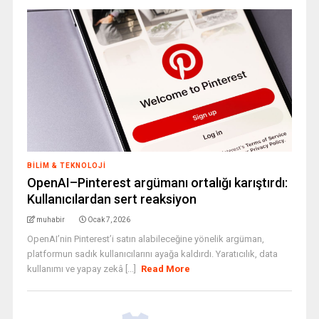
BILIM & TEKNOLOJI
OpenAI–Pinterest argümanı ortalığı karıştırdı:
Kullanıcılardan sert reaksiyon
muhabir
Ocak 7, 2026
OpenAI’nin Pinterest’i satın alabileceğine yönelik argüman,
platformun sadık kullanıcılarını ayağa kaldırdı. Yaratıcılık, data
kullanımı ve yapay zekâ [...]
Read More