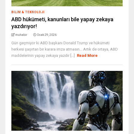
BILIM & TEKNOLOJI
ABD hükümeti, kanunları bile yapay zekaya
yazdırıyor!
muhabir
Ocak 29, 2026
Gün geçmiyor ki ABD başkanı Donald Trump ve hükümeti
herkesi şaşırtan bir karara imza atmasın... Artık de ortaya, ABD
maddelerinin yapay zekaya yazdır [...]
Read More