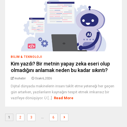
BILIM & TEKNOLOJI
Kim yazdı? Bir metnin yapay zeka eseri olup
olmadığını anlamak neden bu kadar sıkıntı?
muhabir
Ocak 6, 2026
Dijital dünyada makinelerin insanı taklit etme yeteneği her geçen
gün artarken, yazılanların kaynağını tespit etmek imkansız bir
vazifeye dönüşüyor. Ü [...]
Read More
…
1
2
3
6