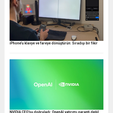
iPhone’u klavye ve fareye dönüştürün: Sıradışı bir fikir
NVIDIA CEO’su doğruladı: OpenAI yatırımı garanti değil