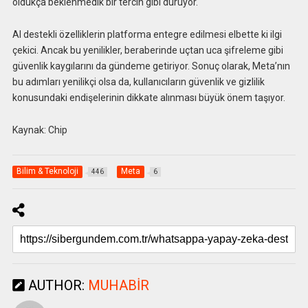
oldukça beklenmedik bir tercih gibi duruyor.
AI destekli özelliklerin platforma entegre edilmesi elbette ki ilgi
çekici. Ancak bu yenilikler, beraberinde uçtan uca şifreleme gibi
güvenlik kaygılarını da gündeme getiriyor. Sonuç olarak, Meta’nın
bu adımları yenilikçi olsa da, kullanıcıların güvenlik ve gizlilik
konusundaki endişelerinin dikkate alınması büyük önem taşıyor.
Kaynak: Chip
Bilim & Teknoloji
Meta
446
6
AUTHOR:
MUHABIR