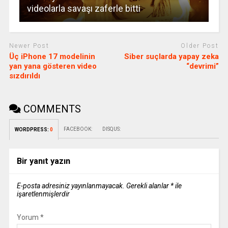
videolarla savaşı zaferle bitti
Newer Post
Older Post
Üç iPhone 17 modelinin
Siber suçlarda yapay zeka
yan yana gösteren video
“devrimi”
sızdırıldı
COMMENTS
FACEBOOK:
DISQUS:
WORDPRESS:
0
Bir yanıt yazın
E-posta adresiniz yayınlanmayacak.
Gerekli alanlar
*
ile
işaretlenmişlerdir
Yorum
*