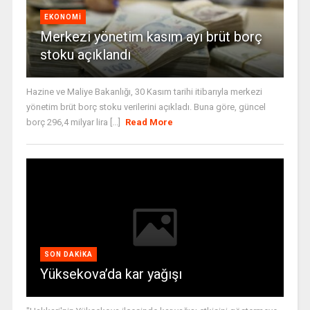
EKONOMI
Merkezi yönetim kasım ayı brüt borç
stoku açıklandı
Hazine ve Maliye Bakanlığı, 30 Kasım tarihi itibarıyla merkezi
yönetim brüt borç stoku verilerini açıkladı. Buna göre, güncel
borç 296,4 milyar lira [...]
Read More
SON DAKIKA
Yüksekova’da kar yağışı