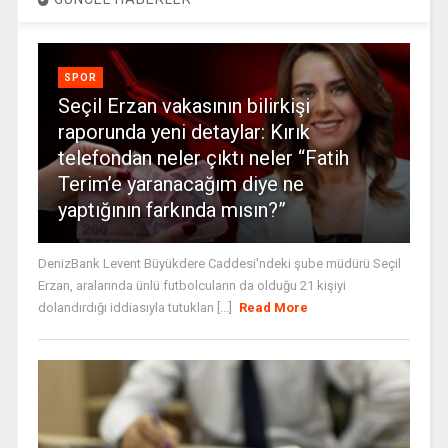
SPOR
Seçil Erzan vakasının bilirkişi
raporunda yeni detaylar: Kırık
telefondan neler çıktı neler “Fatih
Terim’e yaranacağım diye ne
yaptığının farkında mısın?”
DenizBank Levent Büyükdere Caddesi'ndeki şube müdürü Seçil
Erzan, aralarında ünlü futbolcuların da olduğu 21 kişiyi
dolandırdığı iddiasıyla tutuklan [...]
Read More