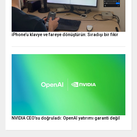
iPhone’u klavye ve fareye dönüştürün: Sıradışı bir fikir
NVIDIA CEO’su doğruladı: OpenAI yatırımı garanti değil