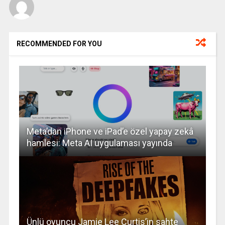
RECOMMENDED FOR YOU
Meta’dan iPhone ve iPad’e özel yapay zekâ
hamlesi: Meta AI uygulaması yayında
Ünlü oyuncu Jamie Lee Curtis’in sahte