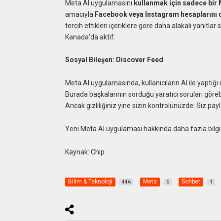
Meta AI uygulamasını
kullanmak için sadece bir M
amacıyla
Facebook veya Instagram hesaplarını d
tercih ettikleri içeriklere göre daha alakalı yanıtlar 
Kanada’da aktif.
Sosyal Bileşen: Discover Feed
Meta AI uygulamasında, kullanıcıların AI ile yaptığı
Burada başkalarının sorduğu yaratıcı soruları görebil
Ancak gizliliğiniz yine sizin kontrolünüzde: Siz pa
Yeni Meta AI uygulaması hakkında daha fazla bilgi 
Kaynak: Chip
Bilim & Teknoloji
Meta
Sohbet
446
6
1