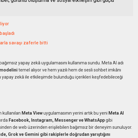
sohbet, görüntü oluşturma ve sosyal etkileşim gibi güçlü
liyor
 başladı
rla savaşı zaferle bitti
 ilk bağımsız yapay zekâ uygulamasını kullanıma sundu. Meta AI adı
 modelini
temel alıyor ve hem yazılı hem de sesli sohbet imkânı
rın yapay zekâ ile etkileşimde bulunduğu içerikleri keşfedebileceği
n kullanılan
Meta View
uygulamasının yerini artık bu yeni
Meta AI
zırda
Facebook, Instagram, Messenger ve WhatsApp
gibi
sinden de web üzerinden erişilebilen bağımsız bir deneyim sunuluyor.
e, Grok ve Gemini gibi rakiplerle doğrudan yarıştığını