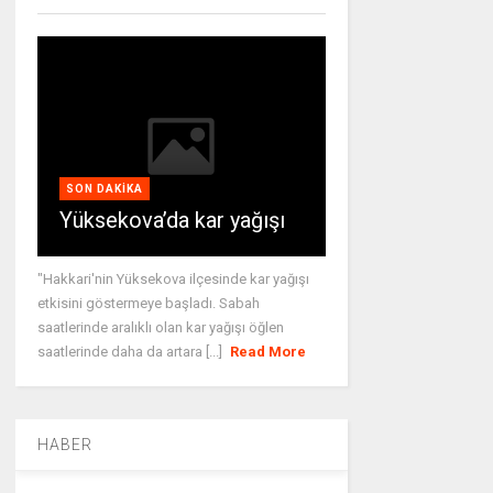
SON DAKIKA
Yüksekova’da kar yağışı
"Hakkari'nin Yüksekova ilçesinde kar yağışı
etkisini göstermeye başladı. Sabah
saatlerinde aralıklı olan kar yağışı öğlen
saatlerinde daha da artara [...]
Read More
HABER