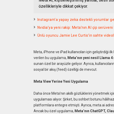
Meta AI, kişiselleştirilmiş yanıtlar, sesli 
özellikleriyle dikkat çekiyor.
Instagram’a yapay zeka destekli yorumlar ge
Nvidia’ya yeni rakip: Meta’nın AI çip serüveni
Ünlü oyuncu Jamie Lee Curtis’in sahte videola
Meta, iPhone ve iPad kullanıcıları için geliştirdiği
verilen bu uygulama,
Meta’nın yeni nesil Llama 4
sunan özel bir arayüzle geliyor. Ayrıca, kullanıcıla
sosyal bir akış (feed) özelliği de mevcut.
Meta View Yerine Yeni Uygulama
Daha önce Meta’nın akıllı gözlüklerini yönetmek içi
uygulaması alıyor. Şirket, bu sohbet botunu hâliha
platformlara entegre etmişti. Ayrıca, meta.ai adre
Ancak bu özel uygulama,
Meta’nın ChatGPT, Claud