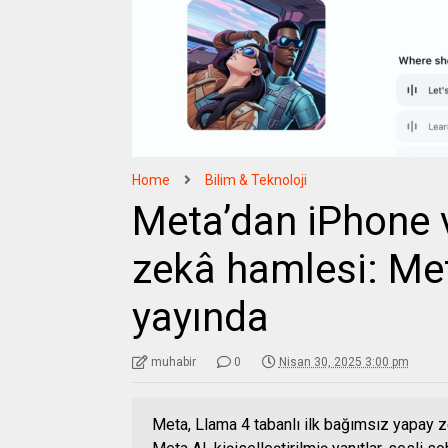
Home
Bilim & Teknoloji
Meta’dan iPhone v
zekâ hamlesi: Me
yayında
muhabir
0
Nisan 30, 2025 3:00 pm
Meta, Llama 4 tabanlı ilk bağımsız yapay z