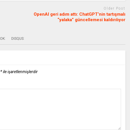
Older Post
OpenAI geri adım attı: ChatGPT’nin tartışmalı
“yalaka” güncellemesi kaldırılıyor
OK:
DISQUS:
r
*
ile işaretlenmişlerdir