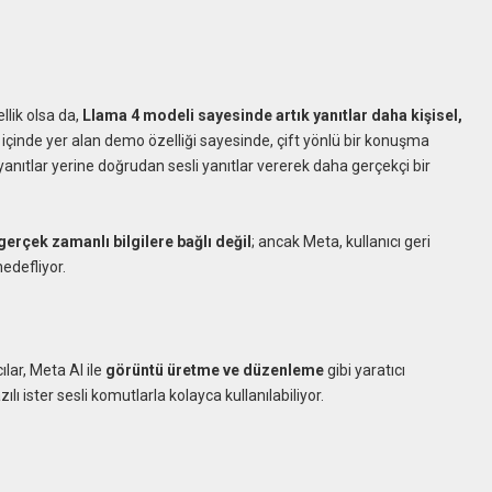
ellik olsa da,
Llama 4 modeli sayesinde artık yanıtlar daha kişisel,
çinde yer alan demo özelliği sayesinde, çift yönlü bir konuşma
ı yanıtlar yerine doğrudan sesli yanıtlar vererek daha gerçekçi bir
 gerçek zamanlı bilgilere bağlı değil
; ancak Meta, kullanıcı geri
edefliyor.
lar, Meta AI ile
görüntü üretme ve düzenleme
gibi yaratıcı
zılı ister sesli komutlarla kolayca kullanılabiliyor.