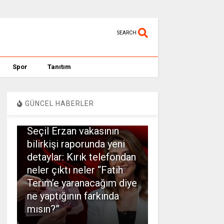
SEARCH
Spor
Tanıtım
GÜNCEL HABERLER
SPOR
Seçil Erzan vakasının
bilirkişi raporunda yeni
detaylar: Kırık telefondan
neler çıktı neler “Fatih
Terim’e yaranacağım diye
ne yaptığının farkında
mısın?”