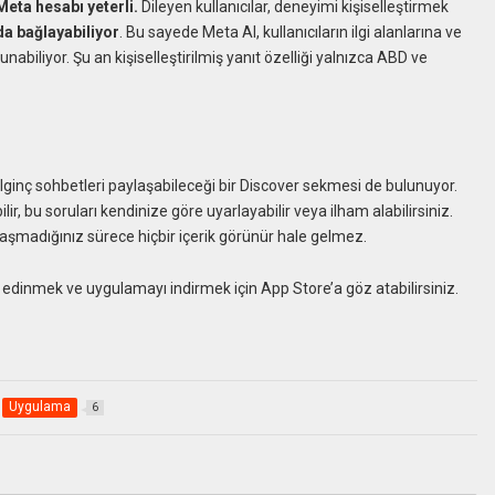
eta hesabı yeterli.
Dileyen kullanıcılar, deneyimi kişiselleştirmek
a bağlayabiliyor
. Bu sayede Meta AI, kullanıcıların ilgi alanlarına ve
sunabiliyor. Şu an kişiselleştirilmiş yanıt özelliği yalnızca ABD ve
 ilginç sohbetleri paylaşabileceği bir Discover sekmesi de bulunuyor.
ir, bu soruları kendinize göre uyarlayabilir veya ilham alabilirsiniz.
ylaşmadığınız sürece hiçbir içerik görünür hale gelmez.
edinmek ve uygulamayı indirmek için App Store’a göz atabilirsiniz.
Uygulama
6