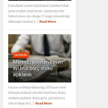
DenizBank Levent Büyükdere Caddesi'ndeki
şube müdürü Seçil Erzan, aralarında ünlü
futbolcuların da olduğu 21 kişiyi dolandırdığı
iddiasıyla tutuklan [...]
Read More
EKONOMI
Merkezi yönetim kasım
ayı brüt borç stoku
açıklandı
Hazine ve Maliye Bakanlığı, 30 Kasım tarihi
itibarıyla merkezi yönetim brüt borç stoku
verilerini açıkladı. Buna göre, güncel borç
296,4 milyar lira [...]
Read More