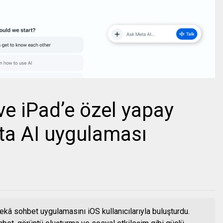
e iPad’e özel yapay
ta AI uygulaması
ekâ sohbet uygulamasını iOS kullanıcılarıyla buluşturdu.