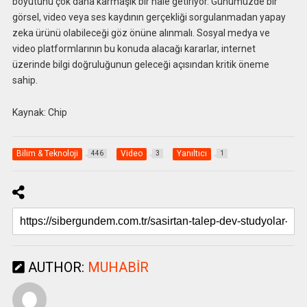
boyutunu çok daha karmaşık bir hale getiriyor. Günümüzde bir
görsel, video veya ses kaydının gerçekliği sorgulanmadan yapay
zeka ürünü olabileceği göz önüne alınmalı. Sosyal medya ve
video platformlarının bu konuda alacağı kararlar, internet
üzerinde bilgi doğruluğunun geleceği açısından kritik öneme
sahip.
Kaynak: Chip
Bilim & Teknoloji
Video
Yanıltıcı
446
3
1
AUTHOR:
MUHABIR