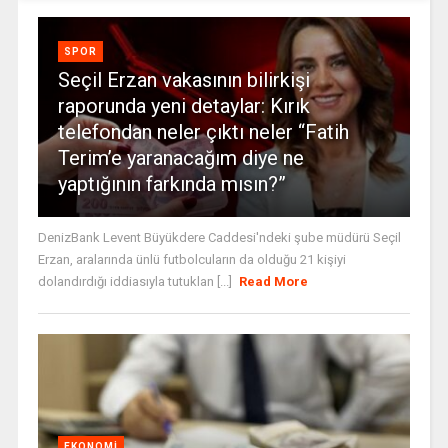
SPOR
Seçil Erzan vakasının bilirkişi
raporunda yeni detaylar: Kırık
telefondan neler çıktı neler “Fatih
Terim’e yaranacağım diye ne
yaptığının farkında mısın?”
DenizBank Levent Büyükdere Caddesi'ndeki şube müdürü Seçil
Erzan, aralarında ünlü futbolcuların da olduğu 21 kişiyi
dolandırdığı iddiasıyla tutuklan [...]
Read More
EKONOMI