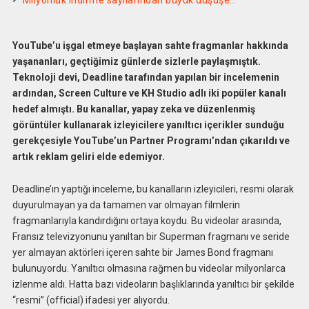
Milyonluk indirme sayılarından büyük düşüşe…
YouTube’u işgal etmeye başlayan sahte fragmanlar hakkında
yaşananları, geçtiğimiz günlerde sizlerle paylaşmıştık.
Teknoloji devi, Deadline tarafından yapılan bir incelemenin
ardından, Screen Culture ve KH Studio adlı iki popüler kanalı
hedef almıştı. Bu kanallar, yapay zeka ve düzenlenmiş
görüntüler kullanarak izleyicilere yanıltıcı içerikler sunduğu
gerekçesiyle YouTube’un Partner Programı’ndan çıkarıldı ve
artık reklam geliri elde edemiyor.
Deadline’ın yaptığı inceleme, bu kanalların izleyicileri, resmi olarak
duyurulmayan ya da tamamen var olmayan filmlerin
fragmanlarıyla kandırdığını ortaya koydu. Bu videolar arasında,
Fransız televizyonunu yanıltan bir Superman fragmanı ve seride
yer almayan aktörleri içeren sahte bir James Bond fragmanı
bulunuyordu. Yanıltıcı olmasına rağmen bu videolar milyonlarca
izlenme aldı. Hatta bazı videoların başlıklarında yanıltıcı bir şekilde
“resmi” (official) ifadesi yer alıyordu.