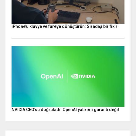
iPhone’u klavye ve fareye dönüştürün: Sıradışı bir fikir
NVIDIA CEO’su doğruladı: OpenAI yatırımı garanti değil