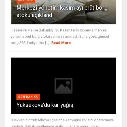
Merkezi yönetim kasım ayı brüt borç
stoku açıklandı
Hazine ve Maliye Bakanlığı, 30 Kasım tarihi itibarıyla merkezi
yönetim brüt borç stoku verilerini açıkladı. Buna göre, güncel
borç 296,4 milyar lira [...]
Read More
SON DAKIKA
Yüksekova’da kar yağışı
"Hakkari'nin Yüksekova ilçesinde kar yağışı etkisini göstermeye
başladı. Sabah saatlerinde aralıklı olan kar yağışı öğlen