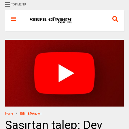
TOP MENU
Home
Bilim & Teknoloji
Şaşırtan talep: Dev