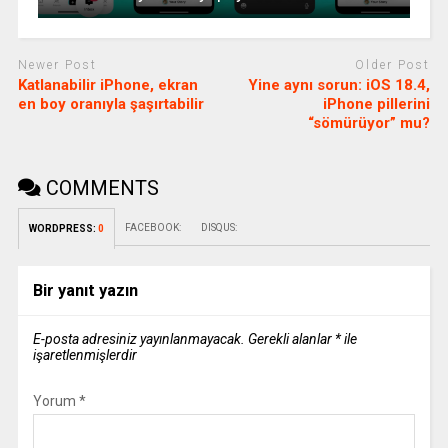
Newer Post
Older Post
Katlanabilir iPhone, ekran
Yine aynı sorun: iOS 18.4,
en boy oranıyla şaşırtabilir
iPhone pillerini
“sömürüyor” mu?
COMMENTS
FACEBOOK:
DISQUS:
WORDPRESS:
0
Bir yanıt yazın
E-posta adresiniz yayınlanmayacak.
Gerekli alanlar
*
ile
işaretlenmişlerdir
Yorum
*