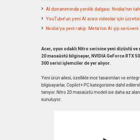
AI donanımında yenilik dalgası: Nvidia’nın tah
YouTube’un yeni AI aracı videolar için ücrets
Nvidia’ya yeni rakip: Meta’nın AI çip serüveni
Acer, oyun odaklı Nitro serisine yeni dizüstü ve
20 masaüstü bilgisayar, NVIDIA GeForce RTX 506
300 serisi işlemciler de yer alıyor.
Yeni ürün ailesi, özellikle ince tasarımları ve ente
bilgisayarlar, Copilot+ PC kategorisine dahil edile
tanıyor. Nitro 20 masaüstü modeli ise daha az ala
sunuluyor.