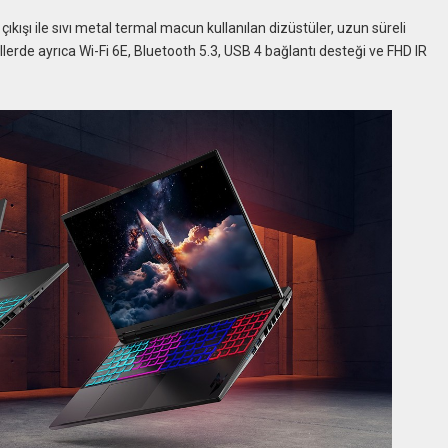
çıkışı ile sıvı metal termal macun kullanılan dizüstüler, uzun süreli
llerde ayrıca Wi-Fi 6E, Bluetooth 5.3, USB 4 bağlantı desteği ve FHD IR