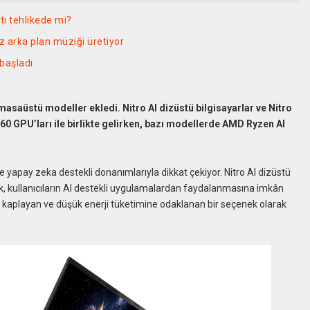
tı tehlikede mi?
iz arka plan müziği üretiyor
 başladı
 masaüstü modeller ekledi. Nitro AI dizüstü bilgisayarlar ve Nitro
0 GPU’ları ile birlikte gelirken, bazı modellerde AMD Ryzen AI
gre yapay zeka destekli donanımlarıyla dikkat çekiyor. Nitro AI dizüstü
rek, kullanıcıların AI destekli uygulamalardan faydalanmasına imkân
n kaplayan ve düşük enerji tüketimine odaklanan bir seçenek olarak