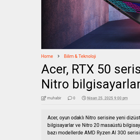
Home
Bilim & Teknoloji
Acer, RTX 50 seris
Nitro bilgisayarlar
muhabir
0
Nisan 25, 2025 9:00 pm
Acer, oyun odaklı Nitro serisine yeni dizü
bilgisayarlar ve Nitro 20 masaüstü bilgisay
bazı modellerde AMD Ryzen AI 300 serisi i