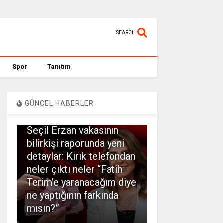
SEARCH
Spor
Tanıtım
GÜNCEL HABERLER
SPOR
Seçil Erzan vakasının
bilirkişi raporunda yeni
detaylar: Kırık telefondan
neler çıktı neler “Fatih
Terim’e yaranacağım diye
ne yaptığının farkında
mısın?”