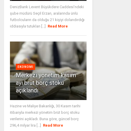
DenizBank Levent Büyükdere Caddesi'ndeki
şube müdürü Seçil Erzan, aralarında ünlü
futbolcuların da olduğu 21 kişiyi dolandırdığı
iddiasıyla tutuklan [...]
Read More
EKONOMI
Merkezi yönetim kasım
ayı brüt borç stoku
açıklandı
Hazine ve Maliye Bakanlığı, 30 Kasım tarihi
itibarıyla merkezi yönetim brüt borç stoku
verilerini açıkladı. Buna göre, güncel borç
296,4 milyar lira [...]
Read More