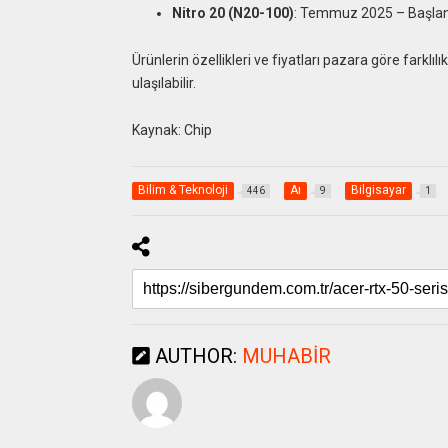
Nitro 20 (N20-100)
: Temmuz 2025 – Başlang
Ürünlerin özellikleri ve fiyatları pazara göre farklıl
ulaşılabilir.
Kaynak: Chip
Bilim & Teknoloji
Aı
Bilgisayar
446
9
1
AUTHOR:
MUHABIR