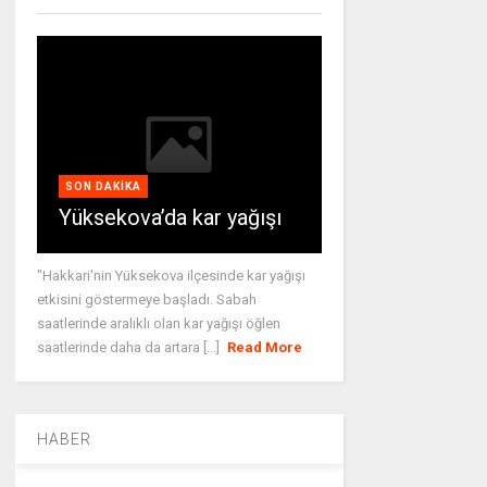
SON DAKIKA
Yüksekova’da kar yağışı
"Hakkari'nin Yüksekova ilçesinde kar yağışı
etkisini göstermeye başladı. Sabah
saatlerinde aralıklı olan kar yağışı öğlen
saatlerinde daha da artara [...]
Read More
HABER