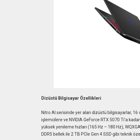
Dizüstü Bilgisayar Özellikleri
Nitro AI serisinde yer alan dizüstü bilgisayarlar, 1
işlemcilere ve NVIDIA GeForce RTX 5070 Ti’a kada
yüksek yenileme hızları (165 Hz – 180 Hz), WQXGA
DDR5 bellek ile 2 TB PCIe Gen 4 SSD gibi teknik özel