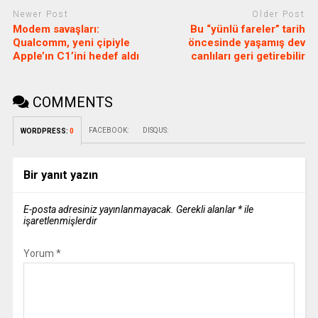
Newer Post
Older Post
Modem savaşları:
Bu “yünlü fareler” tarih
Qualcomm, yeni çipiyle
öncesinde yaşamış dev
Apple’ın C1’ini hedef aldı
canlıları geri getirebilir
COMMENTS
FACEBOOK:
DISQUS:
WORDPRESS:
0
Bir yanıt yazın
E-posta adresiniz yayınlanmayacak.
Gerekli alanlar
*
ile
işaretlenmişlerdir
Yorum
*