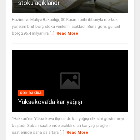
stoku açıklandı
Hazine ve Maliye Bakanlığı, 30 Kasım tarihi itibarıyla merkezi
yönetim brüt borç stoku verilerini açıkladı. Buna göre, güncel
borç 296,4 milyar lira [...]
Read More
SON DAKIKA
Yüksekova’da kar yağışı
"Hakkari'nin Yüksekova ilçesinde kar yağışı etkisini göstermeye
başladı. Sabah saatlerinde aralıklı olan kar yağışı öğlen
saatlerinde daha da artara [...]
Read More