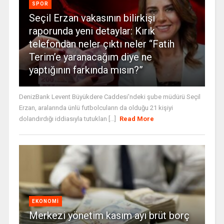
SPOR
Seçil Erzan vakasının bilirkişi
raporunda yeni detaylar: Kırık
telefondan neler çıktı neler “Fatih
Terim’e yaranacağım diye ne
yaptığının farkında mısın?”
DenizBank Levent Büyükdere Caddesi'ndeki şube müdürü Seçil
Erzan, aralarında ünlü futbolcuların da olduğu 21 kişiyi
dolandırdığı iddiasıyla tutuklan [...]
Read More
EKONOMI
Merkezi yönetim kasım ayı brüt borç