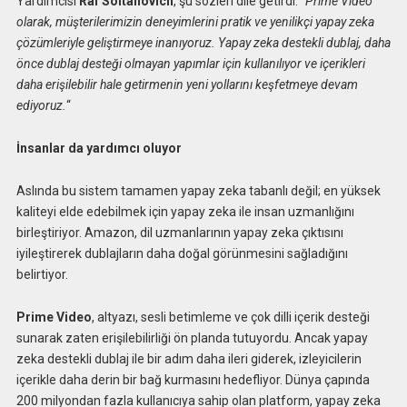
Yardımcısı
Raf Soltanovich
, şu sözleri dile getirdi: “
Prime Video
olarak, müşterilerimizin deneyimlerini pratik ve yenilikçi yapay zeka
çözümleriyle geliştirmeye inanıyoruz. Yapay zeka destekli dublaj, daha
önce dublaj desteği olmayan yapımlar için kullanılıyor ve içerikleri
daha erişilebilir hale getirmenin yeni yollarını keşfetmeye devam
ediyoruz.
“
İnsanlar da yardımcı oluyor
Aslında bu sistem tamamen yapay zeka tabanlı değil; en yüksek
kaliteyi elde edebilmek için yapay zeka ile insan uzmanlığını
birleştiriyor. Amazon, dil uzmanlarının yapay zeka çıktısını
iyileştirerek dublajların daha doğal görünmesini sağladığını
belirtiyor.
Prime Video
, altyazı, sesli betimleme ve çok dilli içerik desteği
sunarak zaten erişilebilirliği ön planda tutuyordu. Ancak yapay
zeka destekli dublaj ile bir adım daha ileri giderek, izleyicilerin
içerikle daha derin bir bağ kurmasını hedefliyor. Dünya çapında
200 milyondan fazla kullanıcıya sahip olan platform, yapay zeka