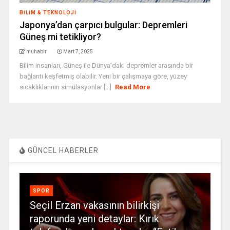
BILIM & TEKNOLOJI
Japonya’dan çarpıcı bulgular: Depremleri
Güneş mi tetikliyor?
muhabir
Mart 7, 2025
Bilim insanları, Güneş ile Dünya’daki depremler arasında bir
bağlantı keşfetmiş olabilir. Yeni bir çalışmaya göre, yüzey
sıcaklıklarının simülasyonlar [...]
Read More
GÜNCEL HABERLER
SPOR
Seçil Erzan vakasının bilirkişi
raporunda yeni detaylar: Kırık