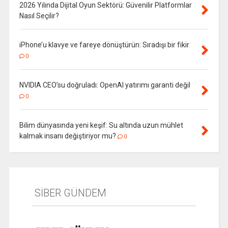
2026 Yılında Dijital Oyun Sektörü: Güvenilir Platformlar
Nasıl Seçilir?
iPhone’u klavye ve fareye dönüştürün: Sıradışı bir fikir
0
NVIDIA CEO’su doğruladı: OpenAI yatırımı garanti değil
0
Bilim dünyasında yeni keşif: Su altında uzun mühlet
kalmak insanı değiştiriyor mu?
0
SİBER GÜNDEM