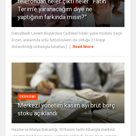
telefondan neler çıktı neler “Fatih
Terim’e yaranacağım diye ne
yaptığının farkında mısın?”
DenizBank Levent Büyükdere Caddesi'ndeki şube müdürü Seçil
Erzan, aralarında ünlü futbolcuların da olduğu 21 kişiyi
dolandırdığı iddiasıyla tutuklan [...]
Read More
EKONOMI
Merkezi yönetim kasım ayı brüt borç
stoku açıklandı
Hazine ve Maliye Bakanlığı, 30 Kasım tarihi itibarıyla merkezi