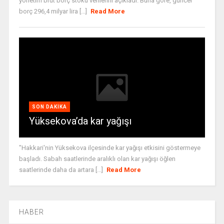
yönetim brüt borç stoku verilerini açıkladı. Buna göre, güncel
borç 296,4 milyar lira [...]
Read More
SON DAKIKA
Yüksekova’da kar yağışı
"Hakkari'nin Yüksekova ilçesinde kar yağışı etkisini göstermeye
başladı. Sabah saatlerinde aralıklı olan kar yağışı öğlen
saatlerinde daha da artara [...]
Read More
HABER