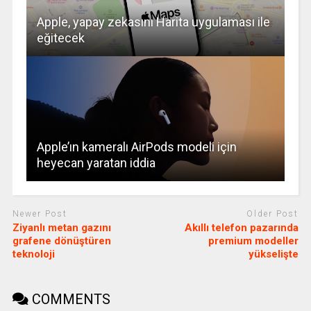
Apple, yapay zekasını Harita uygulaması ile
eğitecek
Apple’ın kameralı AirPods modeli için
heyecan yaratan iddia
Newer Post
Older Post
Ziyanlı metan gazını
Akıllı telefon pazarında
grafene dönüştüren
premium modeller
teknoloji
yükselişte
COMMENTS