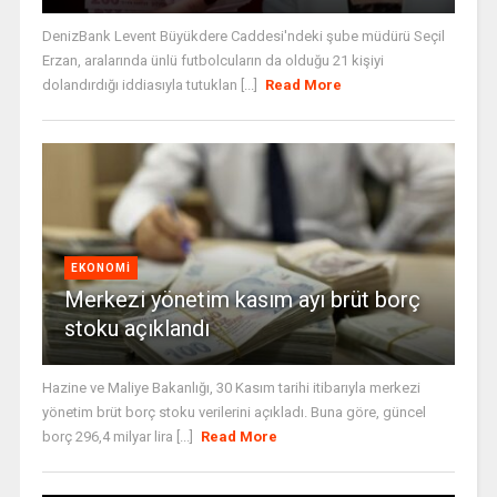
DenizBank Levent Büyükdere Caddesi'ndeki şube müdürü Seçil
Erzan, aralarında ünlü futbolcuların da olduğu 21 kişiyi
dolandırdığı iddiasıyla tutuklan [...]
Read More
EKONOMI
Merkezi yönetim kasım ayı brüt borç
stoku açıklandı
Hazine ve Maliye Bakanlığı, 30 Kasım tarihi itibarıyla merkezi
yönetim brüt borç stoku verilerini açıkladı. Buna göre, güncel
borç 296,4 milyar lira [...]
Read More