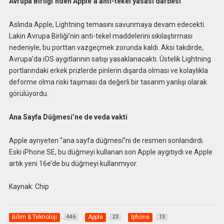
Avrupa Birliği’nden Apple’a anti-tekel yasası darbesi
Aslında Apple, Lightning temasını savunmaya devam edecekti.
Lakin Avrupa Birliği’nin anti-tekel maddelerini sıkılaştırması
nedeniyle, bu porttan vazgeçmek zorunda kaldı. Aksi takdirde,
Avrupa’da iOS aygıtlarının satışı yasaklanacaktı. Üstelik Lightning
portlarındaki erkek prizlerde pinlerin dışarda olması ve kolaylıkla
deforme olma riski taşıması da değerli bir tasarım yanlışı olarak
görülüyordu.
Ana Sayfa Düğmesi’ne de veda vakti
Apple ayrıyeten “ana sayfa düğmesi”ni de resmen sonlandırdı.
Eski iPhone SE, bu düğmeyi kullanan son Apple aygıtıydı ve Apple
artık yeni 16e’de bu düğmeyi kullanmıyor.
Kaynak: Chip
Bilim & Teknoloji
Apple
İphone
446
23
13