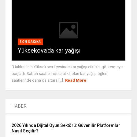
SON DAKIKA
Yüksekova’da kar yağışı
"Hakkari'nin Yüksekova ilçesinde kar yağışı etkisini göstermeye
başladı. Sabah saatlerinde aralıklı olan kar yağışı öğlen
saatlerinde daha da artara [...]
Read More
HABER
2026 Yılında Dijital Oyun Sektörü: Güvenilir Platformlar
Nasıl Seçilir?