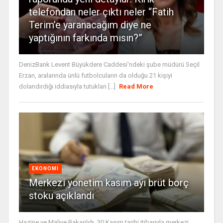
telefondan neler çıktı neler “Fatih
Terim’e yaranacağım diye ne
yaptığının farkında mısın?”
DenizBank Levent Büyükdere Caddesi'ndeki şube müdürü Seçil
Erzan, aralarında ünlü futbolcuların da olduğu 21 kişiyi
dolandırdığı iddiasıyla tutuklan [...]
Read More
EKONOMI
Merkezi yönetim kasım ayı brüt borç
stoku açıklandı
Hazine ve Maliye Bakanlığı, 30 Kasım tarihi itibarıyla merkezi