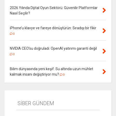
2026 Yılında Dijital Oyun Sektörü: Güvenilir Platformlar
Nasıl Seçilir?
iPhone’u klavye ve fareye dönüştürün: Sıradışı bir fikir
0
NVIDIA CEO’su doğruladı: OpenAI yatırımı garanti değil
0
Bilim dünyasında yeni keşif: Su altında uzun mühlet
kalmak insanı değiştiriyor mu?
0
SİBER GÜNDEM