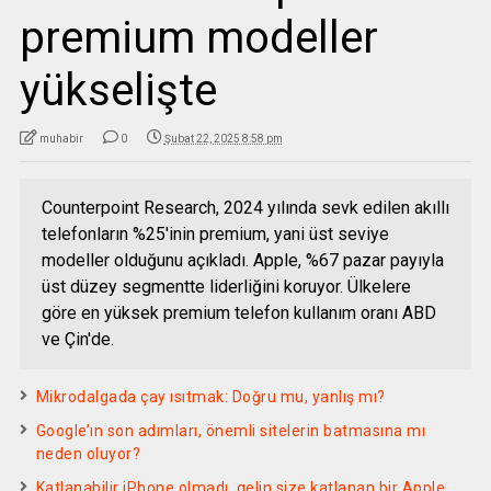
premium modeller
yükselişte
muhabir
0
Şubat 22, 2025 8:58 pm
Counterpoint Research, 2024 yılında sevk edilen akıllı
telefonların %25'inin premium, yani üst seviye
modeller olduğunu açıkladı. Apple, %67 pazar payıyla
üst düzey segmentte liderliğini koruyor. Ülkelere
göre en yüksek premium telefon kullanım oranı ABD
ve Çin'de.
Mikrodalgada çay ısıtmak: Doğru mu, yanlış mı?
Google’ın son adımları, önemli sitelerin batmasına mı
neden oluyor?
Katlanabilir iPhone olmadı, gelin size katlanan bir Apple