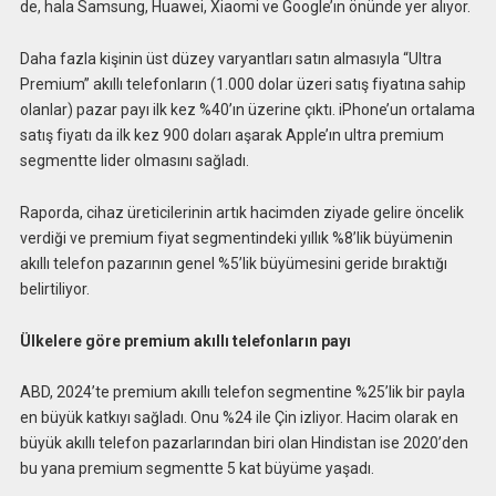
de, hala Samsung, Huawei, Xiaomi ve Google’ın önünde yer alıyor.
Daha fazla kişinin üst düzey varyantları satın almasıyla “Ultra
Premium” akıllı telefonların (1.000 dolar üzeri satış fiyatına sahip
olanlar) pazar payı ilk kez %40’ın üzerine çıktı. iPhone’un ortalama
satış fiyatı da ilk kez 900 doları aşarak Apple’ın ultra premium
segmentte lider olmasını sağladı.
Raporda, cihaz üreticilerinin artık hacimden ziyade gelire öncelik
verdiği ve premium fiyat segmentindeki yıllık %8’lik büyümenin
akıllı telefon pazarının genel %5’lik büyümesini geride bıraktığı
belirtiliyor.
Ülkelere göre premium akıllı telefonların payı
ABD, 2024’te premium akıllı telefon segmentine %25’lik bir payla
en büyük katkıyı sağladı. Onu %24 ile Çin izliyor. Hacim olarak en
büyük akıllı telefon pazarlarından biri olan Hindistan ise 2020’den
bu yana premium segmentte 5 kat büyüme yaşadı.