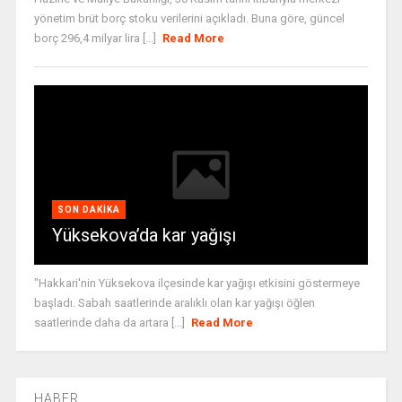
yönetim brüt borç stoku verilerini açıkladı. Buna göre, güncel
borç 296,4 milyar lira [...]
Read More
SON DAKIKA
Yüksekova’da kar yağışı
"Hakkari'nin Yüksekova ilçesinde kar yağışı etkisini göstermeye
başladı. Sabah saatlerinde aralıklı olan kar yağışı öğlen
saatlerinde daha da artara [...]
Read More
HABER