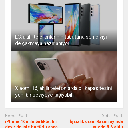
LG, akıllı telefonlarının tabutuna son çiviyi
de çakmaya hazırlanıyor
Xiaomi 16, akıllı telefonlarda pil kapasitesini
yeni bir seviyeye taşıyabilir
Newer Post
Older Post
iPhone 16e ile birlikte, bir
İşsizlik oranı Kasım ayında
devir de işte bu türlü sona
yüzde 8,6 oldu