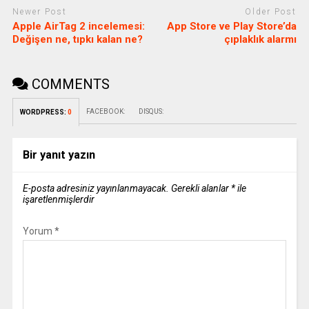
Newer Post
Older Post
Apple AirTag 2 incelemesi:
App Store ve Play Store’da
Değişen ne, tıpkı kalan ne?
çıplaklık alarmı
COMMENTS
FACEBOOK:
DISQUS:
WORDPRESS:
0
Bir yanıt yazın
E-posta adresiniz yayınlanmayacak.
Gerekli alanlar
*
ile
işaretlenmişlerdir
Yorum
*