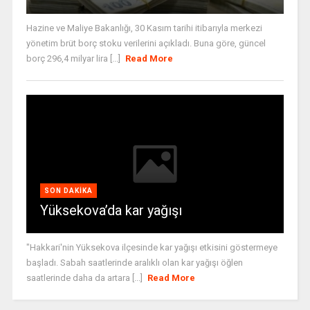
Hazine ve Maliye Bakanlığı, 30 Kasım tarihi itibarıyla merkezi
yönetim brüt borç stoku verilerini açıkladı. Buna göre, güncel
borç 296,4 milyar lira [...]
Read More
SON DAKIKA
Yüksekova’da kar yağışı
"Hakkari'nin Yüksekova ilçesinde kar yağışı etkisini göstermeye
başladı. Sabah saatlerinde aralıklı olan kar yağışı öğlen
saatlerinde daha da artara [...]
Read More