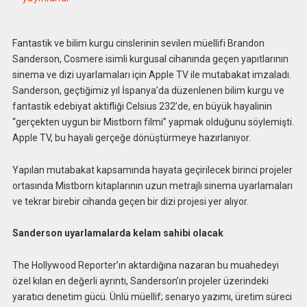
Fantastik ve bilim kurgu cinslerinin sevilen müellifi Brandon
Sanderson, Cosmere isimli kurgusal cihanında geçen yapıtlarının
sinema ve dizi uyarlamaları için Apple TV ile mutabakat imzaladı.
Sanderson, geçtiğimiz yıl İspanya’da düzenlenen bilim kurgu ve
fantastik edebiyat aktifliği Celsius 232’de, en büyük hayalinin
“gerçekten uygun bir Mistborn filmi” yapmak olduğunu söylemişti.
Apple TV, bu hayali gerçeğe dönüştürmeye hazırlanıyor.
Yapılan mutabakat kapsamında hayata geçirilecek birinci projeler
ortasında Mistborn kitaplarının uzun metrajlı sinema uyarlamaları
ve tekrar birebir cihanda geçen bir dizi projesi yer alıyor.
Sanderson uyarlamalarda kelam sahibi olacak
The Hollywood Reporter’ın aktardığına nazaran bu muahedeyi
özel kılan en değerli ayrıntı, Sanderson’ın projeler üzerindeki
yaratıcı denetim gücü. Ünlü müellif; senaryo yazımı, üretim süreci