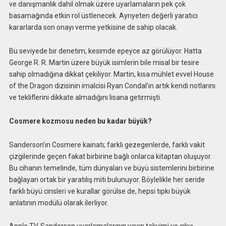
ve danışmanlık dahil olmak üzere uyarlamaların pek çok
basamağında etkin rol üstlenecek. Ayrıyeten değerli yaratıcı
kararlarda son onayı verme yetkisine de sahip olacak.
Bu seviyede bir denetim, kesimde epeyce az görülüyor. Hatta
George R. R. Martin üzere büyük isimlerin bile misal bir tesire
sahip olmadığına dikkat çekiliyor. Martin, kısa mühlet evvel House
of the Dragon dizisinin imalcisi Ryan Condal’ın artık kendi notlarını
ve tekliflerini dikkate almadığını lisana getirmişti.
Cosmere kozmosu neden bu kadar büyük?
Sanderson’ın Cosmere kainatı; farklı gezegenlerde, farklı vakit
çizgilerinde geçen fakat birbirine bağlı onlarca kitaptan oluşuyor.
Bu cihanın temelinde, tüm dünyaları ve büyü sistemlerini birbirine
bağlayan ortak bir yaratılış miti bulunuyor. Böylelikle her seride
farklı büyü cinsleri ve kurallar görülse de, hepsi tıpkı büyük
anlatının modülü olarak ilerliyor.