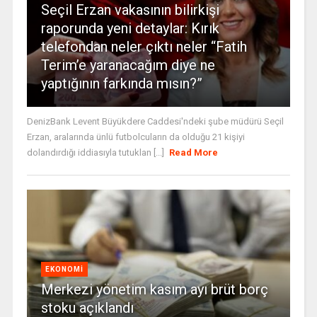
Seçil Erzan vakasının bilirkişi
raporunda yeni detaylar: Kırık
telefondan neler çıktı neler “Fatih
Terim’e yaranacağım diye ne
yaptığının farkında mısın?”
DenizBank Levent Büyükdere Caddesi'ndeki şube müdürü Seçil
Erzan, aralarında ünlü futbolcuların da olduğu 21 kişiyi
dolandırdığı iddiasıyla tutuklan [...]
Read More
EKONOMI
Merkezi yönetim kasım ayı brüt borç
stoku açıklandı