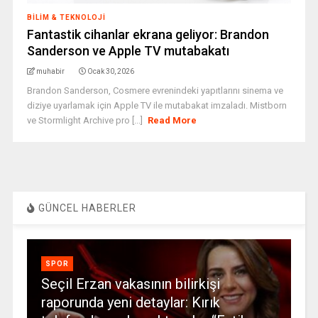
BILIM & TEKNOLOJI
Fantastik cihanlar ekrana geliyor: Brandon
Sanderson ve Apple TV mutabakatı
muhabir
Ocak 30, 2026
Brandon Sanderson, Cosmere evrenindeki yapıtlarını sinema ve
diziye uyarlamak için Apple TV ile mutabakat imzaladı. Mistborn
ve Stormlight Archive pro [...]
Read More
GÜNCEL HABERLER
SPOR
Seçil Erzan vakasının bilirkişi
raporunda yeni detaylar: Kırık