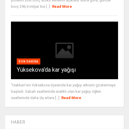
yönetim brüt borç stoku verilerini açıkladı. Buna göre, güncel
borç 296,4 milyar lira [...]
Read More
SON DAKIKA
Yüksekova’da kar yağışı
"Hakkari'nin Yüksekova ilçesinde kar yağışı etkisini göstermeye
başladı. Sabah saatlerinde aralıklı olan kar yağışı öğlen
saatlerinde daha da artara [...]
Read More
HABER