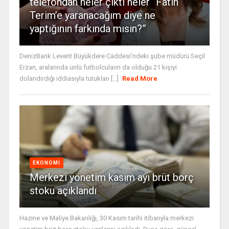
telefondan neler çıktı neler “Fatih
Terim’e yaranacağım diye ne
yaptığının farkında mısın?”
DenizBank Levent Büyükdere Caddesi'ndeki şube müdürü Seçil
Erzan, aralarında ünlü futbolcuların da olduğu 21 kişiyi
dolandırdığı iddiasıyla tutuklan [...]
Read More
EKONOMI
Merkezi yönetim kasım ayı brüt borç
stoku açıklandı
Hazine ve Maliye Bakanlığı, 30 Kasım tarihi itibarıyla merkezi