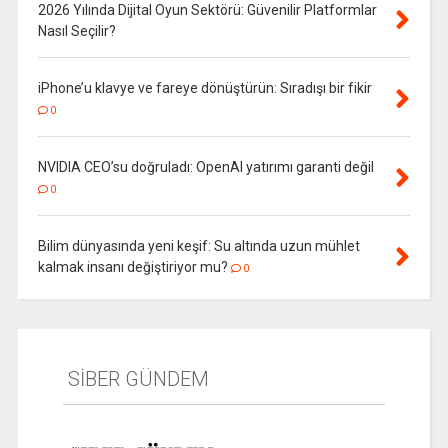
2026 Yılında Dijital Oyun Sektörü: Güvenilir Platformlar
Nasıl Seçilir?
iPhone’u klavye ve fareye dönüştürün: Sıradışı bir fikir
0
NVIDIA CEO’su doğruladı: OpenAI yatırımı garanti değil
0
Bilim dünyasında yeni keşif: Su altında uzun mühlet
kalmak insanı değiştiriyor mu?
0
SİBER GÜNDEM