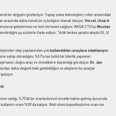
mli bir değişim gözleniyor. Yapay zeka teknolojileri, roller arasındaki
cılar arasında daha esnek bir iş birliğine olanak tanıyor.
Vercel
,
Uizard
 bağımsızca geliştirmesi ve test etmesini sağlıyor. AKQA CTO’su
Nicolas
endirdiğini şu sözlerle ifade ediyor: “
Artık herkes yaratıcı akışta UX, UI
liştiriciler ekip yapılarından çok
kullandıkları araçlara odaklanıyor.
e sahip olmadığını, %57’si ise belirli bir liderlik yapısının
ulaşmanın, doğru araç ve önceliklere dayandığı görülüyor.
Dr. Jan
ardan daha değerli hale gelebildiğini ve ekiplerin bu araçlar
rguluyor.
olü
in varlığı, %75’lik bir oranla birincil öncelik haline gelmiş durumda.
kullanım oranı %39’da kalıyor. Web sitesi kişiselleştirme oranı ise
.