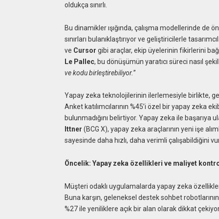
oldukça sınırlı.
Bu dinamikler ışığında, çalışma modellerinde de öne
sınırları bulanıklaştırıyor ve geliştiricilerle tasarım
ve
Cursor
gibi araçlar, ekip üyelerinin fikirlerini
Le Pallec
, bu dönüşümün yaratıcı süreci nasıl şekill
ve kodu birleştirebiliyor.
”
Yapay zeka teknolojilerinin ilerlemesiyle birlikte, ge
Anket katılımcılarının %45’i özel bir yapay zeka ekibin
bulunmadığını belirtiyor. Yapay zeka ile başarıya 
Ittner
(BCG X), yapay zeka araçlarının yeni işe alıml
sayesinde daha hızlı, daha verimli çalışabildiğini vu
Öncelik: Yapay zeka özellikleri ve maliyet kontr
Müşteri odaklı uygulamalarda yapay zeka özelliklerin
Buna karşın, geleneksel destek sohbet robotlarının 
%27 ile yeniliklere açık bir alan olarak dikkat çekiyor