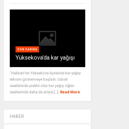
SON DAKIKA
Yüksekova’da kar yağışı
"Hakkari'nin Yüksekova ilçesinde kar yağışı
etkisini göstermeye başladı. Sabah
saatlerinde aralıklı olan kar yağışı öğlen
saatlerinde daha da artara [...]
Read More
HABER