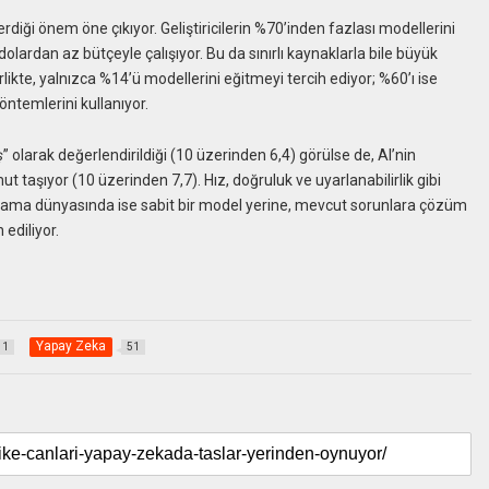
rdiği önem öne çıkıyor. Geliştiricilerin %70’inden fazlası modellerini
lardan az bütçeyle çalışıyor. Bu da sınırlı kaynaklarla bile büyük
rlikte, yalnızca %14’ü modellerini eğitmeyi tercih ediyor; %60’ı ise
öntemlerini kullanıyor.
ş
” olarak değerlendirildiği (10 üzerinden 6,4) görülse de, AI’nin
 taşıyor (10 üzerinden 7,7). Hız, doğruluk ve uyarlanabilirlik gibi
odlama dünyasında ise sabit bir model yerine, mevcut sorunlara çözüm
 ediliyor.
Yapay Zeka
1
51