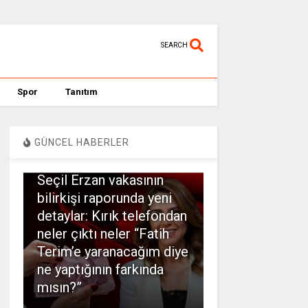
SEARCH
Spor
Tanıtım
GÜNCEL HABERLER
SPOR
Seçil Erzan vakasının
bilirkişi raporunda yeni
detaylar: Kırık telefondan
neler çıktı neler “Fatih
Terim’e yaranacağım diye
ne yaptığının farkında
mısın?”