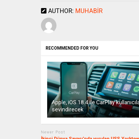
AUTHOR:
MUHABIR
RECOMMENDED FOR YOU
Apple, iOS 18.4 ile CarPlay kullanıcıla
sevindirecek
Newer Post
İkinci Dünya Savaşı’nda vurulan USS Yorkto