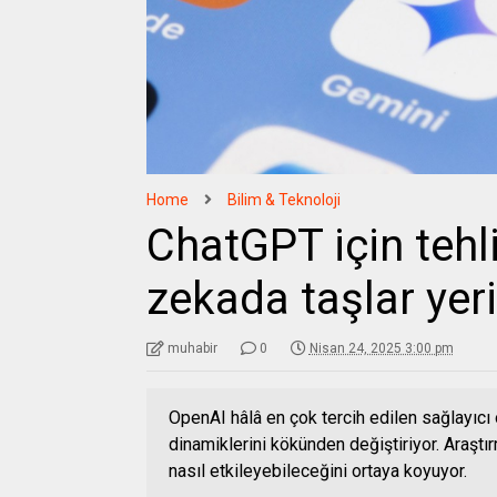
Home
Bilim & Teknoloji
ChatGPT için tehl
zekada taşlar yer
muhabir
0
Nisan 24, 2025 3:00 pm
OpenAI hâlâ en çok tercih edilen sağlayıcı 
dinamiklerini kökünden değiştiriyor. Araştı
nasıl etkileyebileceğini ortaya koyuyor.