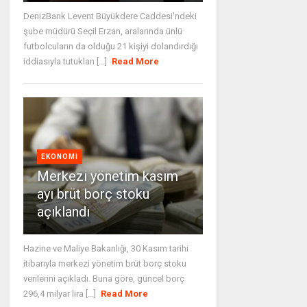
DenizBank Levent Büyükdere Caddesi'ndeki
şube müdürü Seçil Erzan, aralarında ünlü
futbolcuların da olduğu 21 kişiyi dolandırdığı
iddiasıyla tutuklan [...]
Read More
EKONOMI
Merkezi yönetim kasım
ayı brüt borç stoku
açıklandı
Hazine ve Maliye Bakanlığı, 30 Kasım tarihi
itibarıyla merkezi yönetim brüt borç stoku
verilerini açıkladı. Buna göre, güncel borç
296,4 milyar lira [...]
Read More