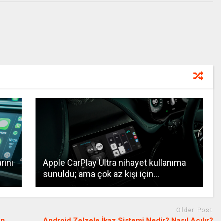
rını
Apple CarPlay Ultra nihayet kullanıma
sunuldu; ama çok az kişi için…
Older Post
wn
Android Zelzele İkaz Sistemi Nedir? Nasıl Açılır?