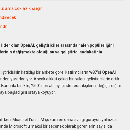
u; ama çok az kişi için…
indirecek
andı”
ider olan OpenAI, geliştiriciler arasında halen popülerliğini
erinin değişmekte olduğunu ve geliştirici sadakatinin
ricisinin katıldığı bir ankete göre, katılımcıların
%87’si OpenAI
nden yararlanıyor. Ancak dikkat çekici bir bulgu, geliştiricilerin artık
Bununla birlikte, %60’ı son altı ay içinde tedarikçilerini değiştirdiğini
maya başladığını ortaya koyuyor.
r
dilirken, Microsoft’un LLM çözümleri daha az ilgi görüyor; yalnızca
asında Microsoft’u makul bir seçenek olarak görenlerin sayısı da