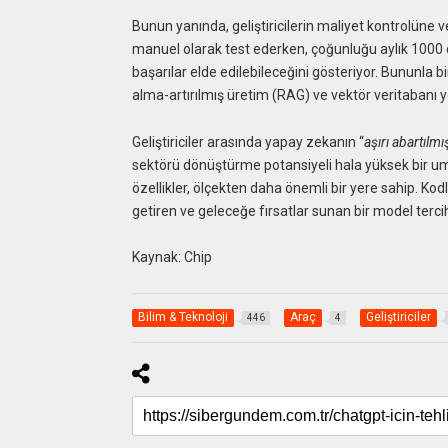
Bunun yanında, geliştiricilerin maliyet kontrolüne ve
manuel olarak test ederken, çoğunluğu aylık 1000 do
başarılar elde edilebileceğini gösteriyor. Bununla bi
alma-artırılmış üretim (RAG) ve vektör veritabanı y
Geliştiriciler arasında yapay zekanın “
aşırı abartılmı
sektörü dönüştürme potansiyeli hala yüksek bir umut
özellikler, ölçekten daha önemli bir yere sahip. K
getiren ve geleceğe fırsatlar sunan bir model tercih
Kaynak: Chip
Bilim & Teknoloji
Araç
Geliştiriciler
446
4