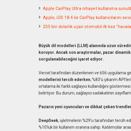
Apple CarPlay Ultra nihayet kullanıma sunuld
Apple, iOS 18.4 ile CarPlay kullanıcılarını sev
235 bin dolarlık uçan otomobil ilk kez “haval
Büyük dil modelleri (LLM) alanında uzun süredir l
koruyor. Ancak son araştırmalar, pazar dinamikl
sorgulanabileceğini işaret ediyor.
Vercel tarafından düzenlenen ve 656 uygulama gelişti
modellerini tercih ederken
, %83’ü çıkarım API’leri
ortalama iki farklı sağlayıcı kullandığını göstermesi. 
belirtiyor. Bu durum, sağlayıcı sadakatinin zayıfla
Pazarın yeni oyuncuları ve dikkat çeken trendle
DeepSeek
, işletmelerin %29’u tarafından tercih e
%10’luk bir kullanım oranına sahip. Katılımcılar ar