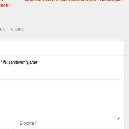
omobil
OK:
DISQUS:
r
*
ile işaretlenmişlerdir
E-posta
*