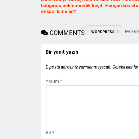
batığında beklenmedik keşif: Hangardaki ot
enkazı kime ait?
COMMENTS
FACEBO
WORDPRESS:
0
Bir yanıt yazın
E-posta adresiniz yayınlanmayacak.
Gerekli alanla
Yorum
*
Ad
*