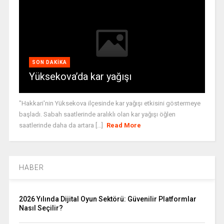
SON DAKIKA
Yüksekova’da kar yağışı
"Hakkari'nin Yüksekova ilçesinde kar yağışı etkisini göstermeye
başladı. Sabah saatlerinde aralıklı olan kar yağışı öğlen
saatlerinde daha da artara [...]
Read More
HABER
2026 Yılında Dijital Oyun Sektörü: Güvenilir Platformlar
Nasıl Seçilir?