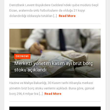
DenizBank Levent Büyükdere Caddesi'ndeki şube müdürü Seçil
Erzan, aralarında ünlü futbolcuların da olduğu 21 kişiyi
dolandırdığı iddiasıyla tutuklan [...]
Read More
EKONOMI
Merkezi yönetim kasım ayı brüt borç
stoku açıklandı
Hazine ve Maliye Bakanlığı, 30 Kasım tarihi itibarıyla merkezi
yönetim brüt borç stoku verilerini açıkladı. Buna göre, güncel
borç 296,4 milyar lira [...]
Read More