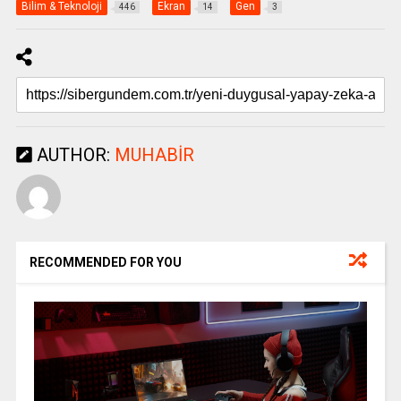
Bilim & Teknoloji
Ekran
Gen
446
14
3
AUTHOR:
MUHABIR
RECOMMENDED FOR YOU