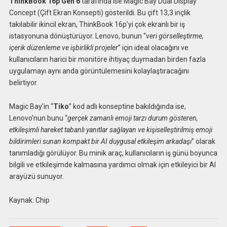
ThinkBook 16p Gen 6
tarafında ise Magic Bay Dual Display
Concept (Çift Ekran Konsepti) gösterildi. Bu çift 13,3 inçlik
takılabilir ikincil ekran, ThinkBook 16p’yi çok ekranlı bir iş
istasyonuna dönüştürüyor. Lenovo, bunun “
veri görselleştirme,
içerik düzenleme ve işbirlikli projeler
” için ideal olacağını ve
kullanıcıların harici bir monitöre ihtiyaç duymadan birden fazla
uygulamayı aynı anda görüntülemesini kolaylaştıracağını
belirtiyor.
Magic Bay’in “
Tiko
” kod adlı konseptine bakıldığında ise,
Lenovo’nun bunu “
gerçek zamanlı emoji tarzı durum gösteren,
etkileşimli hareket tabanlı yanıtlar sağlayan ve kişiselleştirilmiş emoji
bildirimleri sunan kompakt bir AI duygusal etkileşim arkadaşı
” olarak
tanımladığı görülüyor. Bu minik araç, kullanıcıların iş günü boyunca
bilgili ve etkileşimde kalmasına yardımcı olmak için etkileyici bir AI
arayüzü sunuyor.
Kaynak: Chip