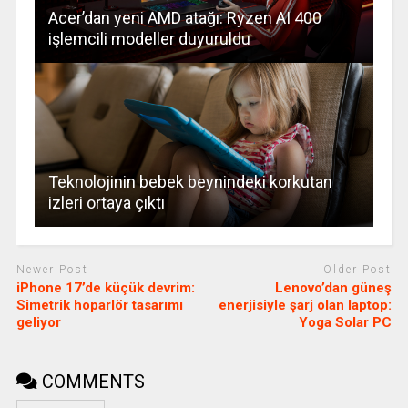
Acer’dan yeni AMD atağı: Ryzen AI 400
işlemcili modeller duyuruldu
Teknolojinin bebek beynindeki korkutan
izleri ortaya çıktı
Newer Post
Older Post
iPhone 17’de küçük devrim:
Lenovo’dan güneş
Simetrik hoparlör tasarımı
enerjisiyle şarj olan laptop:
geliyor
Yoga Solar PC
COMMENTS