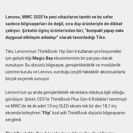
Lenovo, MWC 2025’te yeni cihazlarını tanıttı ve bu sefer
sadece bilgisayarları ile değil, sıra dışı ürünleriyle de dikkat
çekiyor. Şirketin ilginç ürünlerinden biri, “
kompakt yapay zeka
duygusal etkileşim arkadaşı
” olarak tanımladığı Tiko.
Tiko, Lenovo’nun ThinkBook 16p Gen 6 kullanan profesyoneller
için geliştirdiği
Magic Bay
ekosisteminin bir parçası olarak
sunuluyor. Bu dizüstü bilgisayar, genişletilebilirlik ve modülerlik
üzerine kurulu ve Lenovo, sunduğu çeşitli takılabilir aksesuarlarla
birçok seçenek sunuyor.
Lenovo’nun şu anda genişletilebilir ekranlara oldukça ilgili olduğu
görülüyor. Şirket, CES’te ThinkBook Plus Gen 6 Rollable’ı tanıtmıştı
ve MWC’de de iki adet 13 inç OLED ekranı tek bir dev 18,1 inç
ekranda birleştiren “
Flip
” kod adlı ThinkBook dizüstü bilgisayarını
sergiledi.