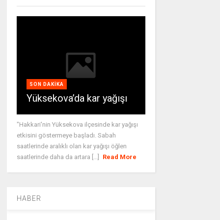
SON DAKIKA
Yüksekova’da kar yağışı
"Hakkari'nin Yüksekova ilçesinde kar yağışı
etkisini göstermeye başladı. Sabah
saatlerinde aralıklı olan kar yağışı öğlen
saatlerinde daha da artara [...]
Read More
HABER