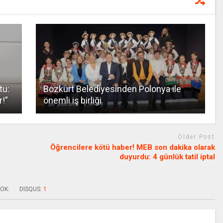
tu:
Bozkurt Belediyesinden Polonya ile
r!”
önemli iş birliği
Older Post
Öğrencilere kötü haber! MEB son dakika olarak
duyurdu: 4 günlük tatil iptal
OK:
DISQUS:
1