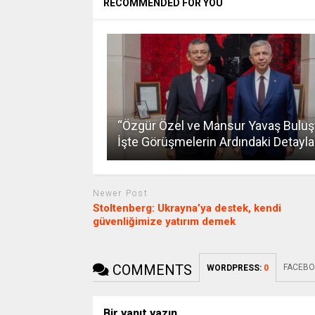
RECOMMENDED FOR YOU
“Özgür Özel ve Mansur Yavaş Buluş
İşte Görüşmelerin Ardındaki Detayla
Newer Post
Stoltenberg: Ukrayna’ya destek, kendi
güvenliğimize yatırım demek
COMMENTS
FACEBO
WORDPRESS:
0
Bir yanıt yazın