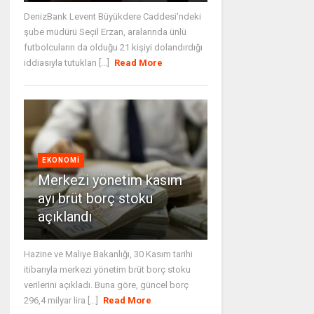
DenizBank Levent Büyükdere Caddesi'ndeki
şube müdürü Seçil Erzan, aralarında ünlü
futbolcuların da olduğu 21 kişiyi dolandırdığı
iddiasıyla tutuklan [...]
Read More
EKONOMI
Merkezi yönetim kasım
ayı brüt borç stoku
açıklandı
Hazine ve Maliye Bakanlığı, 30 Kasım tarihi
itibarıyla merkezi yönetim brüt borç stoku
verilerini açıkladı. Buna göre, güncel borç
296,4 milyar lira [...]
Read More