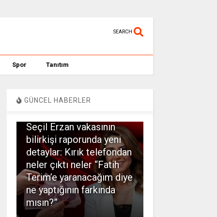
SEARCH
Spor
Tanıtım
GÜNCEL HABERLER
SPOR
Seçil Erzan vakasının
bilirkişi raporunda yeni
detaylar: Kırık telefondan
neler çıktı neler “Fatih
Terim’e yaranacağım diye
ne yaptığının farkında
mısın?”