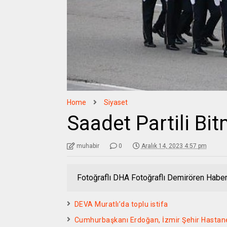
Home
Siyaset
Saadet Partili Bit
muhabir
0
Aralık 14, 2023 4:57 pm
Fotoğraflı DHA Fotoğraflı Demirören Haber
DEVA Muratlı’da toplu istifa
Cumhurbaşkanı Erdoğan, İzmir Şehir Hastanesi