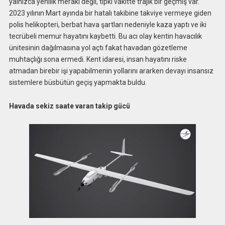
yalnızca yenilik merakı değil, tıpkı vakitte trajik bir geçmiş var.
2023 yılının Mart ayında bir hatalı takibine takviye vermeye giden
polis helikopteri, berbat hava şartları nedeniyle kaza yaptı ve iki
tecrübeli memur hayatını kaybetti. Bu acı olay kentin havacılık
ünitesinin dağılmasına yol açtı fakat havadan gözetleme
muhtaçlığı sona ermedi. Kent idaresi, insan hayatını riske
atmadan birebir işi yapabilmenin yollarını ararken devayı insansız
sistemlere büsbütün geçiş yapmakta buldu.
Havada sekiz saate varan takip gücü