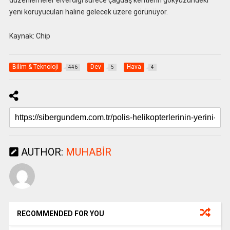
düzenlemeler elverdiği sürece çağdaş kentlerin gökyüzündeki
yeni koruyucuları haline gelecek üzere görünüyor.
Kaynak: Chip
Bilim & Teknoloji
Dev
Hava
446
5
4
AUTHOR:
MUHABIR
RECOMMENDED FOR YOU