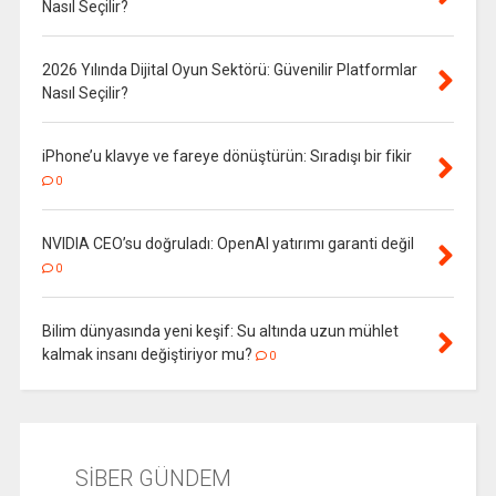
Nasıl Seçilir?
2026 Yılında Dijital Oyun Sektörü: Güvenilir Platformlar
Nasıl Seçilir?
iPhone’u klavye ve fareye dönüştürün: Sıradışı bir fikir
0
NVIDIA CEO’su doğruladı: OpenAI yatırımı garanti değil
0
Bilim dünyasında yeni keşif: Su altında uzun mühlet
kalmak insanı değiştiriyor mu?
0
SİBER GÜNDEM