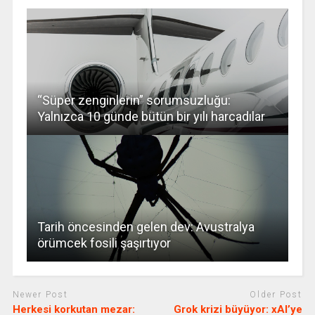
“Süper zenginlerin” sorumsuzluğu:
Yalnızca 10 günde bütün bir yılı harcadılar
Tarih öncesinden gelen dev: Avustralya
örümcek fosili şaşırtıyor
Newer Post
Older Post
Herkesi korkutan mezar:
Grok krizi büyüyor: xAI’ye