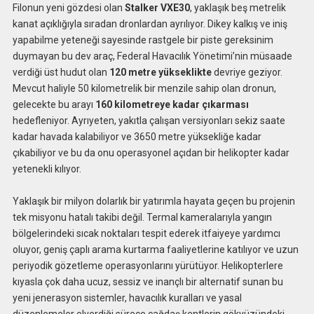
Filonun yeni gözdesi olan
Stalker VXE30
, yaklaşık beş metrelik
kanat açıklığıyla sıradan dronlardan ayrılıyor. Dikey kalkış ve iniş
yapabilme yeteneği sayesinde rastgele bir piste gereksinim
duymayan bu dev araç, Federal Havacılık Yönetimi’nin müsaade
verdiği üst hudut olan
120 metre yükseklikte
devriye geziyor.
Mevcut haliyle 50 kilometrelik bir menzile sahip olan dronun,
gelecekte bu arayı
160 kilometreye kadar çıkarması
hedefleniyor. Ayrıyeten, yakıtla çalışan versiyonları sekiz saate
kadar havada kalabiliyor ve 3650 metre yüksekliğe kadar
çıkabiliyor ve bu da onu operasyonel açıdan bir helikopter kadar
yetenekli kılıyor.
Yaklaşık bir milyon dolarlık bir yatırımla hayata geçen bu projenin
tek misyonu hatalı takibi değil. Termal kameralarıyla yangın
bölgelerindeki sıcak noktaları tespit ederek itfaiyeye yardımcı
oluyor, geniş çaplı arama kurtarma faaliyetlerine katılıyor ve uzun
periyodik gözetleme operasyonlarını yürütüyor. Helikopterlere
kıyasla çok daha ucuz, sessiz ve inançlı bir alternatif sunan bu
yeni jenerasyon sistemler, havacılık kuralları ve yasal