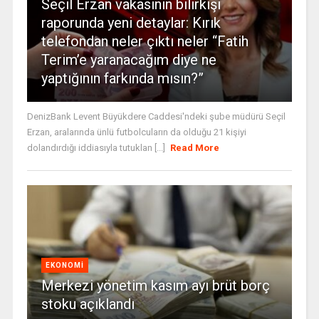
Seçil Erzan vakasının bilirkişi
raporunda yeni detaylar: Kırık
telefondan neler çıktı neler “Fatih
Terim’e yaranacağım diye ne
yaptığının farkında mısın?”
DenizBank Levent Büyükdere Caddesi'ndeki şube müdürü Seçil
Erzan, aralarında ünlü futbolcuların da olduğu 21 kişiyi
dolandırdığı iddiasıyla tutuklan [...]
Read More
EKONOMI
Merkezi yönetim kasım ayı brüt borç
stoku açıklandı