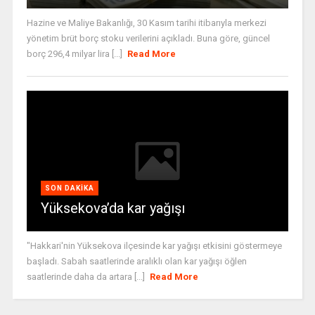
Hazine ve Maliye Bakanlığı, 30 Kasım tarihi itibarıyla merkezi
yönetim brüt borç stoku verilerini açıkladı. Buna göre, güncel
borç 296,4 milyar lira [...]
Read More
SON DAKIKA
Yüksekova’da kar yağışı
"Hakkari'nin Yüksekova ilçesinde kar yağışı etkisini göstermeye
başladı. Sabah saatlerinde aralıklı olan kar yağışı öğlen
saatlerinde daha da artara [...]
Read More