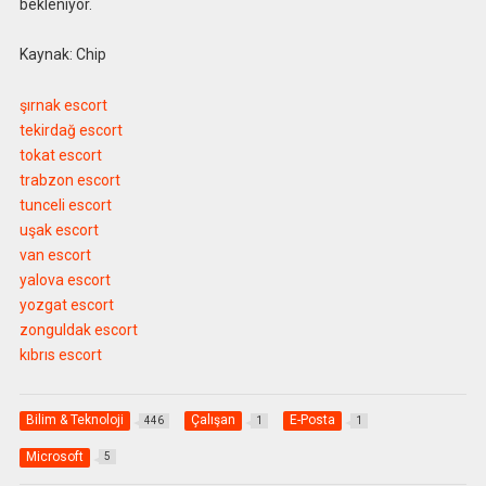
bekleniyor.
Kaynak: Chip
şırnak escort
tekirdağ escort
tokat escort
trabzon escort
tunceli escort
uşak escort
van escort
yalova escort
yozgat escort
zonguldak escort
kıbrıs escort
Bilim & Teknoloji
Çalışan
E-Posta
446
1
1
Microsoft
5