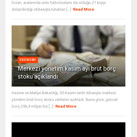
Erzan, aralarında ünlü futbolcuların da olduğu 21 kişiyi
dolandırdığı iddiasıyla tutuklan [...]
Read More
EKONOMI
Merkezi yönetim kasım ayı brüt borç
stoku açıklandı
Hazine ve Maliye Bakanlığı, 30 Kasım tarihi itibarıyla merkezi
yönetim brüt borç stoku verilerini açıkladı. Buna göre, güncel
borç 296,4 milyar lira [...]
Read More