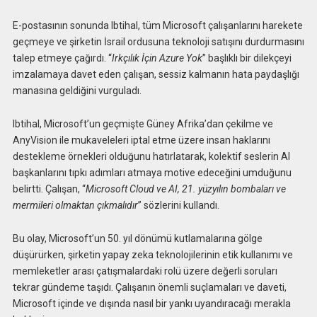
E-postasının sonunda Ibtihal, tüm Microsoft çalışanlarını harekete
geçmeye ve şirketin İsrail ordusuna teknoloji satışını durdurmasını
talep etmeye çağırdı. “
Irkçılık İçin Azure Yok
” başlıklı bir dilekçeyi
imzalamaya davet eden çalışan, sessiz kalmanın hata paydaşlığı
manasına geldiğini vurguladı.
Ibtihal, Microsoft’un geçmişte Güney Afrika’dan çekilme ve
AnyVision ile mukaveleleri iptal etme üzere insan haklarını
destekleme örnekleri olduğunu hatırlatarak, kolektif seslerin AI
başkanlarını tıpkı adımları atmaya motive edeceğini umduğunu
belirtti. Çalışan, “
Microsoft Cloud ve AI, 21. yüzyılın bombaları ve
mermileri olmaktan çıkmalıdır
” sözlerini kullandı.
Bu olay, Microsoft’un 50. yıl dönümü kutlamalarına gölge
düşürürken, şirketin yapay zeka teknolojilerinin etik kullanımı ve
memleketler arası çatışmalardaki rolü üzere değerli soruları
tekrar gündeme taşıdı. Çalışanın önemli suçlamaları ve daveti,
Microsoft içinde ve dışında nasıl bir yankı uyandıracağı merakla