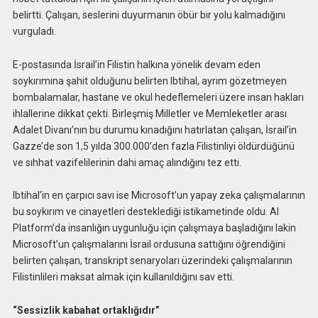
belirtti. Çalışan, seslerini duyurmanın öbür bir yolu kalmadığını
vurguladı.
E-postasında İsrail’in Filistin halkına yönelik devam eden
soykırımına şahit olduğunu belirten Ibtihal, ayrım gözetmeyen
bombalamalar, hastane ve okul hedeflemeleri üzere insan hakları
ihlallerine dikkat çekti. Birleşmiş Milletler ve Memleketler arası
Adalet Divanı’nın bu durumu kınadığını hatırlatan çalışan, İsrail’in
Gazze’de son 1,5 yılda 300.000’den fazla Filistinliyi öldürdüğünü
ve sıhhat vazifelilerinin dahi amaç alındığını tez etti.
Ibtihal’in en çarpıcı savı ise Microsoft’un yapay zeka çalışmalarının
bu soykırım ve cinayetleri desteklediği istikametinde oldu. AI
Platform’da insanlığın uygunluğu için çalışmaya başladığını lakin
Microsoft’un çalışmalarını İsrail ordusuna sattığını öğrendiğini
belirten çalışan, transkript senaryoları üzerindeki çalışmalarının
Filistinlileri maksat almak için kullanıldığını sav etti.
“Sessizlik kabahat ortaklığıdır”