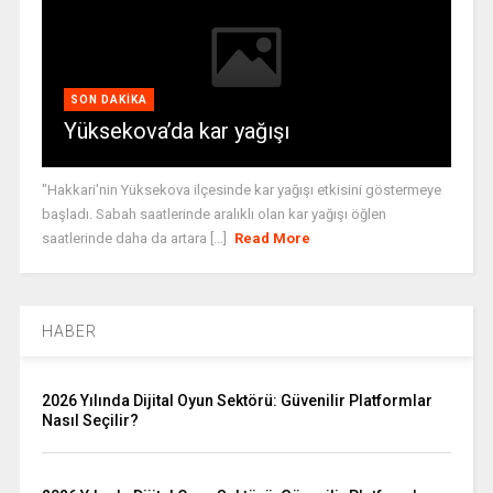
SON DAKIKA
Yüksekova’da kar yağışı
"Hakkari'nin Yüksekova ilçesinde kar yağışı etkisini göstermeye
başladı. Sabah saatlerinde aralıklı olan kar yağışı öğlen
saatlerinde daha da artara [...]
Read More
HABER
2026 Yılında Dijital Oyun Sektörü: Güvenilir Platformlar
Nasıl Seçilir?