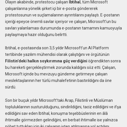
Olayın akabinde, protestocu çalışan
Ibtihal
, tüm Microsoft
çalışanlarına yönelik şirket içi bir e-posta göndererek
protestosunun ve suçlamalarının ayrıntılarını paylaştı. E-postanın
içeriği epeyce önemli savlar içeriyor ve çalışan, Microsoft’un bu
savları yalanlaması durumunda e-postanın tamamını kamuoyuyla
paylaşmaya hazır olduğunu belirtti.
Ibtihal, e-postasında son 3,5 yıldır Microsoft’un AI Platform
tertibinde yazılım mühendisi olarak çalıştığını ve örgütünün
Filistin’deki halkın soykırımına güç verdiğini
öğrendikten sonra
bu hareketi gerçekleştirmek zorunda kaldığını söz etti. Çalışan,
Microsoft içinde bu mevzuyu gündeme getirmeye çalışan
meslektaşlarının her türlü muhalefetinin bastırıldığını da öne
sürdü.
Son bir buçuk yıldır Microsoft’taki Arap, Filistinli ve Müslüman
topluluklarının susturulduğunu, sindirildiğini, taciz edildiğini ve ifşa
edildiğini sav eden Ibtihal, konuşma teşebbüslerinin en âlâ
ihtimalle görmezden gelindiğini, en berbat ihtimalle ise yalnızca
nöbet tuttukları için iki çalışanın işten atılmasına yol açtığını