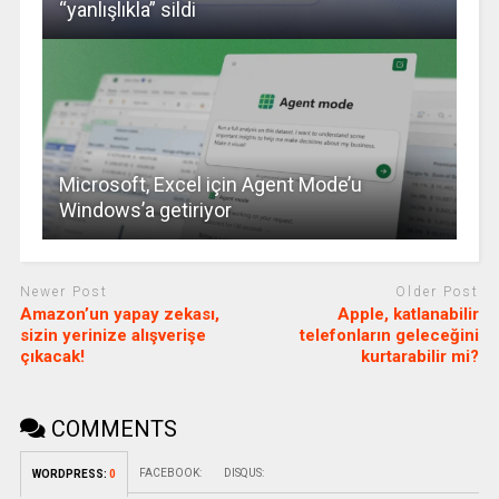
“yanlışlıkla” sildi
Microsoft, Excel için Agent Mode’u
Windows’a getiriyor
Newer Post
Older Post
Amazon’un yapay zekası,
Apple, katlanabilir
sizin yerinize alışverişe
telefonların geleceğini
çıkacak!
kurtarabilir mi?
COMMENTS
FACEBOOK:
DISQUS:
WORDPRESS:
0