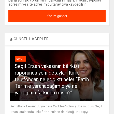
Daha sonraki yorumlarımda kullanılması için adım, e-posta
adresim ve site adresim bu tarayıcıya kaydedilsin.
GÜNCEL HABERLER
SPOR
Seçil Erzan vakasının bilirkişi
raporunda yeni detaylar: Kırık
telefondan neler çıktı neler “Fatih
Terim’e yaranacağım diye ne
yaptığının farkında mısın?”
DenizBank Levent Büyükdere Caddesi'ndeki şube müdürü Seçil
Erzan, aralarında ünlü futbolcuların da olduğu 21 kişiyi