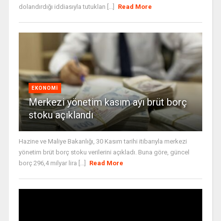
dolandırdığı iddiasıyla tutuklan [...]
Read More
EKONOMI
Merkezi yönetim kasım ayı brüt borç
stoku açıklandı
Hazine ve Maliye Bakanlığı, 30 Kasım tarihi itibarıyla merkezi
yönetim brüt borç stoku verilerini açıkladı. Buna göre, güncel
borç 296,4 milyar lira [...]
Read More