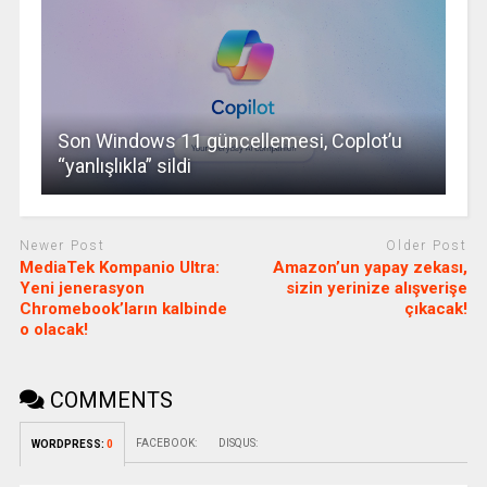
Son Windows 11 güncellemesi, Coplot’u
“yanlışlıkla” sildi
Newer Post
Older Post
MediaTek Kompanio Ultra:
Amazon’un yapay zekası,
Yeni jenerasyon
sizin yerinize alışverişe
Chromebook’ların kalbinde
çıkacak!
o olacak!
COMMENTS
FACEBOOK:
DISQUS:
WORDPRESS:
0