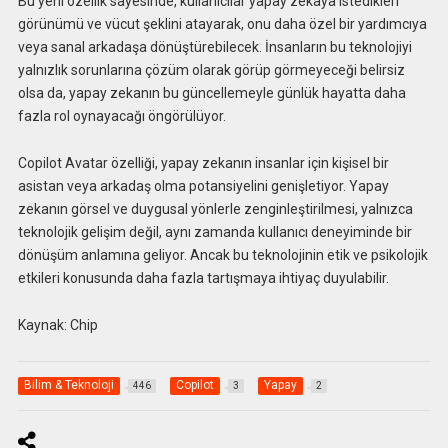
Bu yeni özellik sayesinde, kullanıcılar yapay zekaya istedikleri
görünümü ve vücut şeklini atayarak, onu daha özel bir yardımcıya
veya sanal arkadaşa dönüştürebilecek. İnsanların bu teknolojiyi
yalnızlık sorunlarına çözüm olarak görüp görmeyeceği belirsiz
olsa da, yapay zekanın bu güncellemeyle günlük hayatta daha
fazla rol oynayacağı öngörülüyor.
Copilot Avatar özelliği, yapay zekanın insanlar için kişisel bir
asistan veya arkadaş olma potansiyelini genişletiyor. Yapay
zekanın görsel ve duygusal yönlerle zenginleştirilmesi, yalnızca
teknolojik gelişim değil, aynı zamanda kullanıcı deneyiminde bir
dönüşüm anlamına geliyor. Ancak bu teknolojinin etik ve psikolojik
etkileri konusunda daha fazla tartışmaya ihtiyaç duyulabilir.
Kaynak: Chip
Bilim & Teknoloji
Copilot
Yapay
446
3
2