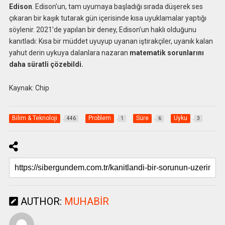
Edison
. Edison’un, tam uyumaya başladığı sırada düşerek ses
çıkaran bir kaşık tutarak gün içerisinde kısa uyuklamalar yaptığı
söylenir. 2021’de yapılan bir deney, Edison’un haklı olduğunu
kanıtladı: Kısa bir müddet uyuyup uyanan iştirakçiler, uyanık kalan
yahut derin uykuya dalanlara nazaran
matematik sorunlarını
daha süratli çözebildi.
Kaynak: Chip
Bilim & Teknoloji
Problem
Süre
Uyku
446
1
6
3
AUTHOR:
MUHABIR