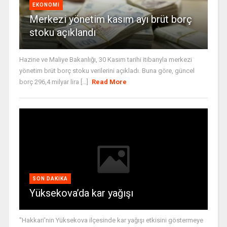
EKONOMI
Merkezi yönetim kasım ayı brüt borç
stoku açıklandı
Hazine ve Maliye Bakanlığı, 30 Kasım tarihi itibarıyla merkezi
yönetim brüt borç stoku verilerini açıkladı. Buna göre, güncel
borç 296,4 milyar lira [...]
Read More
SON DAKIKA
Yüksekova’da kar yağışı
"Hakkari'nin Yüksekova ilçesinde kar yağışı etkisini göstermeye