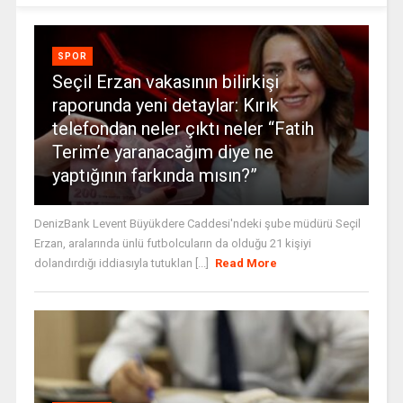
SPOR
Seçil Erzan vakasının bilirkişi
raporunda yeni detaylar: Kırık
telefondan neler çıktı neler “Fatih
Terim’e yaranacağım diye ne
yaptığının farkında mısın?”
DenizBank Levent Büyükdere Caddesi'ndeki şube müdürü Seçil
Erzan, aralarında ünlü futbolcuların da olduğu 21 kişiyi
dolandırdığı iddiasıyla tutuklan [...]
Read More