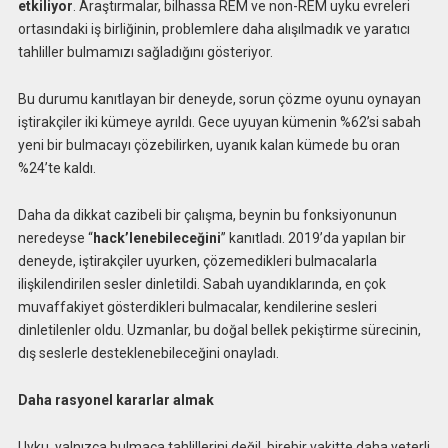
etkiliyor
. Araştırmalar, bilhassa REM ve non-REM uyku evreleri
ortasındaki iş birliğinin, problemlere daha alışılmadık ve yaratıcı
tahliller bulmamızı sağladığını gösteriyor.
Bu durumu kanıtlayan bir deneyde, sorun çözme oyunu oynayan
iştirakçiler iki kümeye ayrıldı. Gece uyuyan kümenin %62’si sabah
yeni bir bulmacayı çözebilirken, uyanık kalan kümede bu oran
%24’te kaldı.
Daha da dikkat cazibeli bir çalışma, beynin bu fonksiyonunun
neredeyse “
hack’lenebileceğini
” kanıtladı. 2019’da yapılan bir
deneyde, iştirakçiler uyurken, çözemedikleri bulmacalarla
ilişkilendirilen sesler dinletildi. Sabah uyandıklarında, en çok
muvaffakiyet gösterdikleri bulmacalar, kendilerine sesleri
dinletilenler oldu. Uzmanlar, bu doğal bellek pekiştirme sürecinin,
dış seslerle desteklenebileceğini onayladı.
Daha rasyonel kararlar almak
Uyku, yalnızca bulmaca tahlillerini değil, birebir vakitte daha yeterli