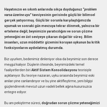
Hayatınızın en sıkıntı anlarında sıkça duyduğunuz “
problem
varsa üzerine uyu
” tavsiyesinin gerisinde güçlü bir bilimsel
gerçek yatıyormuş. Güçlü bir sorunla karşılaştığımızda
uyumak ve sonraki gün mevzuya tekrar dönmek, yalnızca bir
erteleme değil; beynimizin yaratıcılığını ve sorun çözme
yeteneğini en üst seviyeye çıkaran doğal bir süreç. Bilim
insanları, uzun müddettir gizemini koruyan uykunun bu kritik
fonksiyonlarını aydınlatmış durumda.
Biz uyurken, bedenimiz dinleniyor olsa da beynimiz son derece
meşgul kalıyor. Düşlerin ötesinde, beynimizdeki temel
faaliyetlerden biri
Aktif Sistem Konsolidasyonu
teorisiyle
açıklanıyor. Bu teoriye nazaran, uyku sırasında beynimiz eski
anıları yine canlandırıyor ve bu yine aktifleştirme, yeni bilgiyi
güçlendirerek mevcut uzun vadeli bellek ağına kusursuzca
entegre ediyor.
Bu anı pekiştirme süreci,
doğrudan sorun çözme yeteneğimizi