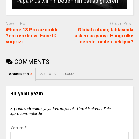
Papa Pius XII’nin bedeninin patladığı tören
Newer Post
Older Post
iPhone 18 Pro sızdırıldı:
Global satranç tahtasında
Yeni renkler ve Face ID
askeri üs yarışı: Hangi ülke
sürprizi
nerede, neden bekliyor?
COMMENTS
FACEBOOK:
DISQUS:
WORDPRESS:
0
Bir yanıt yazın
E-posta adresiniz yayınlanmayacak.
Gerekli alanlar
*
ile
işaretlenmişlerdir
Yorum
*