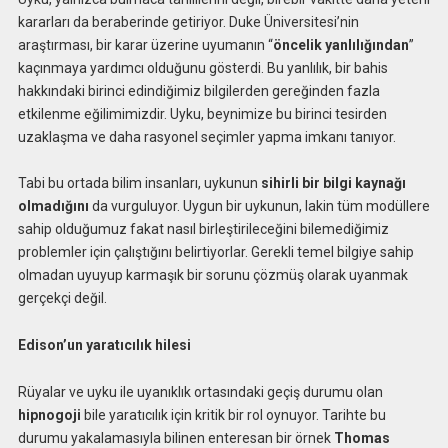
kararları da beraberinde getiriyor. Duke Üniversitesi’nin
araştırması, bir karar üzerine uyumanın “
öncelik yanlılığından
”
kaçınmaya yardımcı olduğunu gösterdi. Bu yanlılık, bir bahis
hakkındaki birinci edindiğimiz bilgilerden gereğinden fazla
etkilenme eğilimimizdir. Uyku, beynimize bu birinci tesirden
uzaklaşma ve daha rasyonel seçimler yapma imkanı tanıyor.
Tabi bu ortada bilim insanları, uykunun
sihirli bir bilgi kaynağı
olmadığını
da vurguluyor. Uygun bir uykunun, lakin tüm modüllere
sahip olduğumuz fakat nasıl birleştirileceğini bilemediğimiz
problemler için çalıştığını belirtiyorlar. Gerekli temel bilgiye sahip
olmadan uyuyup karmaşık bir sorunu çözmüş olarak uyanmak
gerçekçi değil.
Edison’un yaratıcılık hilesi
Rüyalar ve uyku ile uyanıklık ortasındaki geçiş durumu olan
hipnogoji
bile yaratıcılık için kritik bir rol oynuyor. Tarihte bu
durumu yakalamasıyla bilinen enteresan bir örnek
Thomas