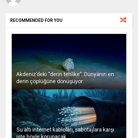
RECOMMENDED FOR YOU
Akdeniz’deki “derin tehlike”: Dünyanın en
derin çöplüğüne dönüşüyor
Su altı internet kabloları, sabotajlara karşı
işte böyle korunacak