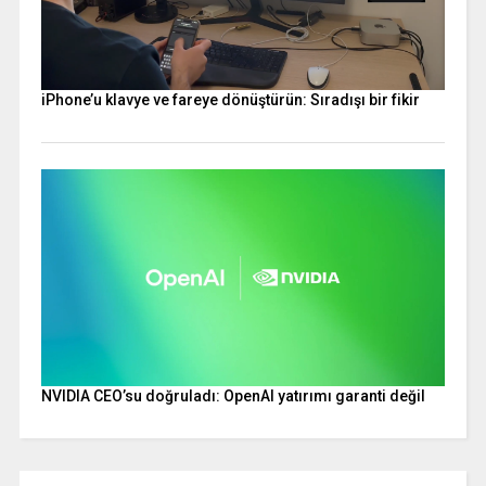
iPhone’u klavye ve fareye dönüştürün: Sıradışı bir fikir
NVIDIA CEO’su doğruladı: OpenAI yatırımı garanti değil