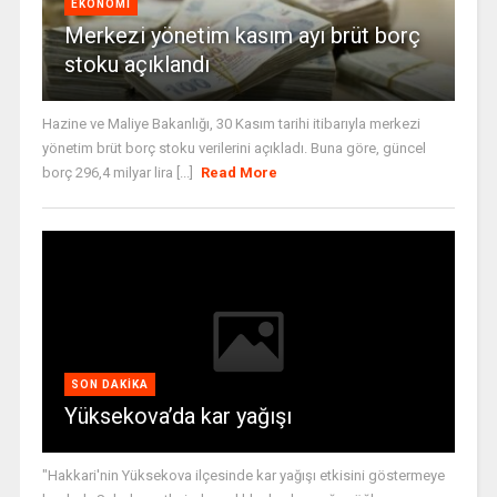
EKONOMI
Merkezi yönetim kasım ayı brüt borç
stoku açıklandı
Hazine ve Maliye Bakanlığı, 30 Kasım tarihi itibarıyla merkezi
yönetim brüt borç stoku verilerini açıkladı. Buna göre, güncel
borç 296,4 milyar lira [...]
Read More
SON DAKIKA
Yüksekova’da kar yağışı
"Hakkari'nin Yüksekova ilçesinde kar yağışı etkisini göstermeye