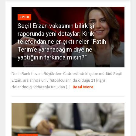
SPOR
Seçil Erzan vakasının bilirkişi
raporunda yeni detaylar: Kırık
telefondan neler çıktı neler “Fatih
Terim’e yaranacağım diye ne
yaptığının farkında mısın?”
DenizBank Levent Büyükdere Caddesi'ndeki şube müdürü Seçil
Erzan, aralarında ünlü futbolcuların da olduğu 21 kişiyi
dolandırdığı iddiasıyla tutuklan [...]
Read More