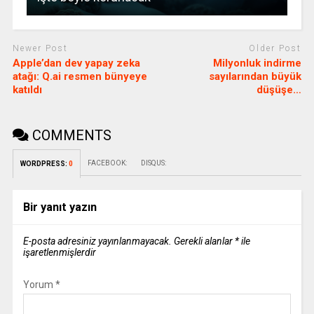
Newer Post
Older Post
Apple’dan dev yapay zeka
Milyonluk indirme
atağı: Q.ai resmen bünyeye
sayılarından büyük
katıldı
düşüşe…
COMMENTS
FACEBOOK:
DISQUS:
WORDPRESS:
0
Bir yanıt yazın
E-posta adresiniz yayınlanmayacak.
Gerekli alanlar
*
ile
işaretlenmişlerdir
Yorum
*