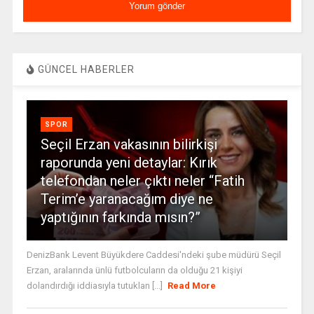
GÜNCEL HABERLER
SPOR
Seçil Erzan vakasının bilirkişi
raporunda yeni detaylar: Kırık
telefondan neler çıktı neler “Fatih
Terim’e yaranacağım diye ne
yaptığının farkında mısın?”
DenizBank Levent Büyükdere Caddesi'ndeki şube müdürü Seçil
Erzan, aralarında ünlü futbolcuların da olduğu 21 kişiyi
dolandırdığı iddiasıyla tutuklan [...]
Read More