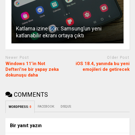
Katlama izine son: Samsung’un yeni
katlanabilir ekranı ortaya çıktı
Newer Post
Older Post
Windows 11’in Not
iOS 18.4, yanında bu yeni
Defteri’ne bir yapay zeka
emojileri de getirecek
dokunuşu daha
COMMENTS
FACEBOOK:
DISQUS:
WORDPRESS:
0
Bir yanıt yazın