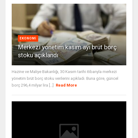
EKONOMI
Merkezi yönetim kasım ayı brüt borç
stoku açıklandı
Hazine ve Maliye Bakanlığı, 30 Kasım tarihi itibarıyla merkezi
yönetim brüt borç stoku verilerini açıkladı. Buna göre, güncel
borç 296,4 milyar lira [...]
Read More