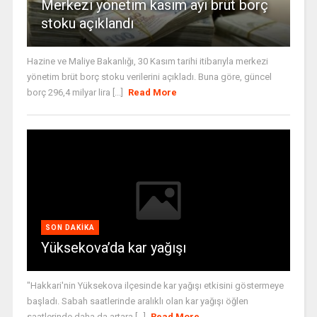
Merkezi yönetim kasım ayı brüt borç
stoku açıklandı
Hazine ve Maliye Bakanlığı, 30 Kasım tarihi itibarıyla merkezi
yönetim brüt borç stoku verilerini açıkladı. Buna göre, güncel
borç 296,4 milyar lira [...]
Read More
SON DAKIKA
Yüksekova’da kar yağışı
"Hakkari'nin Yüksekova ilçesinde kar yağışı etkisini göstermeye
başladı. Sabah saatlerinde aralıklı olan kar yağışı öğlen
saatlerinde daha da artara [...]
Read More