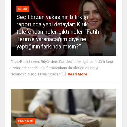
SPOR
Seçil Erzan vakasının bilirkişi
raporunda yeni detaylar: Kırık
telefondan neler çıktı neler “Fatih
Terim’e yaranacağım diye ne
yaptığının farkında mısın?”
DenizBank Levent Büyükdere Caddesi'ndeki şube müdürü Seçil
Erzan, aralarında ünlü futbolcuların da olduğu 21 kişiyi
dolandırdığı iddiasıyla tutuklan [...]
Read More
EKONOMI