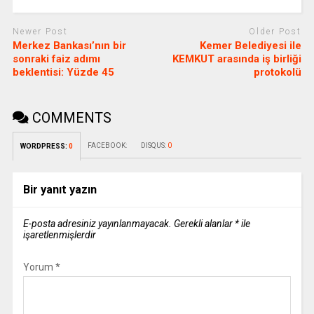
Newer Post
Older Post
Merkez Bankası’nın bir
Kemer Belediyesi ile
sonraki faiz adımı
KEMKUT arasında iş birliği
beklentisi: Yüzde 45
protokolü
COMMENTS
FACEBOOK:
DISQUS:
0
WORDPRESS:
0
Bir yanıt yazın
E-posta adresiniz yayınlanmayacak.
Gerekli alanlar
*
ile
işaretlenmişlerdir
Yorum
*