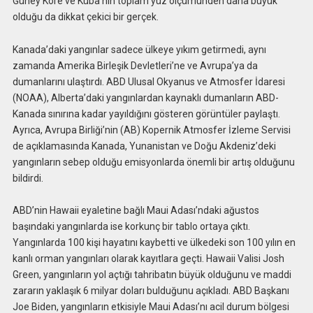
Güney Kore ve Küba’nın toplam yüz ölçümünden daha büyük
olduğu da dikkat çekici bir gerçek.
Kanada’daki yangınlar sadece ülkeye yıkım getirmedi, aynı
zamanda Amerika Birleşik Devletleri’ne ve Avrupa’ya da
dumanlarını ulaştırdı. ABD Ulusal Okyanus ve Atmosfer İdaresi
(NOAA), Alberta’daki yangınlardan kaynaklı dumanların ABD-
Kanada sınırına kadar yayıldığını gösteren görüntüler paylaştı.
Ayrıca, Avrupa Birliği’nin (AB) Kopernik Atmosfer İzleme Servisi
de açıklamasında Kanada, Yunanistan ve Doğu Akdeniz’deki
yangınların sebep olduğu emisyonlarda önemli bir artış olduğunu
bildirdi.
ABD’nin Hawaii eyaletine bağlı Maui Adası’ndaki ağustos
başındaki yangınlarda ise korkunç bir tablo ortaya çıktı.
Yangınlarda 100 kişi hayatını kaybetti ve ülkedeki son 100 yılın en
kanlı orman yangınları olarak kayıtlara geçti. Hawaii Valisi Josh
Green, yangınların yol açtığı tahribatın büyük olduğunu ve maddi
zararın yaklaşık 6 milyar doları bulduğunu açıkladı. ABD Başkanı
Joe Biden, yangınların etkisiyle Maui Adası’nı acil durum bölgesi