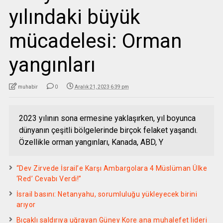
yılındaki büyük
mücadelesi: Orman
yangınları
muhabir
0
Aralık 21, 2023 6:39 pm
2023 yılının sona ermesine yaklaşırken, yıl boyunca
dünyanın çeşitli bölgelerinde birçok felaket yaşandı.
Özellikle orman yangınları, Kanada, ABD, Y
“Dev Zirvede İsrail’e Karşı Ambargolara 4 Müslüman Ülke
‘Red’ Cevabı Verdi!”
İsrail basını: Netanyahu, sorumluluğu yükleyecek birini
arıyor
Bıçaklı saldırıya uğrayan Güney Kore ana muhalefet lideri