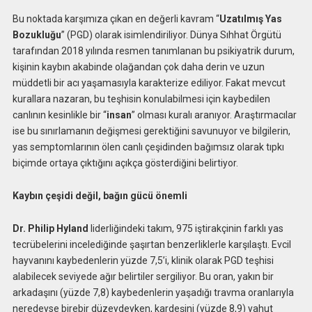
Bu noktada karşımıza çıkan en değerli kavram “
Uzatılmış Yas
Bozukluğu
” (PGD) olarak isimlendiriliyor. Dünya Sıhhat Örgütü
tarafından 2018 yılında resmen tanımlanan bu psikiyatrik durum,
kişinin kaybın akabinde olağandan çok daha derin ve uzun
müddetli bir acı yaşamasıyla karakterize ediliyor. Fakat mevcut
kurallara nazaran, bu teşhisin konulabilmesi için kaybedilen
canlının kesinlikle bir “
insan
” olması kuralı aranıyor. Araştırmacılar
ise bu sınırlamanın değişmesi gerektiğini savunuyor ve bilgilerin,
yas semptomlarının ölen canlı çeşidinden bağımsız olarak tıpkı
biçimde ortaya çıktığını açıkça gösterdiğini belirtiyor.
Kaybın çeşidi değil, bağın gücü önemli
Dr. Philip Hyland
liderliğindeki takım, 975 iştirakçinin farklı yas
tecrübelerini incelediğinde şaşırtan benzerliklerle karşılaştı. Evcil
hayvanını kaybedenlerin yüzde 7,5’i, klinik olarak PGD teşhisi
alabilecek seviyede ağır belirtiler sergiliyor. Bu oran, yakın bir
arkadaşını (yüzde 7,8) kaybedenlerin yaşadığı travma oranlarıyla
neredeyse birebir düzeydeyken, kardeşini (yüzde 8,9) yahut