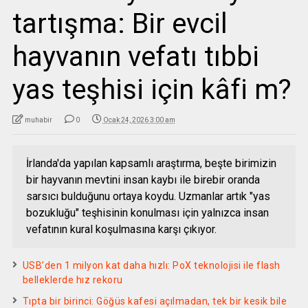
tartışma: Bir evcil
hayvanın vefatı tıbbi
yas teşhisi için kâfi m?
muhabir
0
Ocak 24, 2026 3:00 am
İrlanda'da yapılan kapsamlı araştırma, beşte birimizin
bir hayvanın mevtini insan kaybı ile birebir oranda
sarsıcı bulduğunu ortaya koydu. Uzmanlar artık "yas
bozukluğu" teşhisinin konulması için yalnızca insan
vefatının kural koşulmasına karşı çıkıyor.
USB’den 1 milyon kat daha hızlı: PoX teknolojisi ile flash
belleklerde hız rekoru
Tıpta bir birinci: Göğüs kafesi açılmadan, tek bir kesik bile