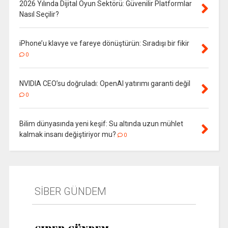
2026 Yılında Dijital Oyun Sektörü: Güvenilir Platformlar
Nasıl Seçilir?
iPhone’u klavye ve fareye dönüştürün: Sıradışı bir fikir
0
NVIDIA CEO’su doğruladı: OpenAI yatırımı garanti değil
0
Bilim dünyasında yeni keşif: Su altında uzun mühlet
kalmak insanı değiştiriyor mu?
0
SİBER GÜNDEM