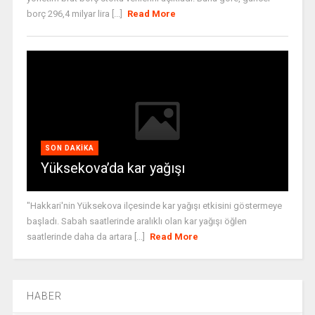
borç 296,4 milyar lira [...]
Read More
SON DAKIKA
Yüksekova’da kar yağışı
"Hakkari'nin Yüksekova ilçesinde kar yağışı etkisini göstermeye
başladı. Sabah saatlerinde aralıklı olan kar yağışı öğlen
saatlerinde daha da artara [...]
Read More
HABER