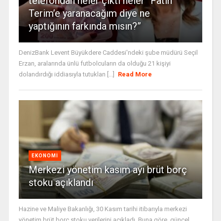
telefondan neler çıktı neler “Fatih
Terim’e yaranacağım diye ne
yaptığının farkında mısın?”
DenizBank Levent Büyükdere Caddesi'ndeki şube müdürü Seçil
Erzan, aralarında ünlü futbolcuların da olduğu 21 kişiyi
dolandırdığı iddiasıyla tutuklan [...]
Read More
EKONOMI
Merkezi yönetim kasım ayı brüt borç
stoku açıklandı
Hazine ve Maliye Bakanlığı, 30 Kasım tarihi itibarıyla merkezi
yönetim brüt borç stoku verilerini açıkladı. Buna göre, güncel