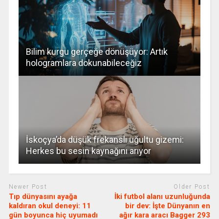
Bilim kurgu gerçeğe dönüşüyor: Artık
hologramlara dokunabileceğiz
İskoçya’da düşük frekanslı uğultu gizemi:
Herkes bu sesin kaynağını arıyor
Newer Post
Older Post
Tıp dünyasını ayağa
İki futbol alanı uzunluğunda
kaldıran okul deneyi: 11
bir dev: İşte Dünyanın en
gün boyunca hiç uyumadı
ağır kara aracı Bagger 293