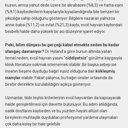
kuzen, amca yahut dede üzere bir akrabasını (%8,3) ve hatta eşini
(%9,1) kaybedenlerin kayıplarıyla kıyaslandığında bile benzeri bir
yıkıcılığa sahip olduğunu gösteriyor. Bilgilere nazaran yalnızca
anne-baba (%11,2) ve evlat (%21,3) kaybı, evcil hayvan kaybından
besbelli halde daha yüksek bir acı düzeyine işaret ediyor.
Peki, bilim dünyası bu gerçeği kabul etmekte neden bu kadar
utangaç davranıyor?
Dr. Hyland’a göre bunun altında yatan
temel neden, evcil hayvan yasını “
ciddiyetsiz
” görülme kaygısıyla
klinik literatüre sokmak istememek olabilir. Bir başka sebep ise
insanın beşere duyduğu bağın eşsiz olduğuna dair
kökleşmiş
inançlar
olabilir. Fakat çalışma, bu bağın cinsler ortasında da
birebir derinlikte kurulabildiğini açıkça gösteriyor.
Uzmanlar, tıbbi teşhis kriterlerinin evcil hayvanları da kapsayacak
halde genişletilmesi için davette bulunuyor. Bu adım atıldığında,
sadık dostlarını kaybeden ve bu yüzden hayatı altüst olan
bireylerin muhtaçlık duydukları profesyonel yardıma ulaşmaları
çok daha kolay bir hale gelebilir.