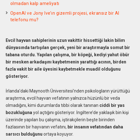
olmadan kalp ameliyatı
OpenAI ve Jony Ive’ın gizemli projesi, ekransız bir AI
telefonu mu?
Evcil hayvan sahiplerinin uzun vakittir hissettiği lakin bilim
dünyasında tartışılan gerçek, yeni bir araştırmayla somut bir
tabana oturdu. Yapılan çalışma, bir köpeği, kediyi yahut öbür
bir mesken arkadaşını kaybetmenin yarattığı acının, birden
fazla vakit bir aile üyesini kaybetmekle muadil olduğunu
gösteriyor.
İrlanda’daki Maynooth Üniversitesi’nden psikologların yürüttüğü
araştırma, evcil hayvan vefatının yalnızca hüzünlü bir veda
olmadığını, kimi durumlarda tıbbi olarak tanınan
ciddi bir yas
bozukluğuna
yol açtığını gösteriyor. İngiltere’de yaklaşık bin kişi
üzerinde yapılan bu çalışma, iştirakçilerin beşte birinden
fazlasının bir hayvanın vefatını,
bir insanın vefatından daha
sarsıcı bulduğunu
ortaya koyuyor.