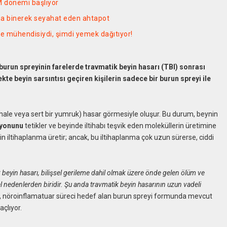
AM dönemi başlıyor
na binerek seyahat eden ahtapot
e mühendisiydi, şimdi yemek dağıtıyor!
 burun spreyinin farelerde travmatik beyin hasarı (TBI) sonrası
kte beyin sarsıntısı geçiren kişilerin sadece bir burun spreyi ile
dahale veya sert bir yumruk) hasar görmesiyle oluşur. Bu durum, beynin
syonunu
tetikler ve beyinde iltihabı teşvik eden moleküllerin üretimine
n iltihaplanma üretir; ancak, bu iltihaplanma çok uzun sürerse, ciddi
 beyin hasarı, bilişsel gerileme dahil olmak üzere önde gelen ölüm ve
l nedenlerden biridir. Şu anda travmatik beyin hasarının uzun vadeli
ibi, nöroinflamatuar süreci hedef alan burun spreyi formunda mevcut
çlıyor.