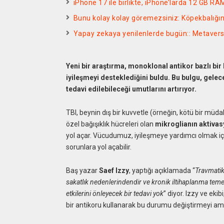
iPhone 17 ile birlikte, iPhone’larda 12 GB R
Bunu kolay kolay göremezsiniz: Köpekbalığı
Yapay zekaya yenilenlerde bugün:: Metavers
Yeni bir araştırma, monoklonal antikor bazlı bir
iyileşmeyi desteklediğini buldu. Bu bulgu, gelece
tedavi edilebileceği umutlarını artırıyor.
TBI, beynin dış bir kuvvetle (örneğin, kötü bir mü
özel bağışıklık hücreleri olan
mikroglianın aktiva
yol açar. Vücudumuz, iyileşmeye yardımcı olmak içi
sorunlara yol açabilir.
Baş yazar
Saef Izzy
, yaptığı açıklamada “
Travmatik
sakatlık nedenlerindendir ve kronik iltihaplanma teme
etkilerini önleyecek bir tedavi yok
” diyor. Izzy ve ek
bir antikoru kullanarak bu durumu değiştirmeyi ama