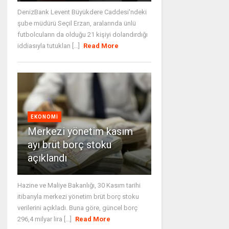
DenizBank Levent Büyükdere Caddesi'ndeki
şube müdürü Seçil Erzan, aralarında ünlü
futbolcuların da olduğu 21 kişiyi dolandırdığı
iddiasıyla tutuklan [...]
Read More
EKONOMI
Merkezi yönetim kasım
ayı brüt borç stoku
açıklandı
Hazine ve Maliye Bakanlığı, 30 Kasım tarihi
itibarıyla merkezi yönetim brüt borç stoku
verilerini açıkladı. Buna göre, güncel borç
296,4 milyar lira [...]
Read More