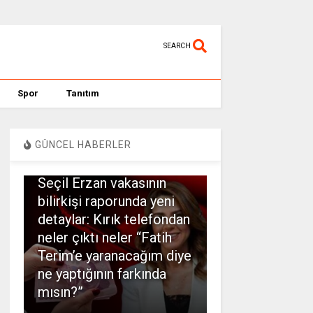
SEARCH
Spor
Tanıtım
GÜNCEL HABERLER
SPOR
Seçil Erzan vakasının
bilirkişi raporunda yeni
detaylar: Kırık telefondan
neler çıktı neler “Fatih
Terim’e yaranacağım diye
ne yaptığının farkında
mısın?”