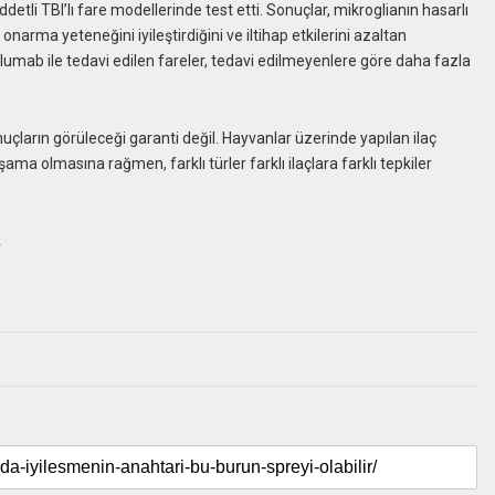
iddetli TBI’lı fare modellerinde test etti. Sonuçlar, mikroglianın hasarlı
rma yeteneğini iyileştirdiğini ve iltihap etkilerini azaltan
ralumab ile tedavi edilen fareler, tedavi edilmeyenlere göre daha fazla
uçların görüleceği garanti değil. Hayvanlar üzerinde yapılan ilaç
ma olmasına rağmen, farklı türler farklı ilaçlara farklı tepkiler
…