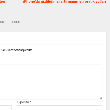
iğer
iPhone’da gizliliğinizi artırmanın en pratik yolları
OK:
DISQUS:
r
*
ile işaretlenmişlerdir
E-posta
*