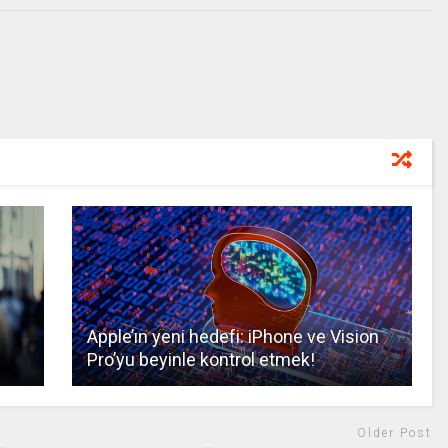
Apple’ın yeni hedefi: iPhone ve Vision
Pro’yu beyinle kontrol etmek!
Older Post