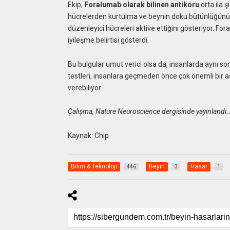
Ekip,
Foralumab olarak bilinen antikoru
orta ila ş
hücrelerden kurtulma ve beynin doku bütünlüğünü ona
düzenleyici hücreleri aktive ettiğini gösteriyor. Fo
iyileşme belirtisi gösterdi.
Bu bulgular umut verici olsa da, insanlarda aynı son
testleri, insanlara geçmeden önce çok önemli bir aşa
verebiliyor.
Çalışma, Nature Neuroscience dergisinde yayınlandı
Kaynak: Chip
Bilim & Teknoloji
Beyin
Hasar
446
3
1