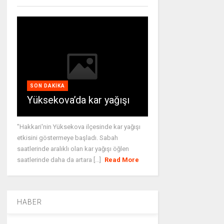
SON DAKIKA
Yüksekova’da kar yağışı
"Hakkari'nin Yüksekova ilçesinde kar yağışı
etkisini göstermeye başladı. Sabah
saatlerinde aralıklı olan kar yağışı öğlen
saatlerinde daha da artara [...]
Read More
HABER