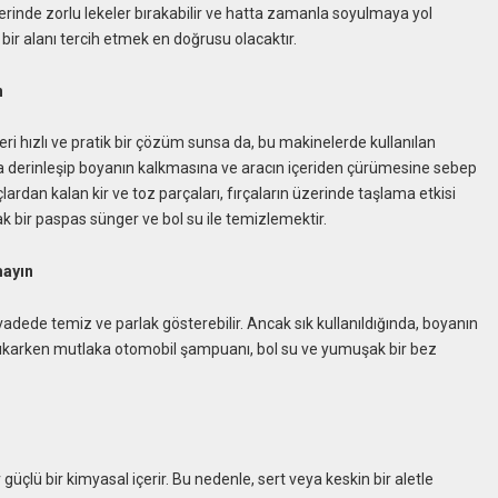
erinde zorlu lekeler bırakabilir ve hatta zamanla soyulmaya yol
 bir alanı tercih etmek en doğrusu olacaktır.
n
i hızlı ve pratik bir çözüm sunsa da, bu makinelerde kullanılan
manla derinleşip boyanın kalkmasına ve aracın içeriden çürümesine sebep
raçlardan kalan kir ve toz parçaları, fırçaların üzerinde taşlama etkisi
k bir paspas sünger ve bol su ile temizlemektir.
mayın
vadede temiz ve parlak gösterebilir. Ancak sık kullanıldığında, boyanın
ı yıkarken mutlaka otomobil şampuanı, bol su ve yumuşak bir bez
güçlü bir kimyasal içerir. Bu nedenle, sert veya keskin bir aletle