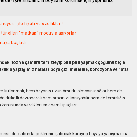
erde! İşte arabanızın boyasını korumak için yapmanız
uyor. İşte fiyatı ve özellikleri!
e tünelleri “matkap” moduyla aşıyorlar
rmaya başladı
ndeki toz ve çamuru temizleyip pırıl pırıl yapmak çoğumuz için
 sıklıkla yaptığımız hatalar boya çizilmelerine, korozyona ve hatta
ler kullanmak, hem boyanın uzun ömürlü olmasını sağlar hem de
a dikkatli davranarak hem aracınızı koruyabilir hem de temizliğin
a konusunda verdikleri en önemli ipuçları:
 görünse de, sabun köpüklerinin çabucak kuruyup boyaya yapışmasına