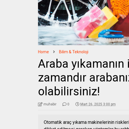
Home
Bilim & Teknoloji
Araba yıkamanın i
zamandır arabanız
olabilirsiniz!
muhabir
0
Mart 26, 2025 3:00 pm
Otomatik araç yıkama makinelerinin riskleri