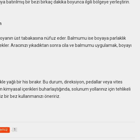
 batırılmış bir bezi birkaç dakika boyunca ilgili bölgeye yerleştirin.
n
 boyanın üst tabakasına nüfuz eder. Balmumu ise boyaya parlaklık
kler. Aracınızı yıkadıktan sonra cila ve balmumu uygulamak, boyayı
ikle yağlı bir his bırakır. Bu durum, direksiyon, pedallar veya vites
n kimyasal içerikleri buharlaştığında, solunum yollarınız için tehlikeli
iz bir bez kullanmanızı öneririz.
emiz
1