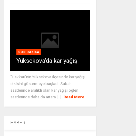
SON DAKIKA
Yüksekova’da kar yağışı
"Hakkari'nin Yüksekova ilçesinde kar yağışı
etkisini göstermeye başladı. Sabah
saatlerinde aralıklı olan kar yağışı öğlen
saatlerinde daha da artara [...]
Read More
HABER