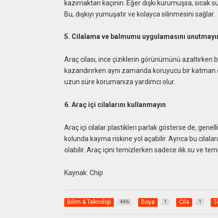
kazımaktan kaçının. Eğer dışkı kurumuşsa, sıcak suya
Bu, dışkıyı yumuşatır ve kolayca silinmesini sağlar.
5. Cilalama ve balmumu uygulamasını unutmayı
Araç cilası, ince çiziklerin görünümünü azaltırken
kazandırırken aynı zamanda koruyucu bir katman e
uzun süre korumanıza yardımcı olur.
6. Araç içi cilalarını kullanmayın
Araç içi cilalar plastikleri parlak gösterse de, genell
kolunda kayma riskine yol açabilir. Ayrıca bu cilaları
olabilir. Araç içini temizlerken sadece ılık su ve tem
Kaynak: Chip
Bilim & Teknoloji
Boya
Cila
T
446
1
1