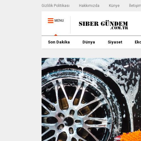
Gizlilik Politikası
Hakkımızda
Künye
İletişi
MENU
Son Dakika
Dünya
Siyaset
Ek