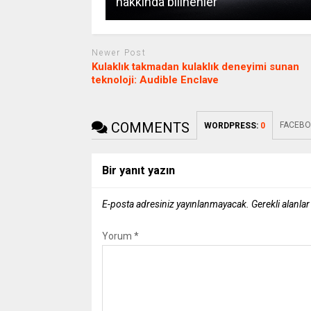
hakkında bilinenler
Newer Post
Kulaklık takmadan kulaklık deneyimi sunan
teknoloji: Audible Enclave
COMMENTS
FACEBO
WORDPRESS:
0
Bir yanıt yazın
E-posta adresiniz yayınlanmayacak.
Gerekli alanla
Yorum
*