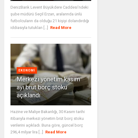
DenizBank Levent Büyükdere Caddesi'ndeki
şube müdürü Seçil Erzan, aralarında ünlü
futbolcuların da olduğu 21 kişiyi dolandırdığı
iddiasıyla tutuklan [...]
Read More
EKONOMI
Merkezi yönetim kasım
ayı brüt borç stoku
açıklandı
Hazine ve Maliye Bakanlığı, 30 Kasım tarihi
itibarıyla merkezi yönetim brüt borç stoku
verilerini açıkladı. Buna göre, güncel borç
296,4 milyar lira [...]
Read More