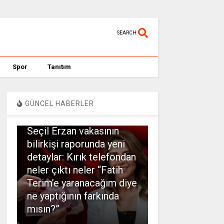
SEARCH
Spor
Tanıtım
GÜNCEL HABERLER
SPOR
Seçil Erzan vakasının
bilirkişi raporunda yeni
detaylar: Kırık telefondan
neler çıktı neler “Fatih
Terim’e yaranacağım diye
ne yaptığının farkında
mısın?”