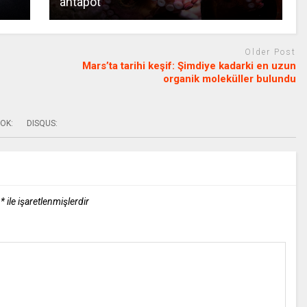
ahtapot
Older Post
Mars’ta tarihi keşif: Şimdiye kadarki en uzun
organik moleküller bulundu
OK:
DISQUS:
r
*
ile işaretlenmişlerdir