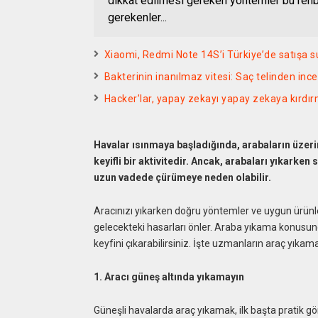
dikkat edilmesi gereken yöntemler bu rehb
gerekenler...
Xiaomi, Redmi Note 14S’i Türkiye’de satışa sun
Bakterinin inanılmaz vitesi: Saç telinden inc
Hacker’lar, yapay zekayı yapay zekaya kırdı
Havalar ısınmaya başladığında, arabaların üzeri
keyifli bir aktivitedir. Ancak, arabaları yıkarken
uzun vadede çürümeye neden olabilir.
Aracınızı yıkarken doğru yöntemler ve uygun ürün
gelecekteki hasarları önler. Araba yıkama konusund
keyfini çıkarabilirsiniz. İşte uzmanların araç yıkam
1. Aracı güneş altında yıkamayın
Güneşli havalarda araç yıkamak, ilk başta pratik