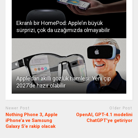
Ekranlı bir HomePod: Apple’ın büyük
sürprizi, çok da uzağımızda olmayabilir
Apple’dan akıllı gözlük hamlesi: Yeni çip
2027’de hazır olabilir
Newer Post
Older Post
Nothing Phone 3, Apple
OpenAI, GPT-4.1 modelini
iPhone’a ve Samsung
ChatGPT’ye getiriyor
Galaxy S’e rakip olacak