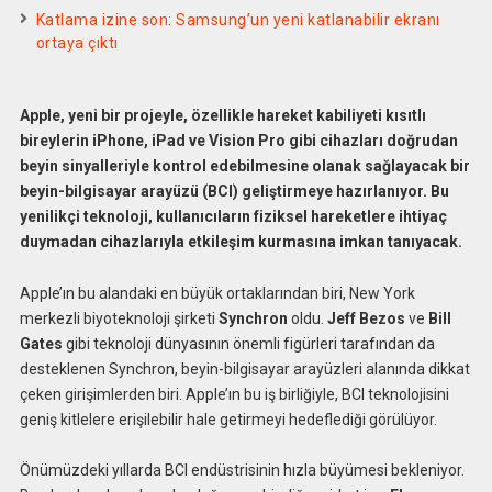
Katlama izine son: Samsung’un yeni katlanabilir ekranı
ortaya çıktı
Apple, yeni bir projeyle, özellikle hareket kabiliyeti kısıtlı
bireylerin iPhone, iPad ve Vision Pro gibi cihazları doğrudan
beyin sinyalleriyle kontrol edebilmesine olanak sağlayacak bir
beyin-bilgisayar arayüzü (BCI) geliştirmeye hazırlanıyor. Bu
yenilikçi teknoloji, kullanıcıların fiziksel hareketlere ihtiyaç
duymadan cihazlarıyla etkileşim kurmasına imkan tanıyacak.
Apple’ın bu alandaki en büyük ortaklarından biri, New York
merkezli biyoteknoloji şirketi
Synchron
oldu.
Jeff Bezos
ve
Bill
Gates
gibi teknoloji dünyasının önemli figürleri tarafından da
desteklenen Synchron, beyin-bilgisayar arayüzleri alanında dikkat
çeken girişimlerden biri. Apple’ın bu iş birliğiyle, BCI teknolojisini
geniş kitlelere erişilebilir hale getirmeyi hedeflediği görülüyor.
Önümüzdeki yıllarda BCI endüstrisinin hızla büyümesi bekleniyor.