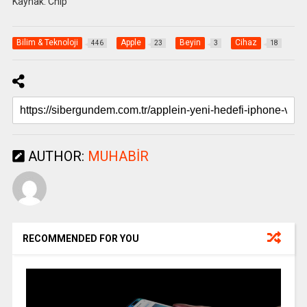
Kaynak: Chip
Bilim & Teknoloji
Apple
Beyin
Cihaz
446
23
3
18
AUTHOR:
MUHABIR
RECOMMENDED FOR YOU