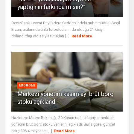
yaptığının farkında mısın?”
DenizBank Levent Büyükdere Caddesi'ndeki şube müdürü Seçil
Erzan, aralarında ünlü futbolcuların da olduğu 21 kişiyi
dolandırdığı iddiasıyla tutuklan [...]
Read More
EKONOMI
Merkezi yönetim kasım ayı brüt borç
stoku açıklandı
Hazine ve Maliye Bakanlığı, 30 Kasım tarihi itibarıyla merkezi
yönetim brüt borç stoku verilerini açıkladı. Buna göre, güncel
borç 296,4 milyar lira [...]
Read More