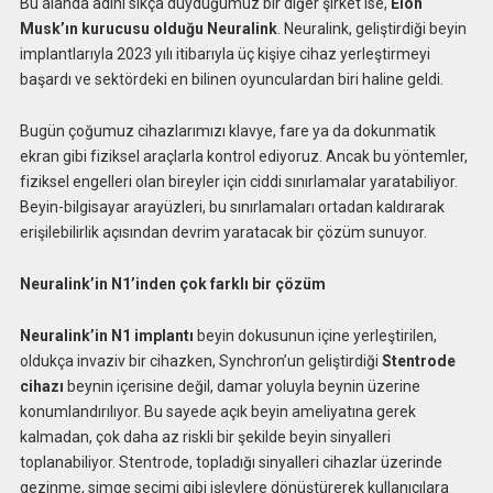
Bu alanda adını sıkça duyduğumuz bir diğer şirket ise,
Elon
Musk’ın kurucusu olduğu Neuralink
. Neuralink, geliştirdiği beyin
implantlarıyla 2023 yılı itibarıyla üç kişiye cihaz yerleştirmeyi
başardı ve sektördeki en bilinen oyunculardan biri haline geldi.
Bugün çoğumuz cihazlarımızı klavye, fare ya da dokunmatik
ekran gibi fiziksel araçlarla kontrol ediyoruz. Ancak bu yöntemler,
fiziksel engelleri olan bireyler için ciddi sınırlamalar yaratabiliyor.
Beyin-bilgisayar arayüzleri, bu sınırlamaları ortadan kaldırarak
erişilebilirlik açısından devrim yaratacak bir çözüm sunuyor.
Neuralink’in N1’inden çok farklı bir çözüm
Neuralink’in N1 implantı
beyin dokusunun içine yerleştirilen,
oldukça invaziv bir cihazken, Synchron’un geliştirdiği
Stentrode
cihazı
beynin içerisine değil, damar yoluyla beynin üzerine
konumlandırılıyor. Bu sayede açık beyin ameliyatına gerek
kalmadan, çok daha az riskli bir şekilde beyin sinyalleri
toplanabiliyor. Stentrode, topladığı sinyalleri cihazlar üzerinde
gezinme, simge seçimi gibi işlevlere dönüştürerek kullanıcılara