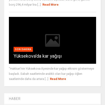
borç 296,4 milyar lira [...]
Read More
SON DAKIKA
Yüksekova’da kar yağışı
"Hakkari'nin Yüksekova ilçesinde kar yağışı etkisini göstermeye
başladı. Sabah saatlerinde aralıklı olan kar yağışı öğlen
saatlerinde daha da artara [...]
Read More
HABER