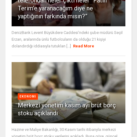
telefondan neler çıktı neler “Fatih
Terim’e yaranacağım diye ne
yaptığının farkında mısın?”
DenizBank Levent Büyükdere Caddesi'ndeki şube müdürü Seçil
Erzan, aralarında ünlü futbolcuların da olduğu 21 kişiyi
dolandırdığı iddiasıyla tutuklan [...]
Read More
EKONOMI
Merkezi yönetim kasım ayı brüt borç
stoku açıklandı
Hazine ve Maliye Bakanlığı, 30 Kasım tarihi itibarıyla merkezi
yönetim brüt borç stoku verilerini açıkladı. Buna göre, güncel