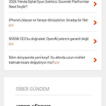
2026 Yılında Dijital Oyun Sektörü: Güvenilir Platformlar
Nasıl Seçilir?
iPhone’u klavye ve fareye dönüştürün: Sıradışı bir fikir
0
NVIDIA CEO’su doğruladı: OpenAI yatırımı garanti değil
0
Bilim dünyasında yeni keşif: Su altında uzun mühlet
kalmak insanı değiştiriyor mu?
0
SİBER GÜNDEM