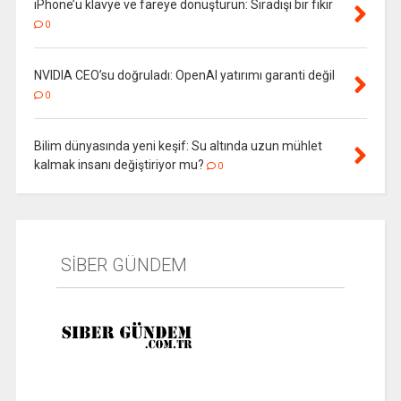
iPhone’u klavye ve fareye dönüştürün: Sıradışı bir fikir
0
NVIDIA CEO’su doğruladı: OpenAI yatırımı garanti değil
0
Bilim dünyasında yeni keşif: Su altında uzun mühlet
kalmak insanı değiştiriyor mu?
0
SİBER GÜNDEM