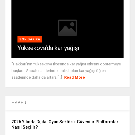
SON DAKIKA
Yüksekova’da kar yağışı
"Hakkari'nin Yüksekova ilçesinde kar yağışı etkisini göstermeye
başladı. Sabah saatlerinde aralıklı olan kar yağışı öğlen
saatlerinde daha da artara [...]
Read More
HABER
2026 Yılında Dijital Oyun Sektörü: Güvenilir Platformlar
Nasıl Seçilir?