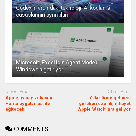
Codex’in ardındaki teknoloji: AI kodlama
casuslarının ayrıntıları
Microsoft, Excel için Agent Mode’u
Windows’a getiriyor
Newer Post
Older Post
Apple, yapay zekasını
Yıllar önce gelmesi
Harita uygulaması ile
gereken özellik, nihayet
eğitecek
Apple Watch’lara geliyor
COMMENTS