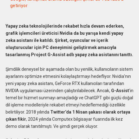
getiriyor
Yapay zeka teknolojilerinde rekabet hızla devam ederken,
grafik işlemcileri üreticisi Nvidia da bu yarışa kendi yapay
zeka asistanı ile katıldı. Şirket, oyuncular ve içerik
oluşturucular için PC deneyimini geliştirmek amacıyla
tasarlanmış Project G-Assist adlı yapay zeka asistanını tanıttı.
Şimdilik deneysel bir aşamada olan bu yenilik, kullanıcıların sistem
ayarlarını optimize etmesini kolaylaştırmayı hedefliyor. Nvidia’nın
yeni yapay zeka asistanı, GeForce RTX kullanıcıları tarafından
NVIDIA uygulaması üzerinden çalıştırılabilecek. Ancak,
G-Assist
’in
temel bir hizmet sunmayı amaçladığı ve ChatGPT gibi güçlü doğal
dil işleme modelleriyle rekabet etmeyi hedeflemediği özellikle
belirtiliyor. 2018 yılında
Twitter’da 1 Nisan şakası olarak ortaya
çıkan fikir
, 2024 yılında Computex bilgisayar fuarında ilk kez
demo olarak tanıtılmıştı. Ve şimdi gerçek oluyor.