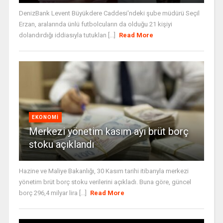
DenizBank Levent Büyükdere Caddesi'ndeki şube müdürü Seçil
Erzan, aralarında ünlü futbolcuların da olduğu 21 kişiyi
dolandırdığı iddiasıyla tutuklan [...]
Read More
EKONOMI
Merkezi yönetim kasım ayı brüt borç
stoku açıklandı
Hazine ve Maliye Bakanlığı, 30 Kasım tarihi itibarıyla merkezi
yönetim brüt borç stoku verilerini açıkladı. Buna göre, güncel
borç 296,4 milyar lira [...]
Read More