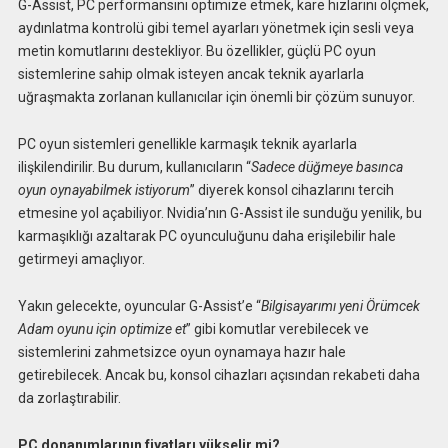
G-Assist, PC performansını optimize etmek, kare hızlarını ölçmek,
aydınlatma kontrolü gibi temel ayarları yönetmek için sesli veya
metin komutlarını destekliyor. Bu özellikler, güçlü PC oyun
sistemlerine sahip olmak isteyen ancak teknik ayarlarla
uğraşmakta zorlanan kullanıcılar için önemli bir çözüm sunuyor.
PC oyun sistemleri genellikle karmaşık teknik ayarlarla
ilişkilendirilir. Bu durum, kullanıcıların “
Sadece düğmeye basınca
oyun oynayabilmek istiyorum
” diyerek konsol cihazlarını tercih
etmesine yol açabiliyor. Nvidia’nın G-Assist ile sunduğu yenilik, bu
karmaşıklığı azaltarak PC oyunculuğunu daha erişilebilir hale
getirmeyi amaçlıyor.
Yakın gelecekte, oyuncular G-Assist’e “
Bilgisayarımı yeni Örümcek
Adam oyunu için optimize et
” gibi komutlar verebilecek ve
sistemlerini zahmetsizce oyun oynamaya hazır hale
getirebilecek. Ancak bu, konsol cihazları açısından rekabeti daha
da zorlaştırabilir.
PC donanımlarının fiyatları yükselir mi?