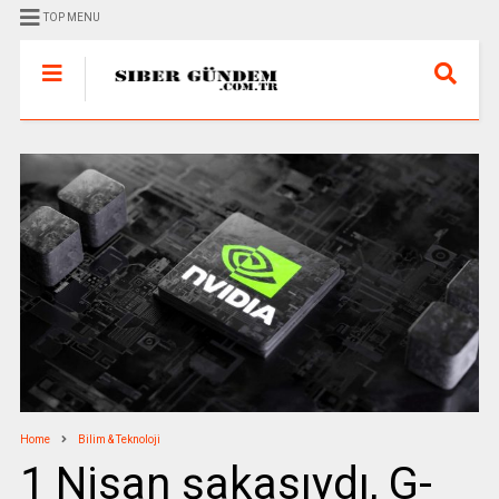
TOP MENU
Home
Bilim & Teknoloji
1 Nisan şakasıydı, G-