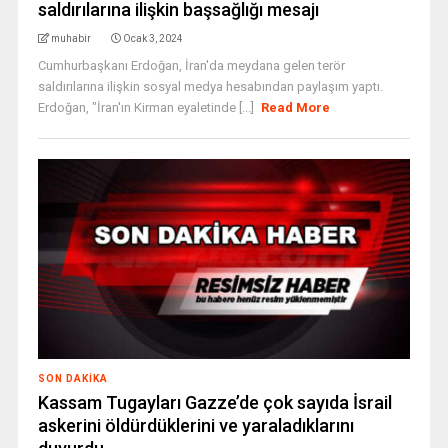
saldırılarına ilişkin başsağlığı mesajı
muhabir
Ocak 3, 2024
Cumhurbaşkanı Erdoğan, İran'da meydana gelen terör
saldırılarına ilişkin sosyal medya hesabından paylaşım yaptı.
Erdoğan, "İran'ın Kirman eyaletinde [...]
Read More
SON DAKIKA
Kassam Tugayları Gazze’de çok sayıda İsrail
askerini öldürdüklerini ve yaraladıklarını