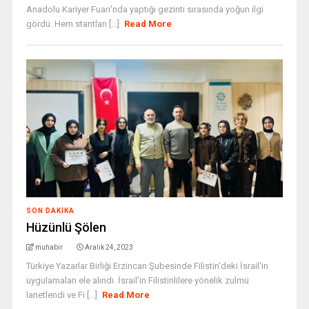
Anadolu Kariyer Fuarı'nda yaptığı gezinti sırasında yoğun ilgi
gördü. Hem stantları [...]
Read More
SON DAKIKA
Hüzünlü Şölen
muhabir
Aralık 24, 2023
Türkiye Yazarlar Birliği Erzincan Şubesinde Filistin'deki İsrail'in
uygulamaları ele alındı. İsrail'in Filistinlilere yönelik zulmü
lanetlendi ve Fi [...]
Read More