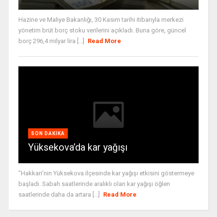
Hazine ve Maliye Bakanlığı, 30 Kasım tarihi itibarıyla merkezi
yönetim brüt borç stoku verilerini açıkladı. Buna göre, güncel
borç 296,4 milyar lira [...]
Read More
SON DAKIKA
Yüksekova’da kar yağışı
"Hakkari'nin Yüksekova ilçesinde kar yağışı etkisini göstermeye
başladı. Sabah saatlerinde aralıklı olan kar yağışı öğlen
saatlerinde daha da artara [...]
Read More