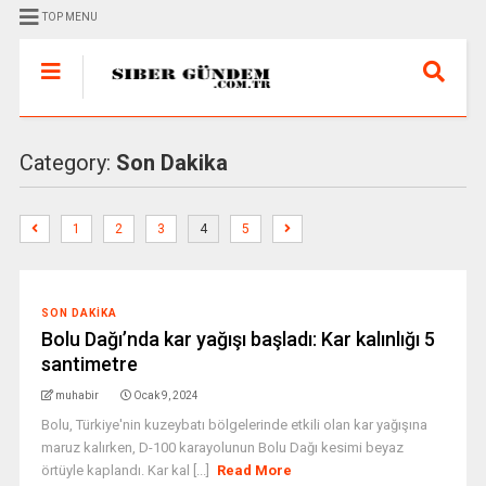
TOP MENU
Category:
Son Dakika
1
2
3
4
5
SON DAKIKA
Bolu Dağı’nda kar yağışı başladı: Kar kalınlığı 5
santimetre
muhabir
Ocak 9, 2024
Bolu, Türkiye'nin kuzeybatı bölgelerinde etkili olan kar yağışına
maruz kalırken, D-100 karayolunun Bolu Dağı kesimi beyaz
örtüyle kaplandı. Kar kal [...]
Read More