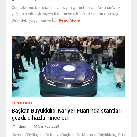
Cep telefonu kamerasına yansıyan görüntülerde, Ardahan'da kar
yağışının etkisiyle yiyecek aramaya çıkan kurt sürüsü görülüyor.
Şehirdeki yoğun kar ve [...]
Read More
SON DAKIKA
Başkan Büyükkılıç, Kariyer Fuarı’nda stantları
gezdi, cihazları inceledi
muhabir
Aralık 25, 2023
Kayseri Büyükşehir Belediye Başkanı Dr. Memduh Büyükkılıç, Orta