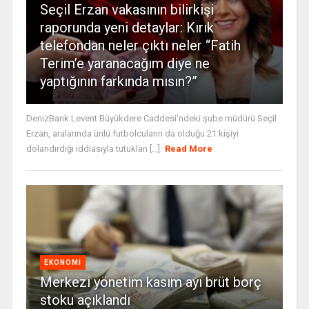
Seçil Erzan vakasının bilirkişi
raporunda yeni detaylar: Kırık
telefondan neler çıktı neler “Fatih
Terim’e yaranacağım diye ne
yaptığının farkında mısın?”
DenizBank Levent Büyükdere Caddesi'ndeki şube müdürü Seçil
Erzan, aralarında ünlü futbolcuların da olduğu 21 kişiyi
dolandırdığı iddiasıyla tutuklan [...]
Read More
EKONOMI
Merkezi yönetim kasım ayı brüt borç
stoku açıklandı