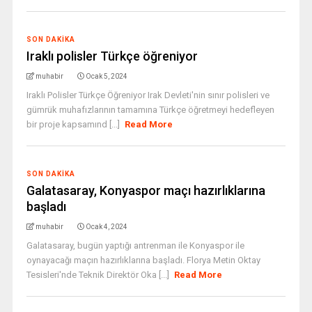
SON DAKIKA
Iraklı polisler Türkçe öğreniyor
muhabir
Ocak 5, 2024
Iraklı Polisler Türkçe Öğreniyor Irak Devleti'nin sınır polisleri ve
gümrük muhafızlarının tamamına Türkçe öğretmeyi hedefleyen
bir proje kapsamınd [...]
Read More
SON DAKIKA
Galatasaray, Konyaspor maçı hazırlıklarına
başladı
muhabir
Ocak 4, 2024
Galatasaray, bugün yaptığı antrenman ile Konyaspor ile
oynayacağı maçın hazırlıklarına başladı. Florya Metin Oktay
Tesisleri'nde Teknik Direktör Oka [...]
Read More