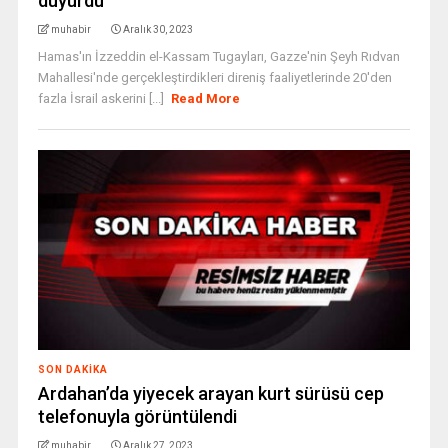
duyurdu
muhabir
Aralık 30, 2023
Hamas'ın İzzeddin el-Kassam Tugayları, Gazze'nin Şeyh Rıdvan
Mahallesi'nde gerçekleştirdikleri direniş faaliyetlerinde 20'den
fazla İsrail askerini [...]
Read More
SON DAKIKA
Ardahan’da yiyecek arayan kurt sürüsü cep
telefonuyla görüntülendi
muhabir
Aralık 27, 2023