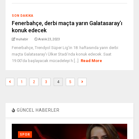
SON DAKIKA
Fenerbahçe, derbi maçta yarın Galatasaray’ı
konuk edecek
muhabir
Aralık 23, 2023
Fenerbahçe, Trendyol Süper Lig'in 18. haftasında yarın derbi
maçta Galatasaray'ı Ülker Stadı'nda konuk edecek. Saat
19.00'da başlayacak mücadeleyi h [...]
Read More
1
2
3
4
5
GÜNCEL HABERLER
SPOR