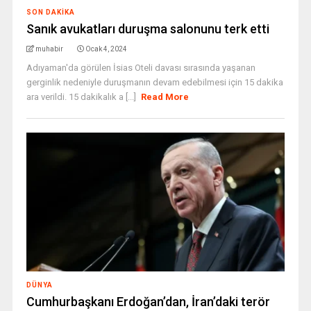
SON DAKIKA
Sanık avukatları duruşma salonunu terk etti
muhabir
Ocak 4, 2024
Adıyaman'da görülen İsias Oteli davası sırasında yaşanan
gerginlik nedeniyle duruşmanın devam edebilmesi için 15 dakika
ara verildi. 15 dakikalık a [...]
Read More
DÜNYA
Cumhurbaşkanı Erdoğan’dan, İran’daki terör