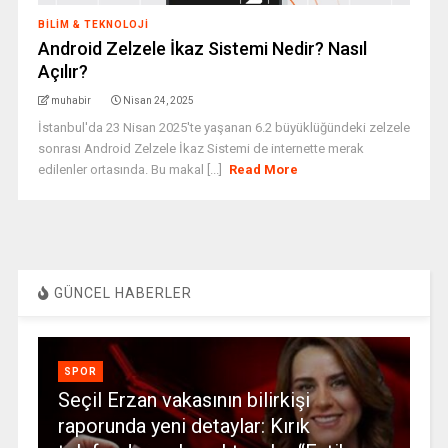
BILIM & TEKNOLOJI
Android Zelzele İkaz Sistemi Nedir? Nasıl
Açılır?
muhabir
Nisan 24, 2025
İstanbul'da 23 Nisan 2025'te yaşanan 6.2 büyüklüğündeki zelzele
sonrası Android Zelzele İkaz Sistemi de internette merak
edilenler ortasında. Bu makal [...]
Read More
GÜNCEL HABERLER
SPOR
Seçil Erzan vakasının bilirkişi
raporunda yeni detaylar: Kırık