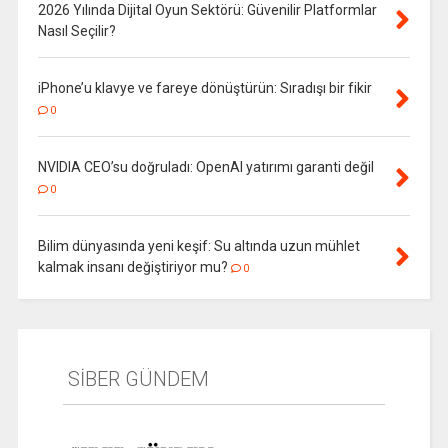
2026 Yılında Dijital Oyun Sektörü: Güvenilir Platformlar
Nasıl Seçilir?
iPhone’u klavye ve fareye dönüştürün: Sıradışı bir fikir
0
NVIDIA CEO’su doğruladı: OpenAI yatırımı garanti değil
0
Bilim dünyasında yeni keşif: Su altında uzun mühlet
kalmak insanı değiştiriyor mu?
0
SİBER GÜNDEM