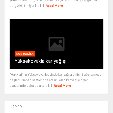
yönetim brüt borç stoku verilerini açıkladı. Buna göre, güncel
borç 296,4 milyar lira [...]
Read More
SON DAKIKA
Yüksekova’da kar yağışı
"Hakkari'nin Yüksekova ilçesinde kar yağışı etkisini göstermeye
başladı. Sabah saatlerinde aralıklı olan kar yağışı öğlen
saatlerinde daha da artara [...]
Read More
HABER