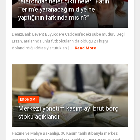
telefondan neler çıktı neler “Fatih
Terim’e yaranacağım diye ne
yaptığının farkında mısın?”
DenizBank Levent Büyükdere Caddesi'ndeki şube müdürü Seçil
Erzan, aralarında ünlü futbolcuların da olduğu 21 kişiyi
dolandırdığı iddiasıyla tutuklan [...]
Read More
EKONOMI
Merkezi yönetim kasım ayı brüt borç
stoku açıklandı
Hazine ve Maliye Bakanlığı, 30 Kasım tarihi itibarıyla merkezi