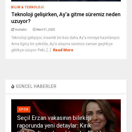
BILIM & TEKNOLOJI
Teknoloji gelişirken, Ay’a gitme süremiz neden
uzuyor?
muhabir
Mart 31, 2025
Teknoloji gelişiyor, insanlık bir kez daha Ay'a inmeye hazırlanıyor.
Ama ilginç bir şekilde, Ay'a ulaşma süremiz zaman geçtikçe
gittikçe uzuyor. Peki, [...]
Read More
GÜNCEL HABERLER
SPOR
Seçil Erzan vakasının bilirkişi
raporunda yeni detaylar: Kırık