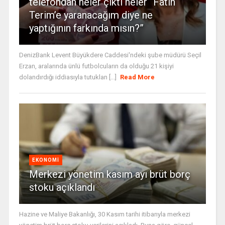
telefondan neler çıktı neler “Fatih
Terim’e yaranacağım diye ne
yaptığının farkında mısın?”
DenizBank Levent Büyükdere Caddesi'ndeki şube müdürü Seçil
Erzan, aralarında ünlü futbolcuların da olduğu 21 kişiyi
dolandırdığı iddiasıyla tutuklan [...]
Read More
EKONOMI
Merkezi yönetim kasım ayı brüt borç
stoku açıklandı
Hazine ve Maliye Bakanlığı, 30 Kasım tarihi itibarıyla merkezi