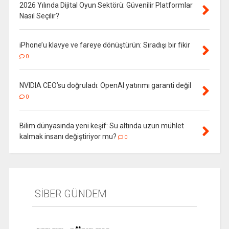
2026 Yılında Dijital Oyun Sektörü: Güvenilir Platformlar
Nasıl Seçilir?
iPhone’u klavye ve fareye dönüştürün: Sıradışı bir fikir
0
NVIDIA CEO’su doğruladı: OpenAI yatırımı garanti değil
0
Bilim dünyasında yeni keşif: Su altında uzun mühlet
kalmak insanı değiştiriyor mu?
0
SİBER GÜNDEM