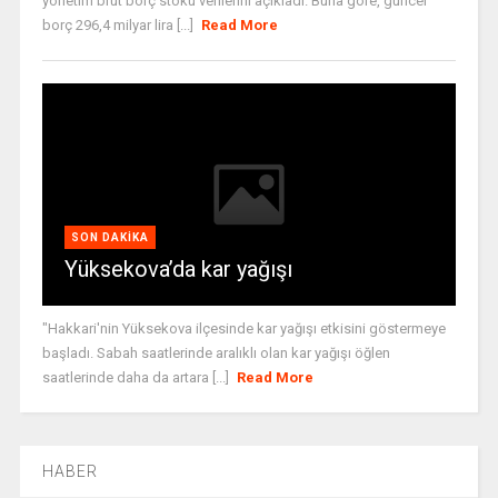
yönetim brüt borç stoku verilerini açıkladı. Buna göre, güncel
borç 296,4 milyar lira [...]
Read More
SON DAKIKA
Yüksekova’da kar yağışı
"Hakkari'nin Yüksekova ilçesinde kar yağışı etkisini göstermeye
başladı. Sabah saatlerinde aralıklı olan kar yağışı öğlen
saatlerinde daha da artara [...]
Read More
HABER