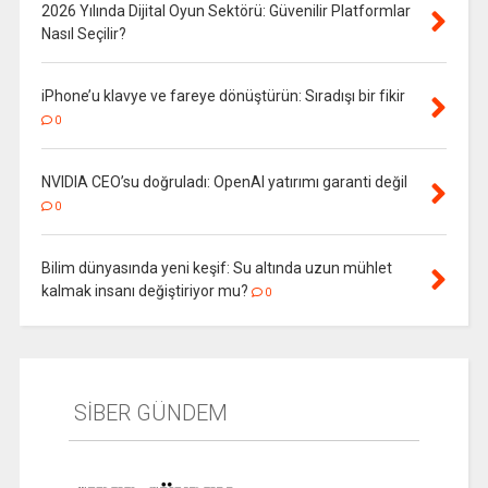
2026 Yılında Dijital Oyun Sektörü: Güvenilir Platformlar
Nasıl Seçilir?
iPhone’u klavye ve fareye dönüştürün: Sıradışı bir fikir
0
NVIDIA CEO’su doğruladı: OpenAI yatırımı garanti değil
0
Bilim dünyasında yeni keşif: Su altında uzun mühlet
kalmak insanı değiştiriyor mu?
0
SİBER GÜNDEM