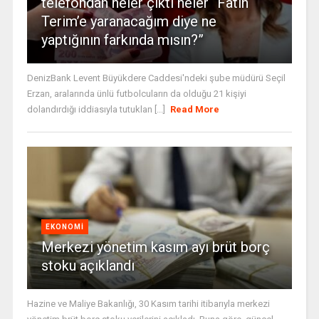
telefondan neler çıktı neler “Fatih
Terim’e yaranacağım diye ne
yaptığının farkında mısın?”
DenizBank Levent Büyükdere Caddesi'ndeki şube müdürü Seçil
Erzan, aralarında ünlü futbolcuların da olduğu 21 kişiyi
dolandırdığı iddiasıyla tutuklan [...]
Read More
EKONOMI
Merkezi yönetim kasım ayı brüt borç
stoku açıklandı
Hazine ve Maliye Bakanlığı, 30 Kasım tarihi itibarıyla merkezi