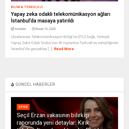
BILIM & TEKNOLOJI
Yapay zeka odaklı telekomünikasyon ağları
İstanbul’da masaya yatırıldı
muhabir
Nisan 15, 2025
Uluslararası Telekomünikasyon Birliği’ne (ITU) bağlı, Yerleşik
Yapay Zekâ Odak Grubu’nun ilk toplantısı Turkcell ev sahipliğinde
İstanbul’da gerçekleş [...]
Read More
GÜNCEL HABERLER
SPOR
Seçil Erzan vakasının bilirkişi
raporunda yeni detaylar: Kırık