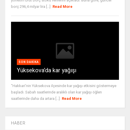
yönetim brüt borç stoku verilerini açıkladı. Buna göre, güncel
borç 296,4 milyar lira [...]
Read More
SON DAKIKA
Yüksekova’da kar yağışı
"Hakkari'nin Yüksekova ilçesinde kar yağışı etkisini göstermeye
başladı. Sabah saatlerinde aralıklı olan kar yağışı öğlen
saatlerinde daha da artara [...]
Read More
HABER