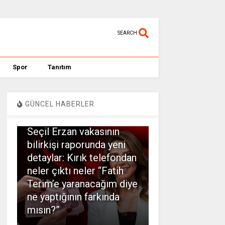
SEARCH
Spor
Tanıtım
GÜNCEL HABERLER
SPOR
Seçil Erzan vakasının
bilirkişi raporunda yeni
detaylar: Kırık telefondan
neler çıktı neler “Fatih
Terim’e yaranacağım diye
ne yaptığının farkında
mısın?”