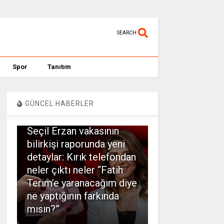
SEARCH
Spor
Tanıtım
GÜNCEL HABERLER
SPOR
Seçil Erzan vakasının
bilirkişi raporunda yeni
detaylar: Kırık telefondan
neler çıktı neler “Fatih
Terim’e yaranacağım diye
ne yaptığının farkında
mısın?”