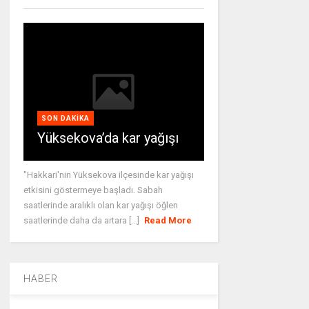
SON DAKIKA
Yüksekova’da kar yağışı
"Hakkari'nin Yüksekova ilçesinde kar yağışı
etkisini göstermeye başladı. Sabah
saatlerinde aralıklı olan kar yağışı öğlen
saatlerinde daha da artara [...]
Read More
HABER