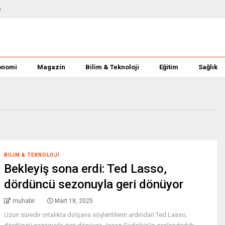
m
onomi
Magazin
Bilim & Teknoloji
Eğitim
Sağlık
BILIM & TEKNOLOJI
Bekleyiş sona erdi: Ted Lasso,
dördüncü sezonuyla geri dönüyor
muhabir
Mart 18, 2025
Uzun süredir ortalıkta dolşana söylentilerin ardından Ted Lasso,