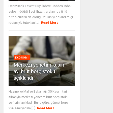
DenizBank Levent Büyükdere Caddesi'ndeki
şube müdürü Seçil Erzan, aralarında ünlü
futbolcuların da olduğu 21 kişiyi dolandırdığı
iddiasıyla tutuklan [...]
Read More
EKONOMI
Merkezi yönetim kasım
ayı brüt borç stoku
açıklandı
Hazine ve Maliye Bakanlığı, 30 Kasım tarihi
itibarıyla merkezi yönetim brüt borç stoku
verilerini açıkladı. Buna göre, güncel borç
296,4 milyar lira [...]
Read More