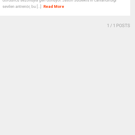
dördüncü sezonuyla geri dönüyor. Jason Sudeikis'in canlandırdığı
sevilen antrenör, bu [...]
Read More
1
/ 1 POSTS