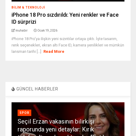
BILIM & TEKNOLOJI
iPhone 18 Pro sızdırıldı: Yeni renkler ve Face
ID sürprizi
muhabir
Ocak 19, 2026
iPhone 18 Pro’ya ilişkin yeni sızıntılar ortaya çıktı. İşte tasarım,
renk seçenekleri, ekran altı Face ID, kamera yenilikleri ve mümkün
lansman tarihi [...]
Read More
GÜNCEL HABERLER
SPOR
Seçil Erzan vakasının bilirkişi
raporunda yeni detaylar: Kırık