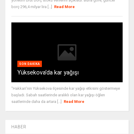
yönetim brüt borç stoku verilerini açıkladı. Buna göre, güncel
borç 296,4 milyar lira [...]
Read More
SON DAKIKA
Yüksekova’da kar yağışı
"Hakkari'nin Yüksekova ilçesinde kar yağışı etkisini göstermeye
başladı. Sabah saatlerinde aralıklı olan kar yağışı öğlen
saatlerinde daha da artara [...]
Read More
HABER