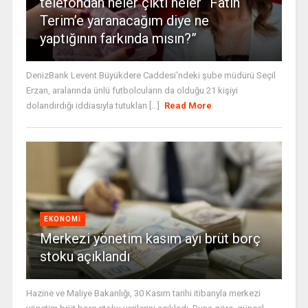
telefondan neler çıktı neler “Fatih
Terim’e yaranacağım diye ne
yaptığının farkında mısın?”
DenizBank Levent Büyükdere Caddesi'ndeki şube müdürü Seçil
Erzan, aralarında ünlü futbolcuların da olduğu 21 kişiyi
dolandırdığı iddiasıyla tutuklan [...]
Read More
EKONOMI
Merkezi yönetim kasım ayı brüt borç
stoku açıklandı
Hazine ve Maliye Bakanlığı, 30 Kasım tarihi itibarıyla merkezi