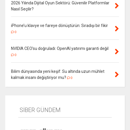
2026 Yılında Dijital Oyun Sektörü: Güvenilir Platformlar
Nasıl Seçilir?
iPhone’u klavye ve fareye dönüştürün: Sıradışı bir fikir
0
NVIDIA CEO’su doğruladı: OpenAI yatırımı garanti değil
0
Bilim dünyasında yeni keşif: Su altında uzun mühlet
kalmak insanı değiştiriyor mu?
0
SİBER GÜNDEM