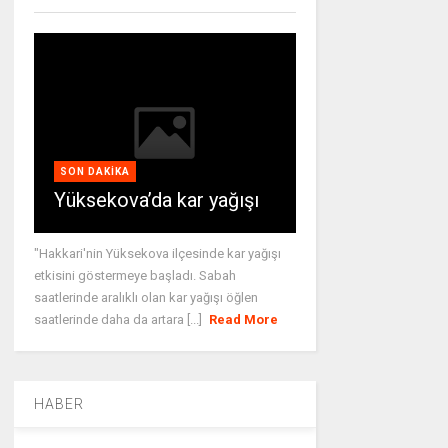
SON DAKIKA
Yüksekova’da kar yağışı
"Hakkari'nin Yüksekova ilçesinde kar yağışı
etkisini göstermeye başladı. Sabah
saatlerinde aralıklı olan kar yağışı öğlen
saatlerinde daha da artara [...]
Read More
HABER