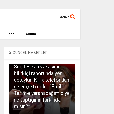
SEARCH
Spor
Tanıtım
GÜNCEL HABERLER
SPOR
Seçil Erzan vakasının
bilirkişi raporunda yeni
detaylar: Kırık telefondan
neler çıktı neler “Fatih
Terim’e yaranacağım diye
ne yaptığının farkında
mısın?”