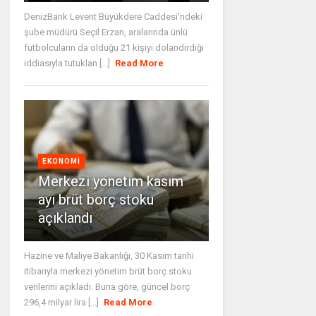
DenizBank Levent Büyükdere Caddesi'ndeki
şube müdürü Seçil Erzan, aralarında ünlü
futbolcuların da olduğu 21 kişiyi dolandırdığı
iddiasıyla tutuklan [...]
Read More
EKONOMI
Merkezi yönetim kasım
ayı brüt borç stoku
açıklandı
Hazine ve Maliye Bakanlığı, 30 Kasım tarihi
itibarıyla merkezi yönetim brüt borç stoku
verilerini açıkladı. Buna göre, güncel borç
296,4 milyar lira [...]
Read More