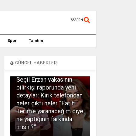
SEARCH
Spor
Tanıtım
GÜNCEL HABERLER
SPOR
Seçil Erzan vakasının
bilirkişi raporunda yeni
detaylar: Kırık telefondan
neler çıktı neler “Fatih
Terim’e yaranacağım diye
ne yaptığının farkında
mısın?”