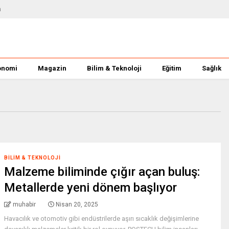
m
onomi
Magazin
Bilim & Teknoloji
Eğitim
Sağlık
BILIM & TEKNOLOJI
Malzeme biliminde çığır açan buluş:
Metallerde yeni dönem başlıyor
muhabir
Nisan 20, 2025
Havacılık ve otomotiv gibi endüstrilerde aşırı sıcaklık değişimlerine