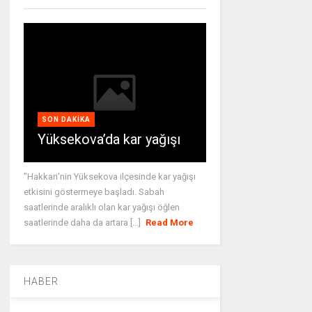
SON DAKIKA
Yüksekova’da kar yağışı
"Hakkari'nin Yüksekova ilçesinde kar yağışı
etkisini göstermeye başladı. Sabah
saatlerinde aralıklı olan kar yağışı öğlen
saatlerinde daha da artara [...]
Read More
HABER