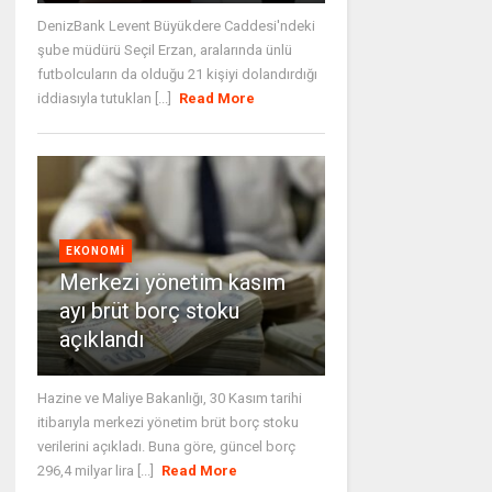
DenizBank Levent Büyükdere Caddesi'ndeki
şube müdürü Seçil Erzan, aralarında ünlü
futbolcuların da olduğu 21 kişiyi dolandırdığı
iddiasıyla tutuklan [...]
Read More
EKONOMI
Merkezi yönetim kasım
ayı brüt borç stoku
açıklandı
Hazine ve Maliye Bakanlığı, 30 Kasım tarihi
itibarıyla merkezi yönetim brüt borç stoku
verilerini açıkladı. Buna göre, güncel borç
296,4 milyar lira [...]
Read More