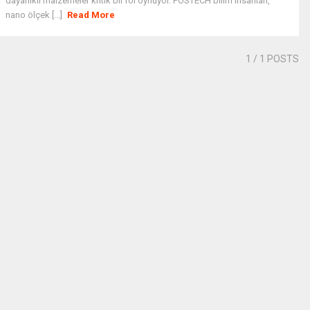
dayanıklı malzemeler kritik bir rol oynuyor. POSTECH bilim insanları,
nano ölçek [...]
Read More
1
/ 1 POSTS