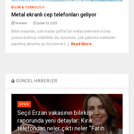
BILIM & TEKNOLOJI
Metal ekranlı cep telefonları geliyor
muhabir
Şubat 23, 2025
Bilim insanları, cam kadar şeffaf bir metal üretmenin kolay
yolunu bulmuş olabilirler. Bu durumda, çok yakında metalden
yapılmış ekranlar ya da pencer [...]
Read More
GÜNCEL HABERLER
SPOR
Seçil Erzan vakasının bilirkişi
raporunda yeni detaylar: Kırık
telefondan neler çıktı neler “Fatih