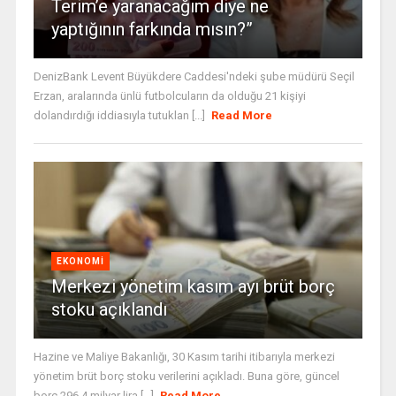
Terim’e yaranacağım diye ne
yaptığının farkında mısın?”
DenizBank Levent Büyükdere Caddesi'ndeki şube müdürü Seçil
Erzan, aralarında ünlü futbolcuların da olduğu 21 kişiyi
dolandırdığı iddiasıyla tutuklan [...]
Read More
EKONOMI
Merkezi yönetim kasım ayı brüt borç
stoku açıklandı
Hazine ve Maliye Bakanlığı, 30 Kasım tarihi itibarıyla merkezi
yönetim brüt borç stoku verilerini açıkladı. Buna göre, güncel
borç 296,4 milyar lira [...]
Read More