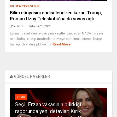
BILIM & TEKNOLOJI
Bilim dünyasını endişelendiren karar: Trump,
Roman Uzay Teleskobu’na da savaş açtı
muhabir
Nisan 23, 2025
Evrenin derinliklerine dair yeni keşifler vaat eden NASA'nın yeni
teleskobu, Trump tarafından devreye sokulmak istenen bütçe
taslağındaki değişiklikle [...]
Read More
GÜNCEL HABERLER
SPOR
Seçil Erzan vakasının bilirkişi
raporunda yeni detaylar: Kırık