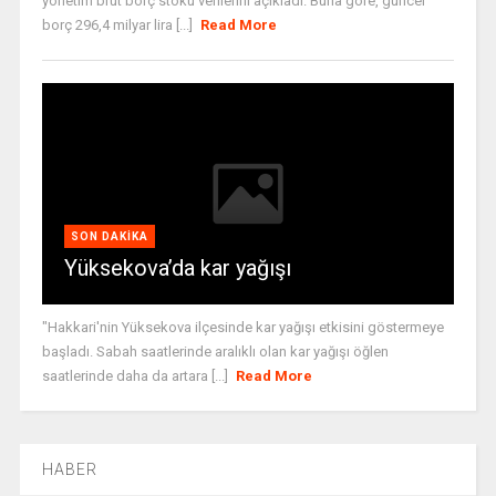
yönetim brüt borç stoku verilerini açıkladı. Buna göre, güncel
borç 296,4 milyar lira [...]
Read More
SON DAKIKA
Yüksekova’da kar yağışı
"Hakkari'nin Yüksekova ilçesinde kar yağışı etkisini göstermeye
başladı. Sabah saatlerinde aralıklı olan kar yağışı öğlen
saatlerinde daha da artara [...]
Read More
HABER