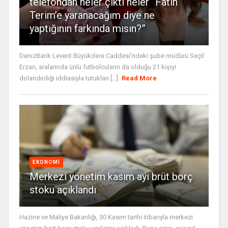
telefondan neler çıktı neler “Fatih
Terim’e yaranacağım diye ne
yaptığının farkında mısın?”
DenizBank Levent Büyükdere Caddesi'ndeki şube müdürü Seçil
Erzan, aralarında ünlü futbolcuların da olduğu 21 kişiyi
dolandırdığı iddiasıyla tutuklan [...]
Read More
EKONOMI
Merkezi yönetim kasım ayı brüt borç
stoku açıklandı
Hazine ve Maliye Bakanlığı, 30 Kasım tarihi itibarıyla merkezi