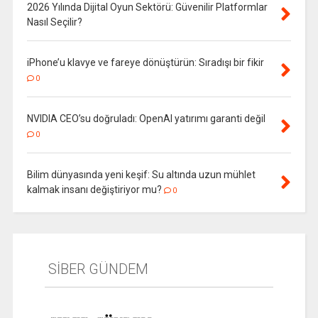
2026 Yılında Dijital Oyun Sektörü: Güvenilir Platformlar
Nasıl Seçilir?
iPhone’u klavye ve fareye dönüştürün: Sıradışı bir fikir
0
NVIDIA CEO’su doğruladı: OpenAI yatırımı garanti değil
0
Bilim dünyasında yeni keşif: Su altında uzun mühlet
kalmak insanı değiştiriyor mu?
0
SİBER GÜNDEM