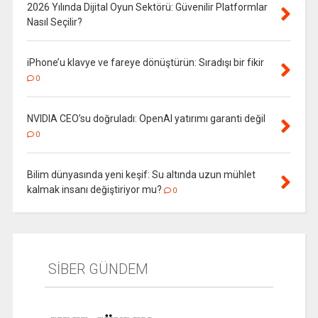
2026 Yılında Dijital Oyun Sektörü: Güvenilir Platformlar
Nasıl Seçilir?
iPhone’u klavye ve fareye dönüştürün: Sıradışı bir fikir
0
NVIDIA CEO’su doğruladı: OpenAI yatırımı garanti değil
0
Bilim dünyasında yeni keşif: Su altında uzun mühlet
kalmak insanı değiştiriyor mu?
0
SİBER GÜNDEM