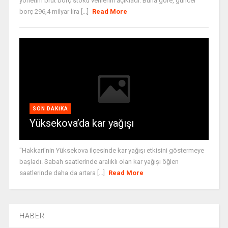
yönetim brüt borç stoku verilerini açıkladı. Buna göre, güncel
borç 296,4 milyar lira [...]
Read More
SON DAKIKA
Yüksekova’da kar yağışı
"Hakkari'nin Yüksekova ilçesinde kar yağışı etkisini göstermeye
başladı. Sabah saatlerinde aralıklı olan kar yağışı öğlen
saatlerinde daha da artara [...]
Read More
HABER