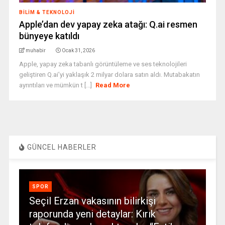
BILIM & TEKNOLOJI
Apple’dan dev yapay zeka atağı: Q.ai resmen
bünyeye katıldı
muhabir
Ocak 31, 2026
Apple, yapay zeka tabanlı görüntüleme ve ses teknolojileri
geliştiren Q.ai’yi yaklaşık 2 milyar dolara satın aldı. Mutabakatın
ayrıntıları ve mümkün t [...]
Read More
GÜNCEL HABERLER
SPOR
Seçil Erzan vakasının bilirkişi
raporunda yeni detaylar: Kırık