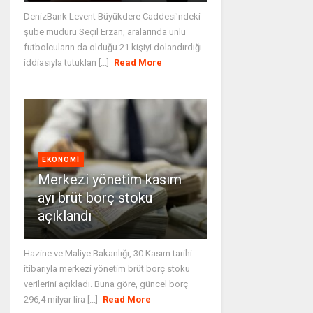
DenizBank Levent Büyükdere Caddesi'ndeki
şube müdürü Seçil Erzan, aralarında ünlü
futbolcuların da olduğu 21 kişiyi dolandırdığı
iddiasıyla tutuklan [...]
Read More
EKONOMI
Merkezi yönetim kasım
ayı brüt borç stoku
açıklandı
Hazine ve Maliye Bakanlığı, 30 Kasım tarihi
itibarıyla merkezi yönetim brüt borç stoku
verilerini açıkladı. Buna göre, güncel borç
296,4 milyar lira [...]
Read More