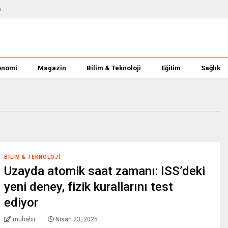
m
onomi
Magazin
Bilim & Teknoloji
Eğitim
Sağlık
BILIM & TEKNOLOJI
Uzayda atomik saat zamanı: ISS’deki
yeni deney, fizik kurallarını test
ediyor
muhabir
Nisan 23, 2025