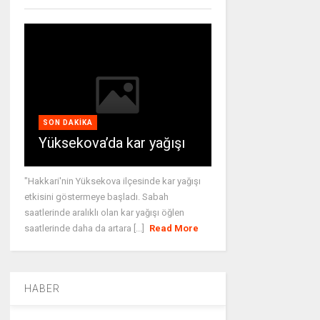
SON DAKIKA
Yüksekova’da kar yağışı
"Hakkari'nin Yüksekova ilçesinde kar yağışı
etkisini göstermeye başladı. Sabah
saatlerinde aralıklı olan kar yağışı öğlen
saatlerinde daha da artara [...]
Read More
HABER