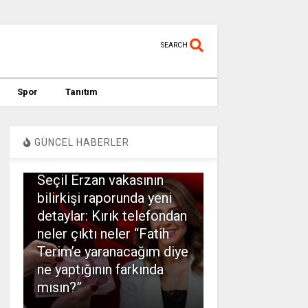
SEARCH
Spor
Tanıtım
GÜNCEL HABERLER
SPOR
Seçil Erzan vakasının
bilirkişi raporunda yeni
detaylar: Kırık telefondan
neler çıktı neler “Fatih
Terim’e yaranacağım diye
ne yaptığının farkında
mısın?”