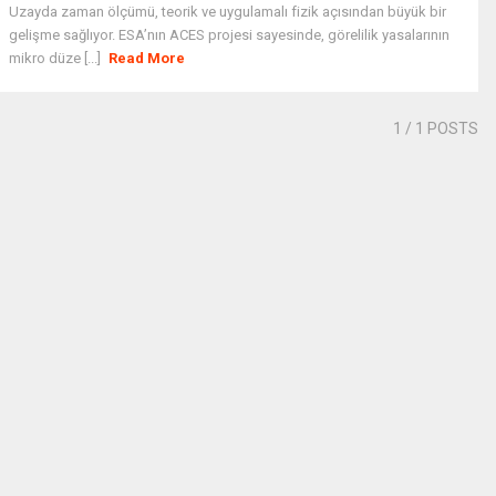
Uzayda zaman ölçümü, teorik ve uygulamalı fizik açısından büyük bir
gelişme sağlıyor. ESA’nın ACES projesi sayesinde, görelilik yasalarının
mikro düze [...]
Read More
1
/ 1 POSTS