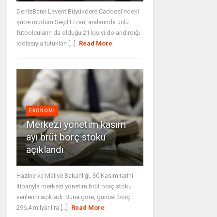
DenizBank Levent Büyükdere Caddesi'ndeki
şube müdürü Seçil Erzan, aralarında ünlü
futbolcuların da olduğu 21 kişiyi dolandırdığı
iddiasıyla tutuklan [...]
Read More
EKONOMI
Merkezi yönetim kasım
ayı brüt borç stoku
açıklandı
Hazine ve Maliye Bakanlığı, 30 Kasım tarihi
itibarıyla merkezi yönetim brüt borç stoku
verilerini açıkladı. Buna göre, güncel borç
296,4 milyar lira [...]
Read More