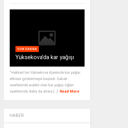
SON DAKIKA
Yüksekova’da kar yağışı
"Hakkari'nin Yüksekova ilçesinde kar yağışı
etkisini göstermeye başladı. Sabah
saatlerinde aralıklı olan kar yağışı öğlen
saatlerinde daha da artara [...]
Read More
HABER