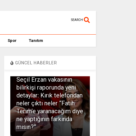
SEARCH
Spor
Tanıtım
GÜNCEL HABERLER
SPOR
Seçil Erzan vakasının
bilirkişi raporunda yeni
detaylar: Kırık telefondan
neler çıktı neler “Fatih
Terim’e yaranacağım diye
ne yaptığının farkında
mısın?”