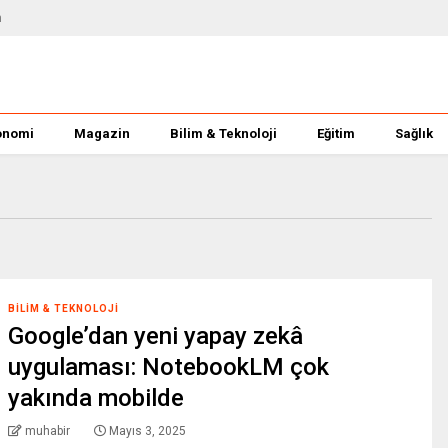
m
onomi
Magazin
Bilim & Teknoloji
Eğitim
Sağlık
BILIM & TEKNOLOJI
Google’dan yeni yapay zekâ
uygulaması: NotebookLM çok
yakında mobilde
muhabir
Mayıs 3, 2025