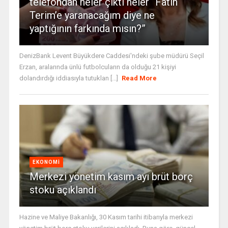
telefondan neler çıktı neler “Fatih
Terim’e yaranacağım diye ne
yaptığının farkında mısın?”
DenizBank Levent Büyükdere Caddesi'ndeki şube müdürü Seçil
Erzan, aralarında ünlü futbolcuların da olduğu 21 kişiyi
dolandırdığı iddiasıyla tutuklan [...]
Read More
EKONOMI
Merkezi yönetim kasım ayı brüt borç
stoku açıklandı
Hazine ve Maliye Bakanlığı, 30 Kasım tarihi itibarıyla merkezi