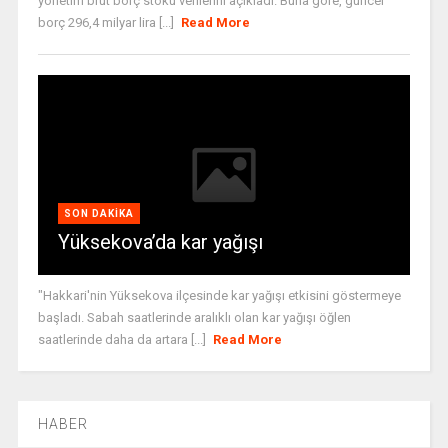
yönetim brüt borç stoku verilerini açıkladı. Buna göre, güncel
borç 296,4 milyar lira [...]
Read More
SON DAKIKA
Yüksekova’da kar yağışı
"Hakkari'nin Yüksekova ilçesinde kar yağışı etkisini göstermeye
başladı. Sabah saatlerinde aralıklı olan kar yağışı öğlen
saatlerinde daha da artara [...]
Read More
HABER