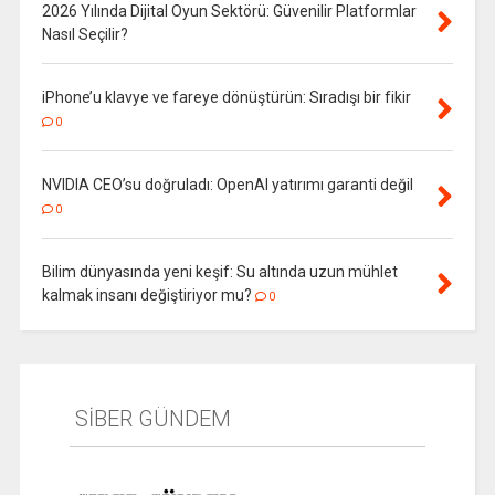
2026 Yılında Dijital Oyun Sektörü: Güvenilir Platformlar
Nasıl Seçilir?
iPhone’u klavye ve fareye dönüştürün: Sıradışı bir fikir
0
NVIDIA CEO’su doğruladı: OpenAI yatırımı garanti değil
0
Bilim dünyasında yeni keşif: Su altında uzun mühlet
kalmak insanı değiştiriyor mu?
0
SİBER GÜNDEM