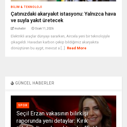
BILIM & TEKNOLOJI
Çatınızdaki akaryakıt istasyonu: Yalnızca hava
ve suyla yakıt üretecek
muhabir
Ocak 11, 2026
Elektrikli araçlar dünyayı sararken, Aircela yeni bir teknolojiyle
çıkageldi. Havadan karbon çekip bildiğimiz akaryakıta
dönüştüren bu aygıt, mevcut a [...]
Read More
GÜNCEL HABERLER
SPOR
Seçil Erzan vakasının bilirkişi
raporunda yeni detaylar: Kırık