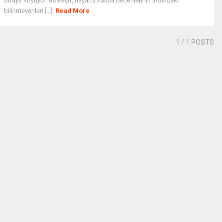
ortaya koyuyor. Bu keşif, hayatta kalma becerilerinin ardındaki
bilinmeyenleri [...]
Read More
1
/ 1 POSTS