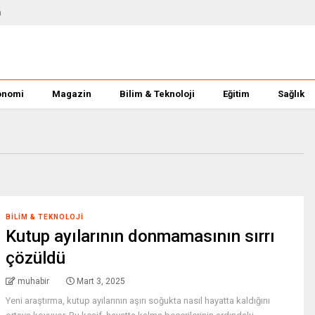
m
onomi
Magazin
Bilim & Teknoloji
Eğitim
Sağlık
BILIM & TEKNOLOJI
Kutup ayılarının donmamasının sırrı
çözüldü
muhabir
Mart 3, 2025
Yeni araştırma, kutup ayılarının aşırı soğukta nasıl hayatta kaldığını