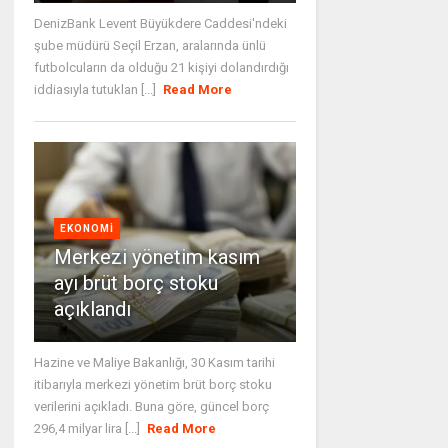
DenizBank Levent Büyükdere Caddesi'ndeki
şube müdürü Seçil Erzan, aralarında ünlü
futbolcuların da olduğu 21 kişiyi dolandırdığı
iddiasıyla tutuklan [...]
Read More
EKONOMI
Merkezi yönetim kasım
ayı brüt borç stoku
açıklandı
Hazine ve Maliye Bakanlığı, 30 Kasım tarihi
itibarıyla merkezi yönetim brüt borç stoku
verilerini açıkladı. Buna göre, güncel borç
296,4 milyar lira [...]
Read More