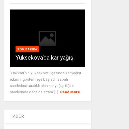
SON DAKIKA
Yüksekova’da kar yağışı
"Hakkari'nin Yüksekova ilçesinde kar yağışı
etkisini göstermeye başladı. Sabah
saatlerinde aralıklı olan kar yağışı öğlen
saatlerinde daha da artara [...]
Read More
HABER