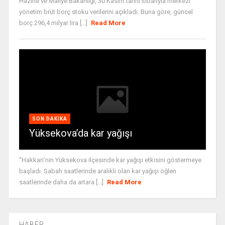
Hazine ve Maliye Bakanlığı, 30 Kasım tarihi itibarıyla merkezi
yönetim brüt borç stoku verilerini açıkladı. Buna göre, güncel
borç 296,4 milyar lira [...]
Read More
SON DAKIKA
Yüksekova’da kar yağışı
"Hakkari'nin Yüksekova ilçesinde kar yağışı etkisini göstermeye
başladı. Sabah saatlerinde aralıklı olan kar yağışı öğlen
saatlerinde daha da artara [...]
Read More
HABER