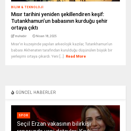
BILIM & TEKNOLOJI
Mısır tarihini yeniden şekillendiren keşif:
Tutankhamun’un babasının kurduğu şehir
ortaya çıktı
muhabir
Nisan 18, 2025
Mısır’ın kuzeyinde yapılan arkeolojik kazılar, Tutankhamun’un
babası Akhenaten tarafından kurulduğu düşünülen büyük bir
yerleşimi ortaya çıkardı. Yeni [...]
Read More
GÜNCEL HABERLER
SPOR
Seçil Erzan vakasının bilirkişi