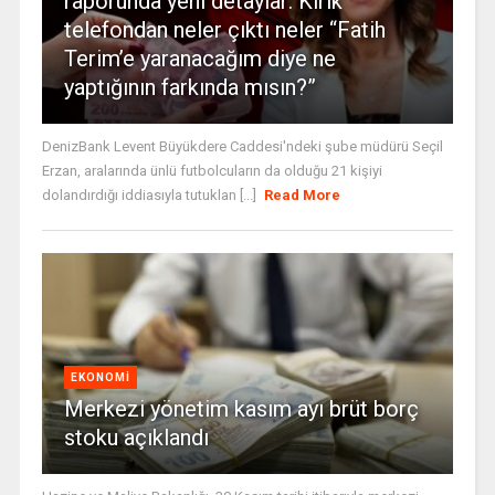
raporunda yeni detaylar: Kırık
telefondan neler çıktı neler “Fatih
Terim’e yaranacağım diye ne
yaptığının farkında mısın?”
DenizBank Levent Büyükdere Caddesi'ndeki şube müdürü Seçil
Erzan, aralarında ünlü futbolcuların da olduğu 21 kişiyi
dolandırdığı iddiasıyla tutuklan [...]
Read More
EKONOMI
Merkezi yönetim kasım ayı brüt borç
stoku açıklandı