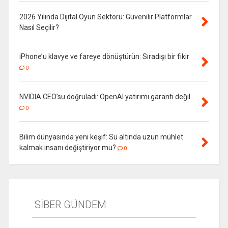
2026 Yılında Dijital Oyun Sektörü: Güvenilir Platformlar
Nasıl Seçilir?
iPhone’u klavye ve fareye dönüştürün: Sıradışı bir fikir
0
NVIDIA CEO’su doğruladı: OpenAI yatırımı garanti değil
0
Bilim dünyasında yeni keşif: Su altında uzun mühlet
kalmak insanı değiştiriyor mu?
0
SİBER GÜNDEM