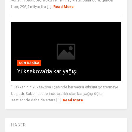
yönetim brüt borç stoku verilerini açıkladı. Buna göre, güncel
borç 296,4 milyar lira [...]
Read More
SON DAKIKA
Yüksekova’da kar yağışı
"Hakkari'nin Yüksekova ilçesinde kar yağışı etkisini göstermeye
başladı. Sabah saatlerinde aralıklı olan kar yağışı öğlen
saatlerinde daha da artara [...]
Read More
HABER