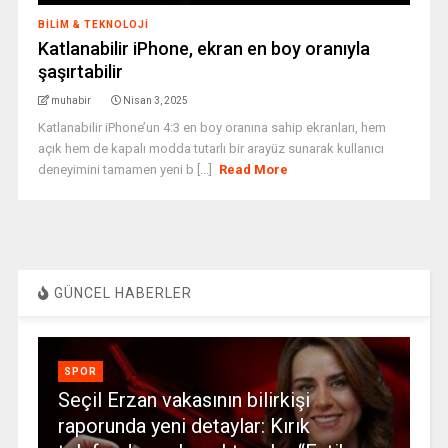
BILIM & TEKNOLOJI
Katlanabilir iPhone, ekran en boy oranıyla
şaşırtabilir
muhabir
Nisan 3, 2025
Katlanabilir iPhone’un 4:3 en boy oranına sahip ekranları, hem
açık hem de kapalı modda tutarlı bir arayüz sunarak kullanıcı
deneyimini tamamen yeni b [...]
Read More
GÜNCEL HABERLER
SPOR
Seçil Erzan vakasının bilirkişi
raporunda yeni detaylar: Kırık