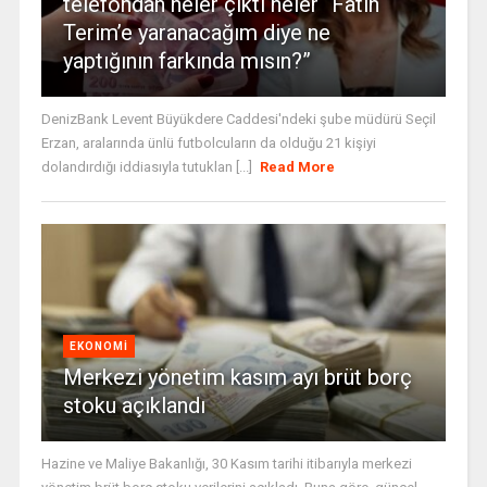
telefondan neler çıktı neler “Fatih
Terim’e yaranacağım diye ne
yaptığının farkında mısın?”
DenizBank Levent Büyükdere Caddesi'ndeki şube müdürü Seçil
Erzan, aralarında ünlü futbolcuların da olduğu 21 kişiyi
dolandırdığı iddiasıyla tutuklan [...]
Read More
EKONOMI
Merkezi yönetim kasım ayı brüt borç
stoku açıklandı
Hazine ve Maliye Bakanlığı, 30 Kasım tarihi itibarıyla merkezi