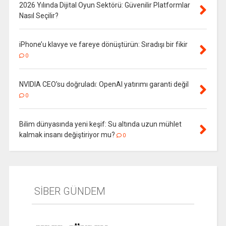
2026 Yılında Dijital Oyun Sektörü: Güvenilir Platformlar
Nasıl Seçilir?
iPhone’u klavye ve fareye dönüştürün: Sıradışı bir fikir
0
NVIDIA CEO’su doğruladı: OpenAI yatırımı garanti değil
0
Bilim dünyasında yeni keşif: Su altında uzun mühlet
kalmak insanı değiştiriyor mu?
0
SİBER GÜNDEM